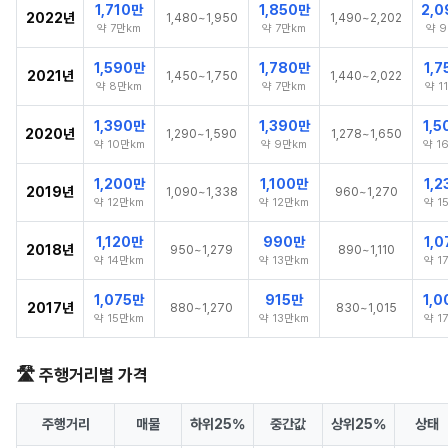
1,710만
1,850만
2,
2022년
1,480~1,950
1,490~2,202
약 7만km
약 7만km
약 
1,590만
1,780만
1,
2021년
1,450~1,750
1,440~2,022
약 8만km
약 7만km
약 1
1,390만
1,390만
1,
2020년
1,290~1,590
1,278~1,650
약 10만km
약 9만km
약 1
1,200만
1,100만
1,
2019년
1,090~1,338
960~1,270
약 12만km
약 12만km
약 1
1,120만
990만
1,
2018년
950~1,279
890~1,110
약 14만km
약 13만km
약 1
1,075만
915만
1,
2017년
880~1,270
830~1,015
약 15만km
약 13만km
약 1
🛣️ 주행거리별 가격
주행거리
매물
하위25%
중간값
상위25%
상태