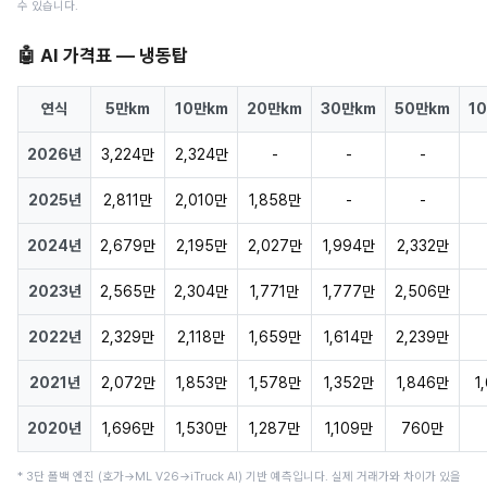
수 있습니다.
🤖 AI 가격표 — 냉동탑
연식
5만km
10만km
20만km
30만km
50만km
1
2026년
3,224만
2,324만
-
-
-
2025년
2,811만
2,010만
1,858만
-
-
2024년
2,679만
2,195만
2,027만
1,994만
2,332만
2023년
2,565만
2,304만
1,771만
1,777만
2,506만
2022년
2,329만
2,118만
1,659만
1,614만
2,239만
2021년
2,072만
1,853만
1,578만
1,352만
1,846만
1
2020년
1,696만
1,530만
1,287만
1,109만
760만
* 3단 폴백 엔진 (호가→ML V26→iTruck AI) 기반 예측입니다. 실제 거래가와 차이가 있을