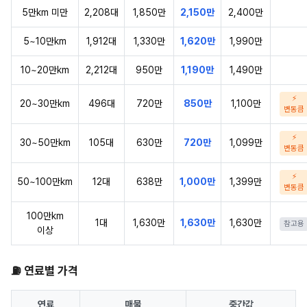
5만km 미만
2,208대
1,850만
2,150만
2,400만
5~10만km
1,912대
1,330만
1,620만
1,990만
10~20만km
2,212대
950만
1,190만
1,490만
⚡
20~30만km
496대
720만
850만
1,100만
변동큼
⚡
30~50만km
105대
630만
720만
1,099만
변동큼
⚡
50~100만km
12대
638만
1,000만
1,399만
변동큼
100만km
1대
1,630만
1,630만
1,630만
참고용
이상
⛽ 연료별 가격
연료
매물
중간값