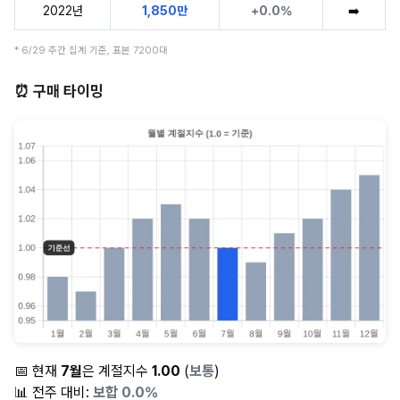
2022년
1,850만
+0.0%
➡️
* 6/29 주간 집계 기준, 표본 7200대
⏰ 구매 타이밍
📅 현재
7월
은 계절지수
1.00
(
보통
)
📊 전주 대비:
보합 0.0%