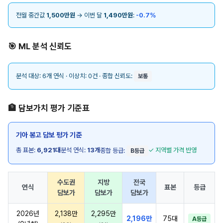
전월 중간값
1,500만원
→ 이번 달
1,490만원
:
-0.7%
🎯 ML 분석 신뢰도
분석 대상: 6개 연식 · 이상치: 0건 · 종합 신뢰도:
보통
🏦 담보가치 평가 기준표
기아 봉고 담보 평가 기준
총 표본:
6,921대
분석 연식:
13개
✓ 지역별 가격 반영
종합 등급:
B등급
수도권
지방
전국
연식
표본
등급
담보가
담보가
담보가
2026년
2,138만
2,295만
2,196만
75대
A등급