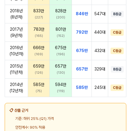
2018년
833만
828만
846만
547대
B등급
(8년차)
(227)
(200)
2017년
783만
801만
792만
440대
C등급
(9년차)
(165)
(152)
2016년
666만
675만
675만
432대
C등급
(10년차)
(169)
(196)
2015년
659만
657만
657만
329대
B등급
(11년차)
(126)
(130)
2014년
585만
594만
585만
245대
C등급
(12년차)
(75)
(119)
📋 산출 근거
기준: 하위 25% (Q1) 가격
안전계수: 90% 적용