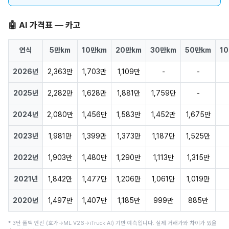
🤖 AI 가격표 — 카고
연식
5만km
10만km
20만km
30만km
50만km
1
2026년
2,363만
1,703만
1,109만
-
-
2025년
2,282만
1,628만
1,881만
1,759만
-
2024년
2,080만
1,456만
1,583만
1,452만
1,675만
2023년
1,981만
1,399만
1,373만
1,187만
1,525만
2022년
1,903만
1,480만
1,290만
1,113만
1,315만
2021년
1,842만
1,477만
1,206만
1,061만
1,019만
2020년
1,497만
1,407만
1,185만
999만
885만
* 3단 폴백 엔진 (호가→ML V26→iTruck AI) 기반 예측입니다. 실제 거래가와 차이가 있을