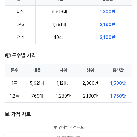
디젤
5,516대
1,300만
LPG
1,291대
2,190만
전기
404대
2,100만
📦 톤수별 가격
톤수
매물
하위
상위
중간값
1톤
5,621대
1,120만
2,000만
1,530만
1.2톤
769대
1,280만
2,190만
1,750만
📊 가격 차트
▼ 연식별 가격 분포