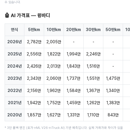
수 있습니다.
🤖 AI 가격표 — 윙바디
연식
5만km
10만km
20만km
30만km
50만km
1
2026년
2,782만
2,005만
-
-
-
2025년
2,556만
1,822만
1,994만
2,246만
-
2024년
2,426만
2,013만
1,843만
1,516만
-
2023년
2,343만
2,060만
1,737만
1,551만
1,475만
2022년
2,156만
1,962만
1,584만
1,367만
1,340만
2021년
1,942만
1,752만
1,459만
1,262만
1,383만
2020년
1,857만
1,627만
1,331만
1,110만
843만
* 3단 폴백 엔진 (호가→ML V26→iTruck AI) 기반 예측입니다. 실제 거래가와 차이가 있을