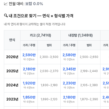
📈 전월 대비:
보합 0.0%
🔍 내 조건으로 찾기 — 연식 × 형식별 가격
내 차 연식과 형식이 교차하는 셀이 적정 가격입니다
카고 (2,741대)
내장탑 (1,348대)
연식
가격 / 주행
범위
가격 / 주행
범위
가격 
2,590만
2,580만
2026년
2,300~3,500
2,500~2,650
약 0만km
약 0만km
2,180만
2,345만
2,
2025년
2,030~2,370
2,199~2,440
약 2만km
약 2만km
약 
1,920만
2,230만
2,
2024년
1,830~2,180
2,105~2,380
약 4만km
약 3만km
약 
1,850만
2,180만
2,
2023년
1,690~2,120
1,870~2,390
약 6만km
약 6만km
약 