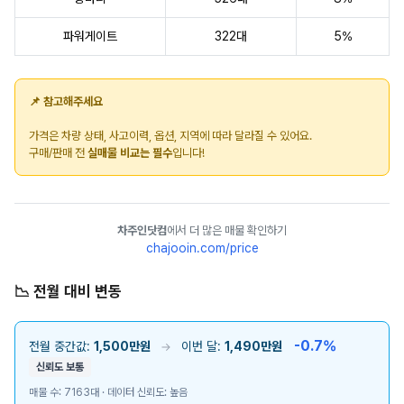
파워게이트
322대
5%
📌 참고해주세요
가격은 차량 상태, 사고이력, 옵션, 지역에 따라 달라질 수 있어요.
구매/판매 전
실매물 비교는 필수
입니다!
차주인닷컴
에서 더 많은 매물 확인하기
chajooin.com/price
📉 전월 대비 변동
-0.7%
전월 중간값:
1,500만원
이번 달:
1,490만원
→
신뢰도 보통
매물 수: 7163대 · 데이터 신뢰도: 높음