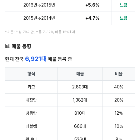
2016년→2015년
+5.6%
느림
2015년→2014년
+4.7%
느림
* 기준: 느림 7%미만, 보통 7~12%, 빠름 12%초과
📊 매물 동향
6,921대
현재 전국
매물 등록 중
형식
매물
비율
카고
2,803대
40%
내장탑
1,382대
20%
냉동탑
810대
12%
더블캡
666대
10%
윙바디
526대
8%