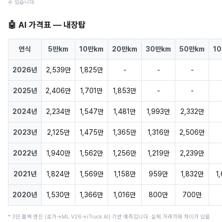
수 있습니다.
🤖 AI 가격표 — 내장탑
연식
5만km
10만km
20만km
30만km
50만km
1
2026년
2,539만
1,825만
-
-
-
2025년
2,406만
1,701만
1,853만
-
-
2024년
2,234만
1,547만
1,481만
1,993만
2,332만
2023년
2,125만
1,475만
1,365만
1,316만
2,506만
2022년
1,940만
1,562만
1,256만
1,219만
2,239만
2021년
1,824만
1,569만
1,158만
959만
1,832만
1
2020년
1,530만
1,366만
1,016만
800만
700만
* 3단 폴백 엔진 (호가→ML V26→iTruck AI) 기반 예측입니다. 실제 거래가와 차이가 있을