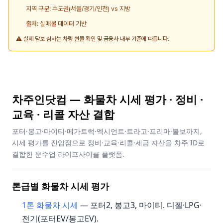
지역 구분: 수도권(서울/경기/인천) vs 지방
출처: 실매물 데이터 기반
⚠️ 실제 담보 심사는 차량 현물 확인 및 금융사 내부 기준에 따릅니다.
차주인닷컴 — 화물차 시세 평가 · 정비 ·
교육 · 리콜 자산 결합
포터·봉고·마이티·메가트럭·엑시언트·트라고·프리마·볼보까지,
시세 평가를 진입점으로 정비·교육·리콜·세금 자산을 차주 ID로
결합한 운수업 라이프사이클 플랫폼.
톤급별 화물차 시세 평가
1톤 화물차 시세
— 포터2, 봉고3, 마이티. 디젤·LPG·
전기(포터EV/봉고EV).