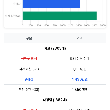
구분
가격
카고 (2803대)
급매물 의심
935만원 이하
적정 하한 (Q1)
1,100만원
중앙값
1,430만원
적정 상한 (Q3)
1,850만원
내장탑 (1382대)