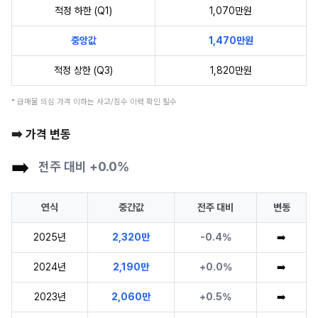
적정 하한 (Q1)
1,070만원
중앙값
1,470만원
적정 상한 (Q3)
1,820만원
* 급매물 의심 가격 이하는 사고/침수 이력 확인 필수
➡️ 가격 변동
➡️
전주 대비 +0.0%
연식
중간값
전주 대비
변동
2025년
2,320만
-0.4%
➡️
2024년
2,190만
+0.0%
➡️
2023년
2,060만
+0.5%
➡️