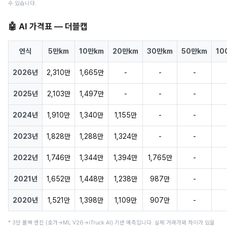
수 있습니다.
🤖 AI 가격표 — 더블캡
연식
5만km
10만km
20만km
30만km
50만km
10
2026년
2,310만
1,665만
-
-
-
2025년
2,103만
1,497만
-
-
-
2024년
1,910만
1,340만
1,155만
-
-
2023년
1,828만
1,288만
1,324만
-
-
2022년
1,746만
1,344만
1,394만
1,765만
-
2021년
1,652만
1,448만
1,238만
987만
-
2020년
1,521만
1,398만
1,109만
907만
-
* 3단 폴백 엔진 (호가→ML V26→iTruck AI) 기반 예측입니다. 실제 거래가와 차이가 있을