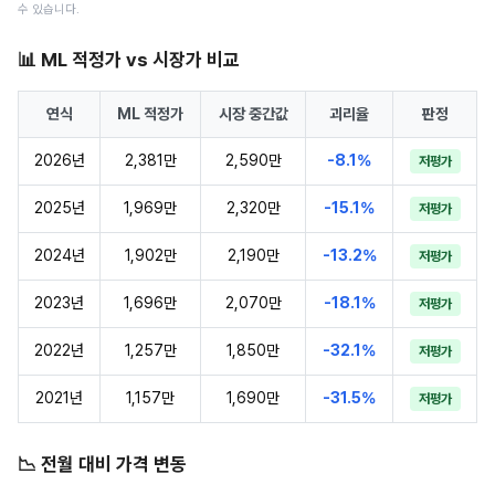
수 있습니다.
📊 ML 적정가 vs 시장가 비교
연식
ML 적정가
시장 중간값
괴리율
판정
2026년
2,381만
2,590만
-8.1%
저평가
2025년
1,969만
2,320만
-15.1%
저평가
2024년
1,902만
2,190만
-13.2%
저평가
2023년
1,696만
2,070만
-18.1%
저평가
2022년
1,257만
1,850만
-32.1%
저평가
2021년
1,157만
1,690만
-31.5%
저평가
📉 전월 대비 가격 변동