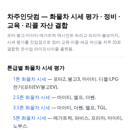
차주인닷컴 — 화물차 시세 평가 · 정비 ·
교육 · 리콜 자산 결합
포터·봉고·마이티·메가트럭·엑시언트·트라고·프리마·볼보까지,
시세 평가를 진입점으로 정비·교육·리콜·세금 자산을 차주 ID로
결합한 운수업 라이프사이클 플랫폼.
톤급별 화물차 시세 평가
1톤 화물차 시세
— 포터2, 봉고3, 마이티. 디젤·LPG·
전기(포터EV/봉고EV).
2.5톤 화물차 시세
— 마이티, 엘프, 더쎈.
3.5톤 화물차 시세
— 마이티, 더쎈, 엘프, TGL.
5톤 화물차 시세
— 메가트럭, 파비스, 프리마, 마이티,
노부스.