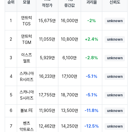
순위
모델
괴리율
신뢰도
적정가
중간값
만트럭
1
15,675만
16,000만
-2%
unknown
TGS
만트럭
2
11,055만
10,800만
+2.4%
unknown
TGM
이스즈
3
5,929만
6,100만
-2.8%
unknown
엘프
스카니아
4
16,233만
17,100만
-5.1%
unknown
R시리즈
스카니아
5
17,755만
18,700만
-5.1%
unknown
S시리즈
6
볼보 FE
11,905만
13,500만
-11.8%
unknown
벤츠
7
12,462만
14,250만
-12.5%
unknown
악트로스