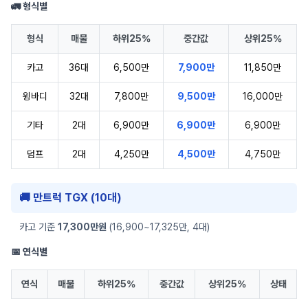
🚛 형식별
형식
매물
하위25%
중간값
상위25%
카고
36대
6,500만
7,900만
11,850만
윙바디
32대
7,800만
9,500만
16,000만
기타
2대
6,900만
6,900만
6,900만
덤프
2대
4,250만
4,500만
4,750만
🚚 만트럭 TGX (10대)
카고 기준
17,300만원
(16,900~17,325만, 4대)
📅 연식별
연식
매물
하위25%
중간값
상위25%
상태