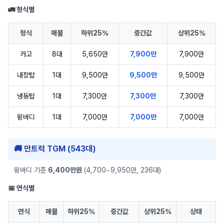
🚛 형식별
형식
매물
하위25%
중간값
상위25%
카고
8대
5,650만
7,900만
7,900만
내장탑
1대
9,500만
9,500만
9,500만
냉동탑
1대
7,300만
7,300만
7,300만
윙바디
1대
7,000만
7,000만
7,000만
🚚 만트럭 TGM (543대)
윙바디 기준
6,400만원
(4,700~9,950만, 236대)
📅 연식별
연식
매물
하위25%
중간값
상위25%
상태