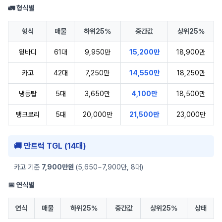
🚛 형식별
형식
매물
하위25%
중간값
상위25%
윙바디
61대
9,950만
15,200만
18,900만
카고
42대
7,250만
14,550만
18,250만
냉동탑
5대
3,650만
4,100만
18,500만
탱크로리
5대
20,000만
21,500만
23,000만
🚚 만트럭 TGL (14대)
카고 기준
7,900만원
(5,650~7,900만, 8대)
📅 연식별
연식
매물
하위25%
중간값
상위25%
상태