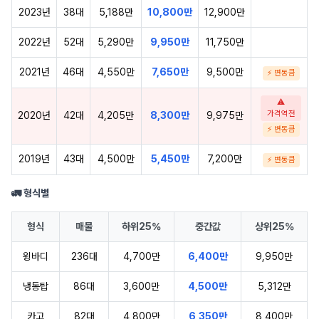
2023년
38대
5,188만
10,800만
12,900만
2022년
52대
5,290만
9,950만
11,750만
2021년
46대
4,550만
7,650만
9,500만
⚡ 변동큼
⚠
가격역전
2020년
42대
4,205만
8,300만
9,975만
⚡ 변동큼
2019년
43대
4,500만
5,450만
7,200만
⚡ 변동큼
🚛 형식별
형식
매물
하위25%
중간값
상위25%
윙바디
236대
4,700만
6,400만
9,950만
냉동탑
86대
3,600만
4,500만
5,312만
카고
82대
4,800만
6,350만
8,400만