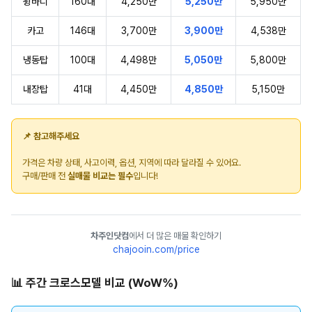
윙바디
160대
4,250만
5,250만
5,950만
카고
146대
3,700만
3,900만
4,538만
냉동탑
100대
4,498만
5,050만
5,800만
내장탑
41대
4,450만
4,850만
5,150만
📌 참고해주세요
가격은 차량 상태, 사고이력, 옵션, 지역에 따라 달라질 수 있어요.
구매/판매 전
실매물 비교는 필수
입니다!
차주인닷컴
에서 더 많은 매물 확인하기
chajooin.com/price
📊 주간 크로스모델 비교 (WoW%)