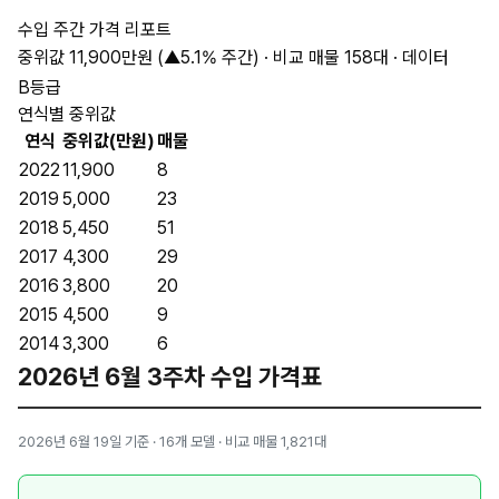
수입 주간 가격 리포트
중위값 11,900만원 (▲5.1% 주간) · 비교 매물 158대 · 데이터
B등급
연식별 중위값
연식
중위값(만원)
매물
2022
11,900
8
2019
5,000
23
2018
5,450
51
2017
4,300
29
2016
3,800
20
2015
4,500
9
2014
3,300
6
2026년 6월 3주차 수입 가격표
2026년 6월 19일 기준 · 16개 모델 · 비교 매물 1,821대