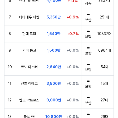
6
현대 메가트럭
4,400만
+1.1%
3307대
상승
➡️
7
타타대우 더쎈
5,350만
+0.9%
251대
보합
➡️
8
현대 포터
1,540만
+0.7%
10837대
보합
➡️
9
기아 봉고
1,500만
+0.0%
6964대
보합
➡️
10
르노 마스터
2,640만
+0.0%
54대
보합
➡️
11
벤츠 아테고
3,500만
+0.0%
15대
보합
➡️
12
벤츠 악트로스
9,000만
+0.0%
27대
보합
➡️
13
볼보 FE
10,800만
+0.0%
29대