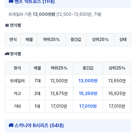
🚚 벤츠 악트로스 (11대)
트레일러 기준
13,000만원
(12,500~13,650만, 7대)
📅 연식별
연식
매물
하위25%
중간값
상위25%
상태
🚛 형식별
형식
매물
하위25%
중간값
상위25%
트레일러
7대
12,500만
13,000만
13,650만
카고
2대
13,875만
15,250만
16,625만
기타
1대
17,010만
17,010만
17,010만
🚚 스카니아 R시리즈 (54대)