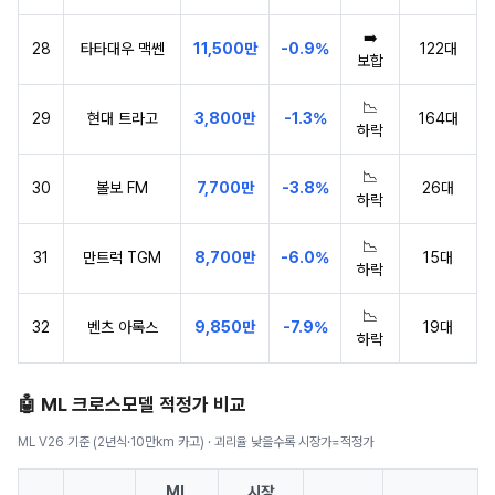
➡️
28
타타대우 맥쎈
11,500만
-0.9%
122대
보합
📉
29
현대 트라고
3,800만
-1.3%
164대
하락
📉
30
볼보 FM
7,700만
-3.8%
26대
하락
📉
31
만트럭 TGM
8,700만
-6.0%
15대
하락
📉
32
벤츠 아록스
9,850만
-7.9%
19대
하락
🤖 ML 크로스모델 적정가 비교
ML V26 기준 (2년식·10만km 카고) · 괴리율 낮을수록 시장가=적정가
ML
시장