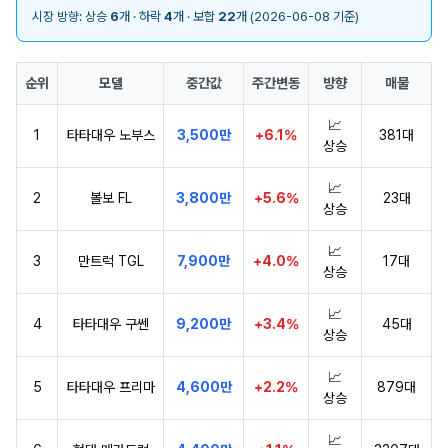
시장 방향: 상승
6
개 · 하락
4
개 · 보합
22
개 (2026-06-08 기준)
순위
모델
중간값
주간변동
방향
매물
📈
1
타타대우 노부스
3,500만
+6.1%
381대
상승
📈
2
볼보 FL
3,800만
+5.6%
23대
상승
📈
3
만트럭 TGL
7,900만
+4.0%
17대
상승
📈
4
타타대우 구쎈
9,200만
+3.4%
45대
상승
📈
5
타타대우 프리마
4,600만
+2.2%
879대
상승
📈