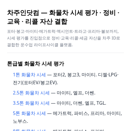
차주인닷컴 — 화물차 시세 평가 · 정비 ·
교육 · 리콜 자산 결합
포터·봉고·마이티·메가트럭·엑시언트·트라고·프리마·볼보까지,
시세 평가를 진입점으로 정비·교육·리콜·세금 자산을 차주 ID로
결합한 운수업 라이프사이클 플랫폼.
톤급별 화물차 시세 평가
1톤 화물차 시세
— 포터2, 봉고3, 마이티. 디젤·LPG·
전기(포터EV/봉고EV).
2.5톤 화물차 시세
— 마이티, 엘프, 더쎈.
3.5톤 화물차 시세
— 마이티, 더쎈, 엘프, TGL.
5톤 화물차 시세
— 메가트럭, 파비스, 프리마, 마이티,
노부스.