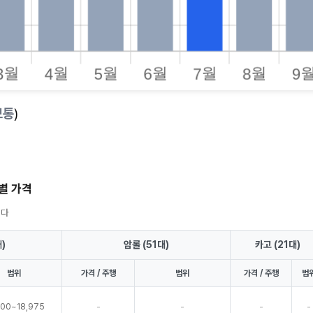
보통
)
식별 가격
니다
)
암롤 (51대)
카고 (21대)
범위
가격 / 주행
범위
가격 / 주행
범
-
-
-
-
900~18,975