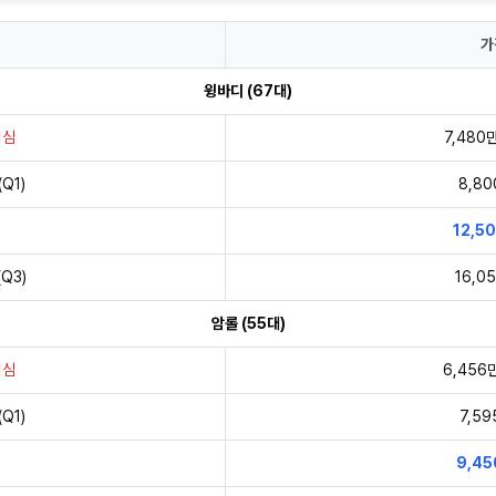
가
윙바디 (67대)
의심
7,480
Q1)
8,8
12,5
Q3)
16,0
암롤 (55대)
의심
6,456
Q1)
7,5
9,4