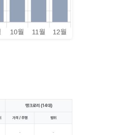
탱크로리 (14대)
위
가격 / 주행
범위
-
-