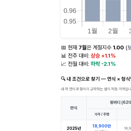
📅 현재
7월
은 계절지수
1.00
(
📊 전주 대비:
상승 +1.1%
📈 전월 대비:
하락 -2.1%
🔍 내 조건으로 찾기 — 연식 × 형
내 차 연식과 형식이 교차하는 셀이 적정 가격입
윙바디 (62대
연식
가격 / 주행
18,900만
2025년
18,