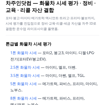
차주인닷컴 — 화물차 시세 평가 · 정비 ·
교육 · 리콜 자산 결합
포터·봉고·마이티·메가트럭·엑시언트·트라고·프리마·볼보까지,
시세 평가를 진입점으로 정비·교육·리콜·세금 자산을 차주 ID로
결합한 운수업 라이프사이클 플랫폼.
톤급별 화물차 시세 평가
1톤 화물차 시세
— 포터2, 봉고3, 마이티. 디젤·LPG·
전기(포터EV/봉고EV).
2.5톤 화물차 시세
— 마이티, 엘프, 더쎈.
3.5톤 화물차 시세
— 마이티, 더쎈, 엘프, TGL.
5톤 화물차 시세
— 메가트럭, 파비스, 프리마, 마이티,
노부스.
8톤 화물차 시세
— 메가트럭, 파비스, 프리마,
엑시언트, 노부스.