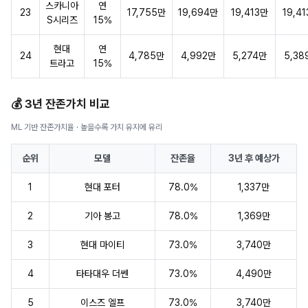
스카니아
연
23
17,755만
19,694만
19,413만
19,4
S시리즈
15%
현대
연
24
4,785만
4,992만
5,274만
5,38
트라고
15%
💰 3년 잔존가치 비교
ML 기반 잔존가치율 · 높을수록 가치 유지에 유리
순위
모델
잔존율
3년 후 예상가
1
현대 포터
78.0%
1,337만
2
기아 봉고
78.0%
1,369만
3
현대 마이티
73.0%
3,740만
4
타타대우 더쎈
73.0%
4,490만
5
이스즈 엘프
73.0%
3,740만