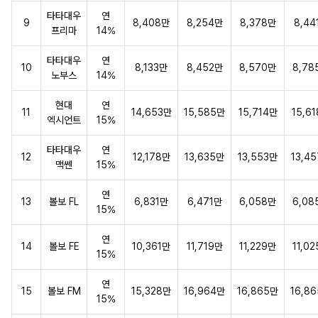
타타대우
연
9
8,408만
8,254만
8,378만
8,44
프리마
14%
타타대우
연
10
8,133만
8,452만
8,570만
8,78
노부스
14%
현대
연
11
14,653만
15,585만
15,714만
15,6
엑시언트
15%
타타대우
연
12
12,178만
13,635만
13,553만
13,4
맥쎈
15%
연
13
볼보 FL
6,831만
6,471만
6,058만
6,08
15%
연
14
볼보 FE
10,361만
11,719만
11,229만
11,0
15%
연
15
볼보 FM
15,328만
16,964만
16,865만
16,8
15%