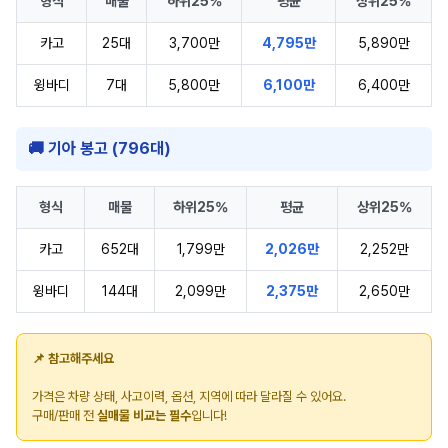
형식
매물
하위25%
평균
상위25%
카고
25대
3,700만
4,795만
5,890만
윙바디
7대
5,800만
6,100만
6,400만
🚚 기아 봉고 (796대)
형식
매물
하위25%
평균
상위25%
카고
652대
1,799만
2,026만
2,252만
윙바디
144대
2,099만
2,375만
2,650만
📌 참고해주세요
가격은 차량 상태, 사고이력, 옵션, 지역에 따라 달라질 수 있어요.
구매/판매 전
실매물 비교는 필수
입니다!