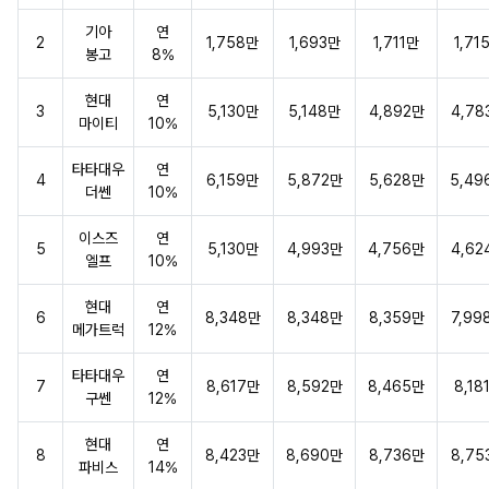
기아
연
2
1,758만
1,693만
1,711만
1,71
봉고
8%
현대
연
3
5,130만
5,148만
4,892만
4,78
마이티
10%
타타대우
연
4
6,159만
5,872만
5,628만
5,49
더쎈
10%
이스즈
연
5
5,130만
4,993만
4,756만
4,62
엘프
10%
현대
연
6
8,348만
8,348만
8,359만
7,99
메가트럭
12%
타타대우
연
7
8,617만
8,592만
8,465만
8,18
구쎈
12%
현대
연
8
8,423만
8,690만
8,736만
8,75
파비스
14%