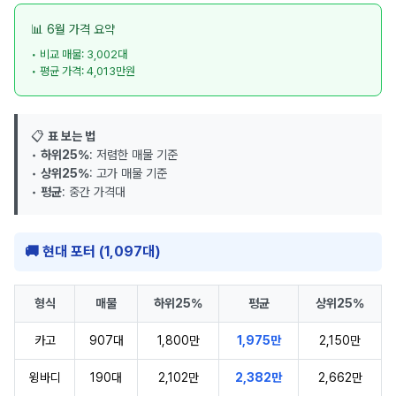
📊 6월 가격 요약
• 비교 매물: 3,002대
• 평균 가격: 4,013만원
📋
표 보는 법
•
하위25%
: 저렴한 매물 기준
•
상위25%
: 고가 매물 기준
•
평균
: 중간 가격대
🚚 현대 포터 (1,097대)
형식
매물
하위25%
평균
상위25%
카고
907대
1,800만
1,975만
2,150만
윙바디
190대
2,102만
2,382만
2,662만