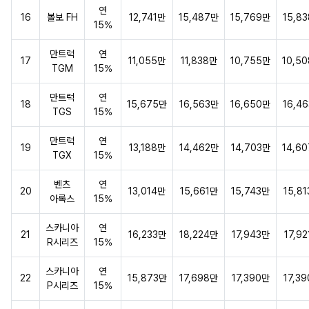
연
16
볼보 FH
12,741만
15,487만
15,769만
15,8
15%
만트럭
연
17
11,055만
11,838만
10,755만
10,5
TGM
15%
만트럭
연
18
15,675만
16,563만
16,650만
16,4
TGS
15%
만트럭
연
19
13,188만
14,462만
14,703만
14,6
TGX
15%
벤츠
연
20
13,014만
15,661만
15,743만
15,8
아록스
15%
스카니아
연
21
16,233만
18,224만
17,943만
17,9
R시리즈
15%
스카니아
연
22
15,873만
17,698만
17,390만
17,3
P시리즈
15%