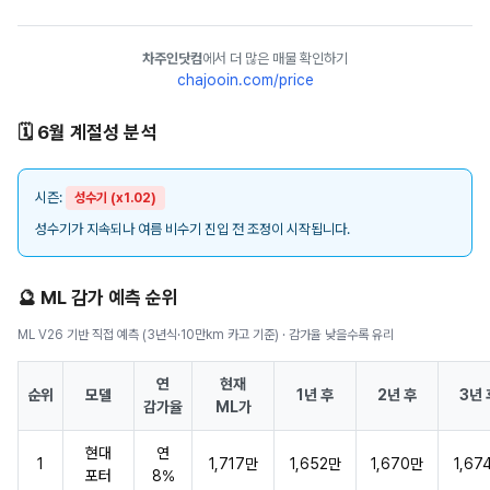
차주인닷컴
에서 더 많은 매물 확인하기
chajooin.com/price
🗓️ 6월 계절성 분석
시즌:
성수기 (x1.02)
성수기가 지속되나 여름 비수기 진입 전 조정이 시작됩니다.
🔮 ML 감가 예측 순위
ML V26 기반 직접 예측 (3년식·10만km 카고 기준) · 감가율 낮을수록 유리
연
현재
순위
모델
1년 후
2년 후
3년 
감가율
ML가
현대
연
1
1,717만
1,652만
1,670만
1,67
포터
8%