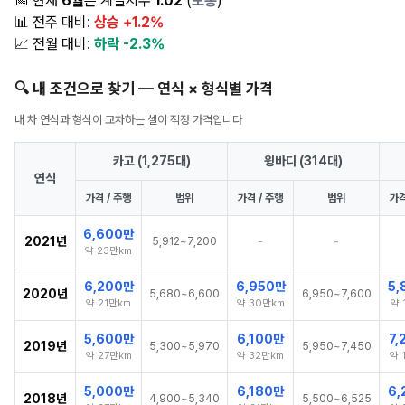
📅 현재
6월
은 계절지수
1.02
(
보통
)
📊 전주 대비:
상승 +1.2%
📈 전월 대비:
하락 -2.3%
🔍 내 조건으로 찾기 — 연식 × 형식별 가격
내 차 연식과 형식이 교차하는 셀이 적정 가격입니다
카고 (1,275대)
윙바디 (314대)
연식
가격 / 주행
범위
가격 / 주행
범위
가격
6,600만
2021년
-
-
5,912~7,200
약 23만km
6,200만
6,950만
5,
2020년
5,680~6,600
6,950~7,600
약 21만km
약 30만km
약 
5,600만
6,100만
7,
2019년
5,300~5,970
5,950~7,450
약 27만km
약 32만km
약 
5,000만
6,180만
6,
2018년
4,900~5,340
5,500~6,525