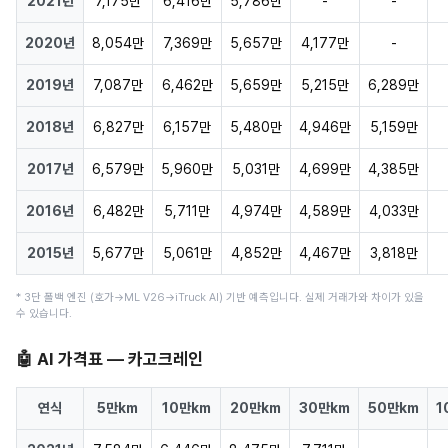
2021년
7,175만
6,416만
5,786만
-
-
2020년
8,054만
7,369만
5,657만
4,177만
-
2019년
7,087만
6,462만
5,659만
5,215만
6,289만
2018년
6,827만
6,157만
5,480만
4,946만
5,159만
2017년
6,579만
5,960만
5,031만
4,699만
4,385만
2016년
6,482만
5,711만
4,974만
4,589만
4,033만
2015년
5,677만
5,061만
4,852만
4,467만
3,818만
* 3단 폴백 엔진 (호가→ML V26→iTruck AI) 기반 예측입니다. 실제 거래가와 차이가 있을
수 있습니다.
🤖 AI 가격표 — 카고크레인
연식
5만km
10만km
20만km
30만km
50만km
1