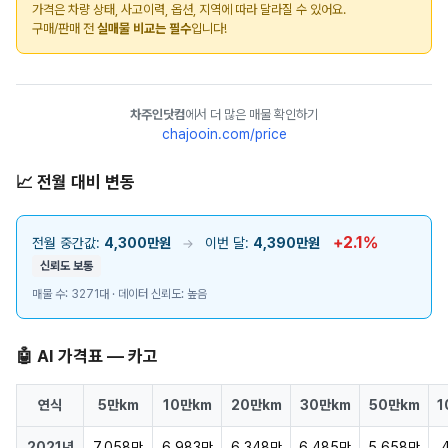
가격은 차량 상태, 사고이력, 옵션, 지역에 따라 달라질 수 있어요.
구매/판매 전
실매물 비교는 필수
입니다!
차주인닷컴
에서 더 많은 매물 확인하기
chajooin.com/price
📈 전월 대비 변동
+2.1%
전월 중간값:
4,300만원
이번 달:
4,390만원
→
신뢰도 보통
매물 수: 3271대 · 데이터 신뢰도: 높음
🤖 AI 가격표 — 카고
연식
5만km
10만km
20만km
30만km
50만km
1
2021년
7,058만
6,983만
6,348만
6,485만
5,658만