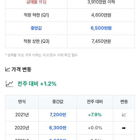
급매물 의심
3,910만원 이하
적정 하한 (Q1)
4,600만원
중앙값
6,500만원
적정 상한 (Q3)
7,450만원
* 급매물 의심 가격 이하는 사고/침수 이력 확인 필수
📈 가격 변동
📈
전주 대비 +1.2%
연식
중간값
전주 대비
변동
2021년
7,200만
+7.9%
📈
2020년
6,300만
+0.0%
➡️