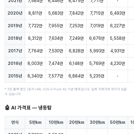
2021년
7,584만
6,446만
8,475만
7,711만
-
2020년
8,811만
5,683만
7,842만
7,715만
6,493만
2019년
7,722만
7,955만
7,253만
7,019만
6,227만
2018년
8,312만
7,634만
7,249만
6,676만
5,558만
2017년
7,764만
7,530만
6,828만
5,993만
4,931만
2016년
8,003만
7,474만
6,148만
5,769만
4,230만
2015년
8,340만
7,577만
6,884만
5,235만
-
* 3단 폴백 엔진 (호가→ML V26→iTruck AI) 기반 예측입니다. 실제 거래가와 차이가 있을
수 있습니다.
🤖 AI 가격표 — 냉동탑
연식
5만km
10만km
20만km
30만km
50만km
1