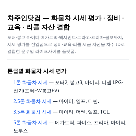
차주인닷컴 — 화물차 시세 평가 · 정비 ·
교육 · 리콜 자산 결합
포터·봉고·마이티·메가트럭·엑시언트·트라고·프리마·볼보까지,
시세 평가를 진입점으로 정비·교육·리콜·세금 자산을 차주 ID로
결합한 운수업 라이프사이클 플랫폼.
톤급별 화물차 시세 평가
1톤 화물차 시세
— 포터2, 봉고3, 마이티. 디젤·LPG·
전기(포터EV/봉고EV).
2.5톤 화물차 시세
— 마이티, 엘프, 더쎈.
3.5톤 화물차 시세
— 마이티, 더쎈, 엘프, TGL.
5톤 화물차 시세
— 메가트럭, 파비스, 프리마, 마이티,
노부스.