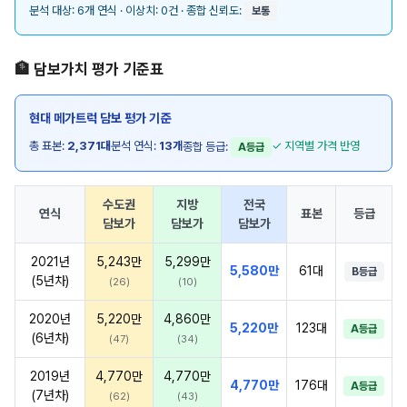
분석 대상: 6개 연식 · 이상치: 0건 · 종합 신뢰도:
보통
🏦 담보가치 평가 기준표
현대 메가트럭 담보 평가 기준
총 표본:
2,371대
분석 연식:
13개
✓ 지역별 가격 반영
종합 등급:
A등급
수도권
지방
전국
연식
표본
등급
담보가
담보가
담보가
2021년
5,243만
5,299만
5,580만
61대
B등급
(5년차)
(26)
(10)
2020년
5,220만
4,860만
5,220만
123대
A등급
(6년차)
(47)
(34)
2019년
4,770만
4,770만
4,770만
176대
A등급
(7년차)
(62)
(43)