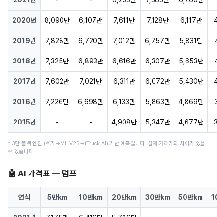
2020년
8,090만
6,107만
7,611만
7,128만
6,117만
2019년
7,828만
6,720만
7,012만
6,757만
5,831만
2018년
7,325만
6,893만
6,616만
6,307만
5,653만
2017년
7,602만
7,021만
6,311만
6,072만
5,430만
2016년
7,226만
6,698만
6,133만
5,863만
4,869만
2015년
-
-
4,908만
5,347만
4,677만
* 3단 폴백 엔진 (호가→ML V26→iTruck AI) 기반 예측입니다. 실제 거래가와 차이가 있을
수 있습니다.
🤖 AI 가격표 — 덤프
연식
5만km
10만km
20만km
30만km
50만km
1