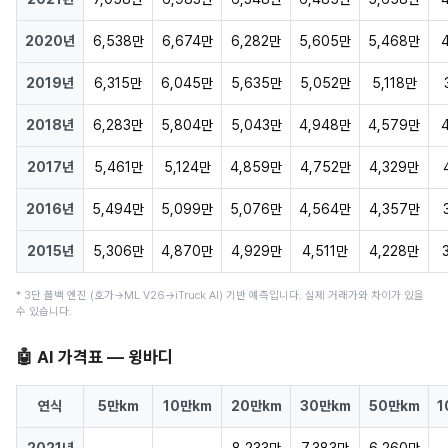
2020년
6,538만
6,674만
6,282만
5,605만
5,468만
2019년
6,315만
6,045만
5,635만
5,052만
5,118만
2018년
6,283만
5,804만
5,043만
4,948만
4,579만
2017년
5,461만
5,124만
4,859만
4,752만
4,329만
2016년
5,494만
5,099만
5,076만
4,564만
4,357만
2015년
5,306만
4,870만
4,929만
4,511만
4,228만
* 3단 폴백 엔진 (호가→ML V26→iTruck AI) 기반 예측입니다. 실제 거래가와 차이가 있을
수 있습니다.
🤖 AI 가격표 — 윙바디
연식
5만km
10만km
20만km
30만km
50만km
1
2021년
-
-
8,233만
7,383만
6,260만