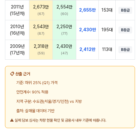
2011년
2,673만
2,554만
2,655만
153대
B등급
(15년차)
(67)
(60)
2010년
2,543만
2,250만
2,430만
195대
B등급
(16년차)
(87)
(77)
2009년
2,318만
2,430만
2,412만
113대
B등급
(17년차)
(59)
(47)
📋 산출 근거
기준: 하위 25% (Q1) 가격
안전계수: 90% 적용
지역 구분: 수도권(서울/경기/인천) vs 지방
출처: 실매물 데이터 기반
⚠️ 실제 담보 심사는 차량 현물 확인 및 금융사 내부 기준에 따릅니다.