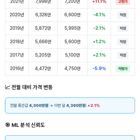
2021년
7,998만
7,200만
+11.1%
고평가
2020년
6,328만
6,600만
-4.1%
적정
2019년
5,872만
5,995만
-2.1%
적정
2018년
5,666만
5,600만
+1.2%
적정
2017년
5,205만
5,100만
+2.1%
적정
2016년
4,472만
4,750만
-5.9%
저평가
📈 전월 대비 가격 변동
전월 중간값
4,300만원
→ 이번 달
4,390만원
:
+2.1%
🎯 ML 분석 신뢰도