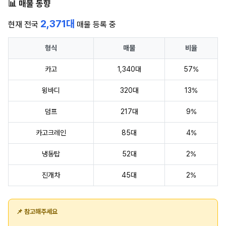
📊 매물 동향
2,371대
현재 전국
매물 등록 중
형식
매물
비율
카고
1,340대
57%
윙바디
320대
13%
덤프
217대
9%
카고크레인
85대
4%
냉동탑
52대
2%
진개차
45대
2%
📌 참고해주세요