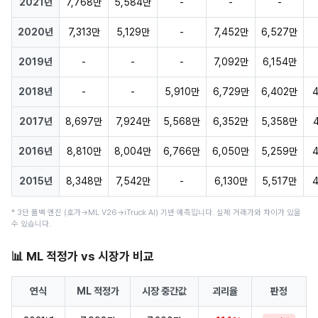
2021년
7,768만
5,584만
-
-
-
2020년
7,313만
5,129만
-
7,452만
6,527만
2019년
-
-
-
7,092만
6,154만
2018년
-
-
5,910만
6,729만
6,402만
2017년
8,697만
7,924만
5,568만
6,352만
5,358만
2016년
8,810만
8,004만
6,766만
6,050만
5,259만
2015년
8,348만
7,542만
-
6,130만
5,517만
* 3단 폴백 엔진 (호가→ML V26→iTruck AI) 기반 예측입니다. 실제 거래가와 차이가 있을
수 있습니다.
📊 ML 적정가 vs 시장가 비교
연식
ML 적정가
시장 중간값
괴리율
판정