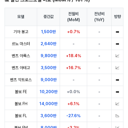
전월비
전년비
모델
중간값
방향
(MoM)
(YoY)
기아 봉고
1,500만
+0.7%
-
➡️
르노 마스터
2,640만
-
-
➡️
벤츠 아록스
9,800만
+18.4%
-
📈
벤츠 아테고
3,500만
+16.7%
-
📈
벤츠 악트로스
9,000만
-
-
➡️
볼보 FE
10,200만
+0.0%
-
➡️
볼보 FH
14,000만
+6.1%
-
📈
볼보 FL
3,600만
-27.6%
-
📉
볼보 FM
8,000만
+3.2%
-
📈