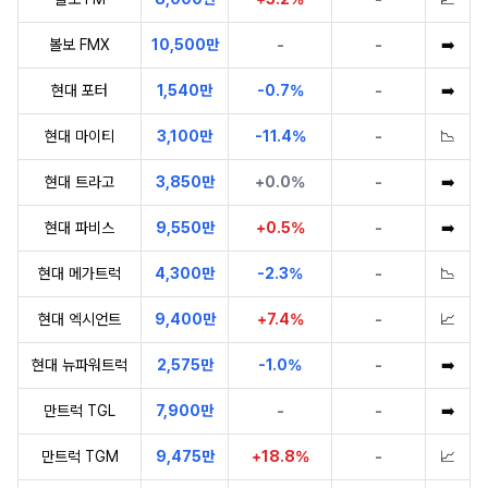
볼보 FMX
10,500만
-
-
➡️
현대 포터
1,540만
-0.7%
-
➡️
현대 마이티
3,100만
-11.4%
-
📉
현대 트라고
3,850만
+0.0%
-
➡️
현대 파비스
9,550만
+0.5%
-
➡️
현대 메가트럭
4,300만
-2.3%
-
📉
현대 엑시언트
9,400만
+7.4%
-
📈
현대 뉴파워트럭
2,575만
-1.0%
-
➡️
만트럭 TGL
7,900만
-
-
➡️
만트럭 TGM
9,475만
+18.8%
-
📈