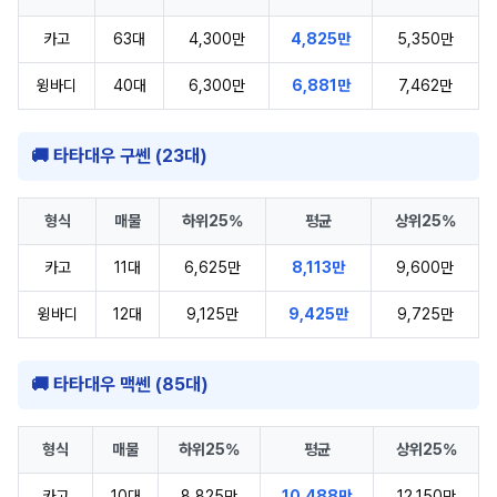
카고
63대
4,300만
4,825만
5,350만
윙바디
40대
6,300만
6,881만
7,462만
🚚 타타대우 구쎈 (23대)
형식
매물
하위25%
평균
상위25%
카고
11대
6,625만
8,113만
9,600만
윙바디
12대
9,125만
9,425만
9,725만
🚚 타타대우 맥쎈 (85대)
형식
매물
하위25%
평균
상위25%
카고
10대
8,825만
10,488만
12,150만