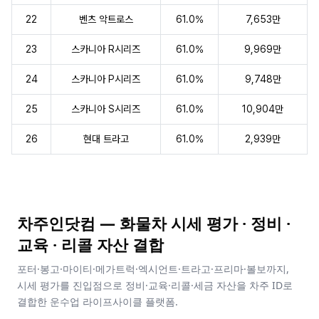
22
벤츠 악트로스
61.0%
7,653만
23
스카니아 R시리즈
61.0%
9,969만
24
스카니아 P시리즈
61.0%
9,748만
25
스카니아 S시리즈
61.0%
10,904만
26
현대 트라고
61.0%
2,939만
차주인닷컴 — 화물차 시세 평가 · 정비 ·
교육 · 리콜 자산 결합
포터·봉고·마이티·메가트럭·엑시언트·트라고·프리마·볼보까지,
시세 평가를 진입점으로 정비·교육·리콜·세금 자산을 차주 ID로
결합한 운수업 라이프사이클 플랫폼.