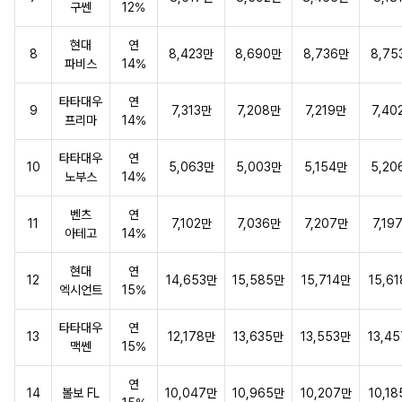
구쎈
12%
현대
연
8
8,423만
8,690만
8,736만
8,75
파비스
14%
타타대우
연
9
7,313만
7,208만
7,219만
7,40
프리마
14%
타타대우
연
10
5,063만
5,003만
5,154만
5,20
노부스
14%
벤츠
연
11
7,102만
7,036만
7,207만
7,19
아테고
14%
현대
연
12
14,653만
15,585만
15,714만
15,6
엑시언트
15%
타타대우
연
13
12,178만
13,635만
13,553만
13,4
맥쎈
15%
연
14
볼보 FL
10,047만
10,965만
10,207만
10,1