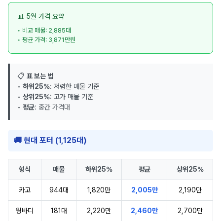
📊 5월 가격 요약
• 비교 매물: 2,885대
• 평균 가격: 3,871만원
📋
표 보는 법
•
하위25%
: 저렴한 매물 기준
•
상위25%
: 고가 매물 기준
•
평균
: 중간 가격대
🚚 현대 포터 (1,125대)
형식
매물
하위25%
평균
상위25%
카고
944대
1,820만
2,005만
2,190만
윙바디
181대
2,220만
2,460만
2,700만