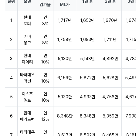
순위
모델
1년 후
2년 후
3년 
감가율
ML가
현대
연
1
1,717만
1,652만
1,670만
1,67
포터
8%
기아
연
2
1,758만
1,693만
1,711만
1,71
봉고
8%
현대
연
3
5,130만
5,148만
4,892만
4,78
마이티
10%
타타대우
연
4
6,159만
5,872만
5,628만
5,49
더쎈
10%
이스즈
연
5
5,130만
4,993만
4,756만
4,62
엘프
10%
현대
연
6
8,348만
8,348만
8,359만
7,99
메가트럭
12%
타타대우
연
7
8,617만
8,592만
8,465만
8,18