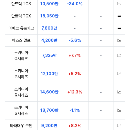
만트럭 TGS
10,500만
-34.0%
-
📉
만트럭 TGX
18,050만
-
-
➡️
이베코 유로카고
7,800만
-
-
➡️
이스즈 엘프
4,200만
-5.6%
-
📉
스카니아
7,325만
+7.7%
-
📈
G시리즈
스카니아
12,100만
+5.2%
-
📈
P시리즈
스카니아
14,600만
+12.3%
-
📈
R시리즈
스카니아
18,700만
-1.1%
-
📉
S시리즈
타타대우 구쎈
9,200만
+8.2%
-
📈