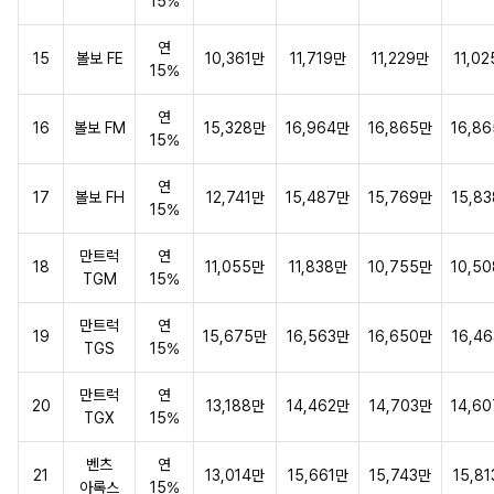
15%
연
15
볼보 FE
10,361만
11,719만
11,229만
11,0
15%
연
16
볼보 FM
15,328만
16,964만
16,865만
16,8
15%
연
17
볼보 FH
12,741만
15,487만
15,769만
15,8
15%
만트럭
연
18
11,055만
11,838만
10,755만
10,5
TGM
15%
만트럭
연
19
15,675만
16,563만
16,650만
16,4
TGS
15%
만트럭
연
20
13,188만
14,462만
14,703만
14,6
TGX
15%
벤츠
연
21
13,014만
15,661만
15,743만
15,8
아록스
15%