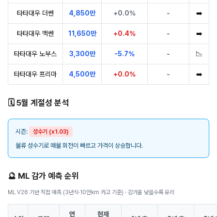
타타대우 더쎈
4,850만
+0.0%
-
➡️
타타대우 맥쎈
11,650만
+0.4%
-
➡️
타타대우 노부스
3,300만
-5.7%
-
📉
타타대우 프리마
4,500만
+0.0%
-
➡️
🗓️ 5월 계절성 분석
시즌:
성수기 (x1.03)
물류 성수기로 매물 회전이 빠르고 가격이 상승합니다.
🔮 ML 감가 예측 순위
ML V26 기반 직접 예측 (3년식·10만km 카고 기준) · 감가율 낮을수록 유리
연
현재