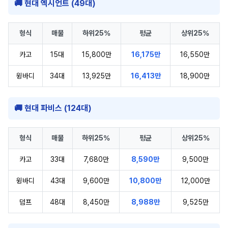
🚚 현대 엑시언트 (49대)
형식
매물
하위25%
평균
상위25%
카고
15대
15,800만
16,175만
16,550만
윙바디
34대
13,925만
16,413만
18,900만
🚚 현대 파비스 (124대)
형식
매물
하위25%
평균
상위25%
카고
33대
7,680만
8,590만
9,500만
윙바디
43대
9,600만
10,800만
12,000만
덤프
48대
8,450만
8,988만
9,525만