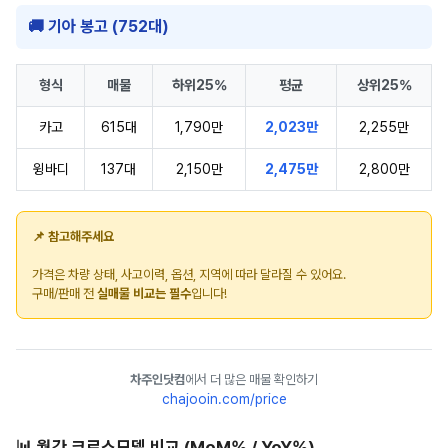
🚚 기아 봉고 (752대)
형식
매물
하위25%
평균
상위25%
카고
615대
1,790만
2,023만
2,255만
윙바디
137대
2,150만
2,475만
2,800만
📌 참고해주세요
가격은 차량 상태, 사고이력, 옵션, 지역에 따라 달라질 수 있어요.
구매/판매 전
실매물 비교는 필수
입니다!
차주인닷컴
에서 더 많은 매물 확인하기
chajooin.com/price
📊 월간 크로스모델 비교 (MoM% / YoY%)