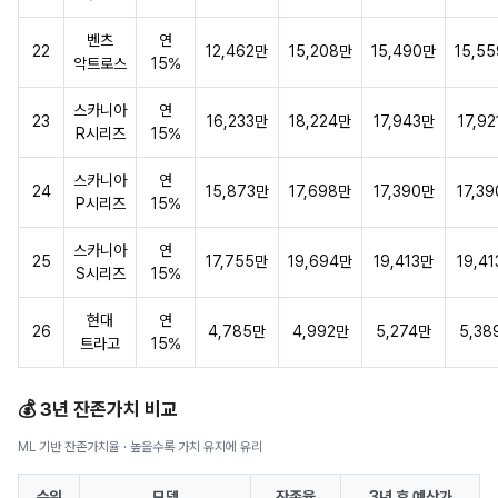
벤츠
연
22
12,462만
15,208만
15,490만
15,5
악트로스
15%
스카니아
연
23
16,233만
18,224만
17,943만
17,9
R시리즈
15%
스카니아
연
24
15,873만
17,698만
17,390만
17,3
P시리즈
15%
스카니아
연
25
17,755만
19,694만
19,413만
19,4
S시리즈
15%
현대
연
26
4,785만
4,992만
5,274만
5,38
트라고
15%
💰 3년 잔존가치 비교
ML 기반 잔존가치율 · 높을수록 가치 유지에 유리
순위
모델
잔존율
3년 후 예상가