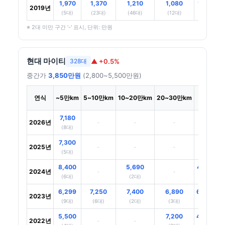
1,970
1,370
1,210
1,080
1,100
2019년
(5대)
(23대)
(46대)
(12대)
(12대)
※ 2대 미만 구간 '-' 표시, 단위: 만원
현대 마이티
▲ +0.5%
328대
중간가
3,850만원
(2,800~5,500만원)
30만
연식
~5만km
5~10만km
10~20만km
20~30만km
~km
7,180
2026년
-
-
-
-
(8대)
7,300
2025년
-
-
-
-
(5대)
8,400
5,690
4,750
2024년
-
-
(6대)
(2대)
(7대)
6,299
7,250
7,400
6,890
6,800
2023년
(9대)
(6대)
(2대)
(3대)
(2대)
5,500
7,200
4,950
2022년
-
-