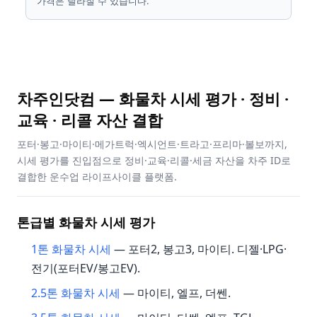
가격은 달라질 수 있습니다.
차주인닷컴 — 화물차 시세 평가 · 정비 ·
교육 · 리콜 자산 결합
포터·봉고·마이티·메가트럭·엑시언트·트라고·프리마·볼보까지,
시세 평가를 진입점으로 정비·교육·리콜·세금 자산을 차주 ID로
결합한 운수업 라이프사이클 플랫폼.
톤급별 화물차 시세 평가
1톤 화물차 시세
— 포터2, 봉고3, 마이티. 디젤·LPG·
전기(포터EV/봉고EV).
2.5톤 화물차 시세
— 마이티, 엘프, 더쎈.