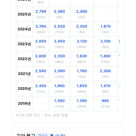
(9대)
2,799
2,480
2,400
2025년
-
-
(31대)
(3대)
(2대)
2,760
2,550
2,350
1,870
2024년
-
(26대)
(11대)
(4대)
(3대)
2,850
2,450
2,130
2,100
2,690
2023년
(36대)
(29대)
(30대)
(5대)
(2대)
2,600
2,350
1,839
1,490
1,320
2022년
(28대)
(48대)
(66대)
(13대)
(2대)
2,590
2,090
1,790
2,300
2021년
-
(5대)
(10대)
(19대)
(2대)
2,450
1,960
1,650
1,470
2,170
2020년
(11대)
(36대)
(58대)
(8대)
(5대)
1,580
1,390
980
1,270
2019년
-
(17대)
(34대)
(21대)
(6대)
※ 2대 미만 구간 '-' 표시, 단위: 만원
기아 봉고
▼ -0.6%
741대