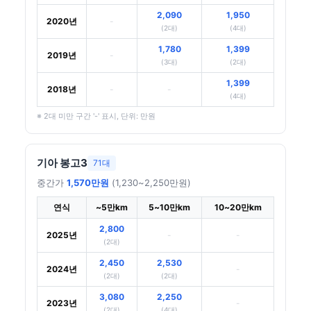
2,090
1,950
2020년
-
(2대)
(4대)
1,780
1,399
2019년
-
(3대)
(2대)
1,399
2018년
-
-
(4대)
※ 2대 미만 구간 '-' 표시, 단위: 만원
기아 봉고3
71대
중간가
1,570만원
(1,230~2,250만원)
연식
~5만km
5~10만km
10~20만km
2,800
2025년
-
-
(2대)
2,450
2,530
2024년
-
(2대)
(2대)
3,080
2,250
2023년
-
(2대)
(4대)