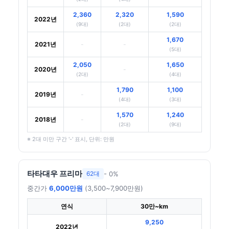
2,360
2,320
1,590
2022년
(9대)
(2대)
(2대)
1,670
2021년
-
-
(5대)
2,050
1,650
2020년
-
(2대)
(4대)
1,790
1,100
2019년
-
(4대)
(3대)
1,570
1,240
2018년
-
(2대)
(9대)
※ 2대 미만 구간 '-' 표시, 단위: 만원
타타대우 프리마
- 0%
62대
중간가
6,000만원
(3,500~7,900만원)
연식
30만~km
9,250
2022년