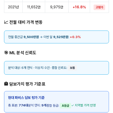
2021년
11,652만
9,975만
+16.8%
고평가
📈 전월 대비 가격 변동
전월 중간값
9,500만원
→ 이번 달
9,525만원
:
+0.3%
🎯 ML 분석 신뢰도
분석 대상: 6개 연식 · 이상치: 0건 · 종합 신뢰도:
보통
🏦 담보가치 평가 기준표
현대 파비스 담보 평가 기준
총 표본:
774대
분석 연식:
9개
✓ 지역별 가격 반영
종합 등급:
A등급