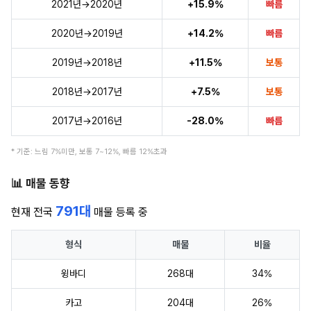
2021년→2020년
+15.9%
빠름
2020년→2019년
+14.2%
빠름
2019년→2018년
+11.5%
보통
2018년→2017년
+7.5%
보통
2017년→2016년
-28.0%
빠름
* 기준: 느림 7%미만, 보통 7~12%, 빠름 12%초과
📊 매물 동향
791대
현재 전국
매물 등록 중
형식
매물
비율
윙바디
268대
34%
카고
204대
26%