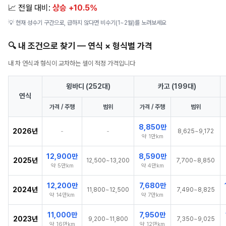
📈 전월 대비:
상승 +10.5%
💡 현재 성수기 구간으로, 급하지 않다면 비수기(1~2월)를 노려보세요
🔍 내 조건으로 찾기 — 연식 × 형식별 가격
내 차 연식과 형식이 교차하는 셀이 적정 가격입니다
윙바디 (252대)
카고 (199대)
연식
가격 / 주행
범위
가격 / 주행
범위
8,850만
2026년
-
-
8,625~9,172
약 1만km
12,900만
8,590만
2025년
12,500~13,200
7,700~8,850
약 5만km
약 4만km
12,200만
7,680만
2024년
11,800~12,500
7,490~8,825
약 14만km
약 7만km
11,000만
7,950만
2023년
9,200~11,800
7,350~9,025
약 16만km
약 12만km