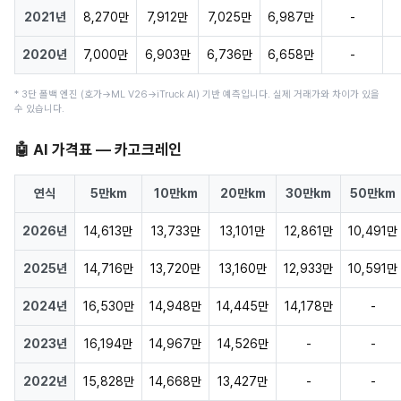
2021년
8,270만
7,912만
7,025만
6,987만
-
2020년
7,000만
6,903만
6,736만
6,658만
-
* 3단 폴백 엔진 (호가→ML V26→iTruck AI) 기반 예측입니다. 실제 거래가와 차이가 있을
수 있습니다.
🤖 AI 가격표 — 카고크레인
연식
5만km
10만km
20만km
30만km
50만km
2026년
14,613만
13,733만
13,101만
12,861만
10,491만
2025년
14,716만
13,720만
13,160만
12,933만
10,591만
2024년
16,530만
14,948만
14,445만
14,178만
-
2023년
16,194만
14,967만
14,526만
-
-
2022년
15,828만
14,668만
13,427만
-
-