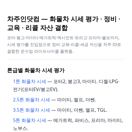
차주인닷컴 — 화물차 시세 평가 · 정비 ·
교육 · 리콜 자산 결합
포터·봉고·마이티·메가트럭·엑시언트·트라고·프리마·볼보까지,
시세 평가를 진입점으로 정비·교육·리콜·세금 자산을 차주 ID로
결합한 운수업 라이프사이클 플랫폼.
톤급별 화물차 시세 평가
1톤 화물차 시세
— 포터2, 봉고3, 마이티. 디젤·LPG·
전기(포터EV/봉고EV).
2.5톤 화물차 시세
— 마이티, 엘프, 더쎈.
3.5톤 화물차 시세
— 마이티, 더쎈, 엘프, TGL.
5톤 화물차 시세
— 메가트럭, 파비스, 프리마, 마이티,
노부스.