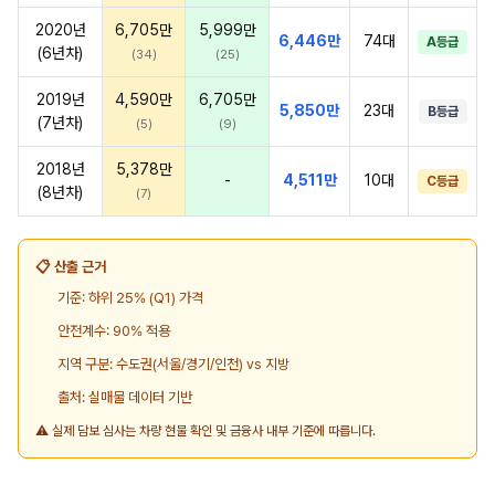
2020년
6,705만
5,999만
6,446만
74대
A등급
(6년차)
(34)
(25)
2019년
4,590만
6,705만
5,850만
23대
B등급
(7년차)
(5)
(9)
2018년
5,378만
-
4,511만
10대
C등급
(8년차)
(7)
📋 산출 근거
기준: 하위 25% (Q1) 가격
안전계수: 90% 적용
지역 구분: 수도권(서울/경기/인천) vs 지방
출처: 실매물 데이터 기반
⚠️ 실제 담보 심사는 차량 현물 확인 및 금융사 내부 기준에 따릅니다.