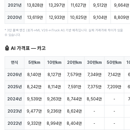
2021년
13,828만
13,297만
11,627만
9,512만
9,664만
2020년
13,619만
12,933만
10,625만
9,104만
8,809만
* 3단 폴백 엔진 (호가→ML V26→iTruck AI) 기반 예측입니다. 실제 거래가와 차이가 있을
수 있습니다.
🤖 AI 가격표 — 카고
연식
5만km
10만km
20만km
30만km
50만km
1
2026년
8,140만
8,127만
7,579만
7,349만
7,142만
2025년
8,242만
8,114만
7,591만
7,375만
7,209만
2024년
9,539만
9,263만
8,744만
8,504만
-
2023년
9,477만
9,236만
8,624만
-
-
2022년
9,332만
8,994만
8,404만
-
-