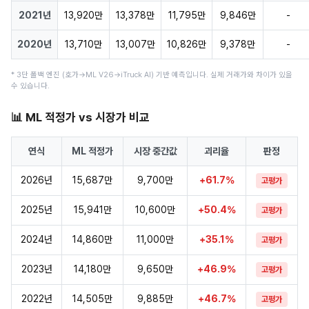
2021년
13,920만
13,378만
11,795만
9,846만
-
2020년
13,710만
13,007만
10,826만
9,378만
-
* 3단 폴백 엔진 (호가→ML V26→iTruck AI) 기반 예측입니다. 실제 거래가와 차이가 있을
수 있습니다.
📊 ML 적정가 vs 시장가 비교
연식
ML 적정가
시장 중간값
괴리율
판정
2026년
15,687만
9,700만
+61.7%
고평가
2025년
15,941만
10,600만
+50.4%
고평가
2024년
14,860만
11,000만
+35.1%
고평가
2023년
14,180만
9,650만
+46.9%
고평가
2022년
14,505만
9,885만
+46.7%
고평가