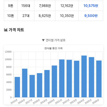
9톤
156대
7,988만
12,162만
10,575만
10톤
27대
8,625만
10,350만
9,500만
📊 가격 차트
▼ 연식별 가격 분포