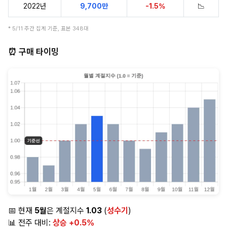
2022년
9,700만
-1.5%
📉
* 5/11 주간 집계 기준, 표본 348대
⏰ 구매 타이밍
📅 현재
5월
은 계절지수
1.03
(
성수기
)
📊 전주 대비:
상승 +0.5%