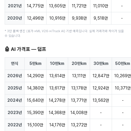
2021년
14,775만
13,605만
11,721만
11,010만
-
2020년
12,496만
10,916만
9,938만
9,518만
-
* 3단 폴백 엔진 (호가→ML V26→iTruck AI) 기반 예측입니다. 실제 거래가와 차이가 있을
수 있습니다.
🤖 AI 가격표 — 덤프
연식
5만km
10만km
20만km
30만km
50만km
2026년
14,290만
13,614만
13,111만
12,847만
10,269만
2025년
14,380만
13,617만
13,178만
12,924만
10,371만
2024년
15,640만
14,278만
13,771만
13,562만
-
2023년
15,390만
14,368만
14,008만
-
-
2022년
15,100만
14,176만
13,272만
-
-