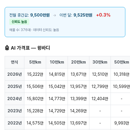
+0.3%
전월 중간값:
9,500만원
이번 달:
9,525만원
→
신뢰도 높음
매물 수: 376대 · 데이터 신뢰도: 높음
🤖 AI 가격표 — 윙바디
연식
5만km
10만km
20만km
30만km
50만km
2026년
15,222만
14,815만
13,671만
12,510만
10,318만
2025년
15,506만
15,042만
13,957만
12,799만
10,599만
2024년
15,802만
14,773만
13,399만
12,404만
-
2023년
15,228만
14,729만
14,269만
-
-
2022년
14,575만
14,505만
13,697만
-
9,993만