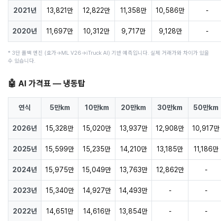
2021년
13,821만
12,822만
11,358만
10,586만
-
2020년
11,697만
10,312만
9,717만
9,128만
-
* 3단 폴백 엔진 (호가→ML V26→iTruck AI) 기반 예측입니다. 실제 거래가와 차이가 있을
수 있습니다.
🤖 AI 가격표 — 냉동탑
연식
5만km
10만km
20만km
30만km
50만km
2026년
15,328만
15,020만
13,937만
12,908만
10,917만
2025년
15,599만
15,235만
14,210만
13,185만
11,186만
2024년
15,975만
15,049만
13,763만
12,862만
-
2023년
15,340만
14,927만
14,493만
-
-
2022년
14,651만
14,616만
13,854만
-
-