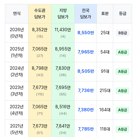
수도권
지방
전국
연식
표본
등급
담보가
담보가
담보가
2026년
8,352만
11,430만
8,550만
25대
B등급
(0년차)
(18)
(4)
2025년
7,065만
8,955만
7,965만
54대
A등급
(1년차)
(27)
(14)
2024년
8,798만
7,830만
8,505만
91대
A등급
(2년차)
(43)
(38)
2023년
7,673만
7,695만
7,736만
215대
A등급
(3년차)
(115)
(65)
2022년
7,065만
8,516만
7,380만
164대
A등급
(4년차)
(71)
(44)
2021년
7,673만
7,841만
7,785만
118대
A등급
(5년차)
(51)
(34)