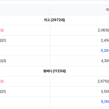
가
카고 (2972대)
의심
2,083
Q1)
2,4
값
3,2
Q3)
4,3
윙바디 (1123대)
의심
2,975
Q1)
3,5
값
5,1