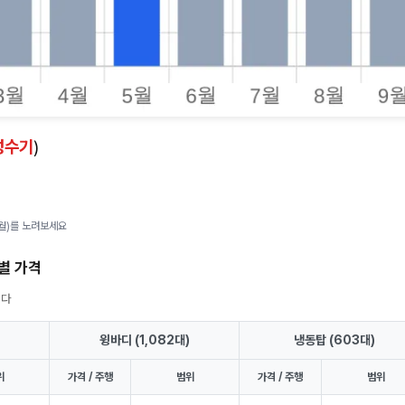
성수기
)
2월)를 노려보세요
식별 가격
니다
윙바디 (1,082대)
냉동탑 (603대)
위
가격 / 주행
범위
가격 / 주행
범위