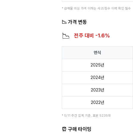
* 급매물 의심 가격 이하는 사고/침수 이력 확인 필수
📉 가격 변동
📉
전주 대비 -1.6%
연식
2025년
2024년
2023년
2022년
* 5/11 주간 집계 기준, 표본 5235대
⏰ 구매 타이밍