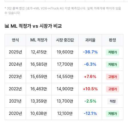
* 3단 폴백 엔진 (호가→ML V26→iTruck AI) 기반 예측입니다. 실제 거래가와 차이가 있을
수 있습니다.
📊 ML 적정가 vs 시장가 비교
연식
ML 적정가
시장 중간값
괴리율
판정
2025년
12,415만
19,600만
-36.7%
저평가
2024년
16,585만
17,700만
-6.3%
저평가
2023년
15,659만
14,550만
+7.6%
고평가
2022년
16,463만
14,900만
+10.5%
고평가
2021년
13,359만
13,700만
-2.5%
적정
2020년
10,638만
12,100만
-12.1%
저평가