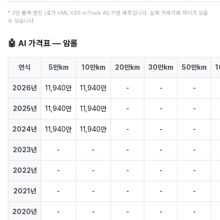
* 3단 폴백 엔진 (호가→ML V26→iTruck AI) 기반 예측입니다. 실제 거래가와 차이가 있을
수 있습니다.
🤖 AI 가격표 — 암롤
연식
5만km
10만km
20만km
30만km
50만km
1
2026년
11,940만
11,940만
-
-
-
2025년
11,940만
11,940만
-
-
-
2024년
11,940만
11,940만
-
-
-
2023년
-
-
-
-
-
2022년
-
-
-
-
-
2021년
-
-
-
-
-
2020년
-
-
-
-
-