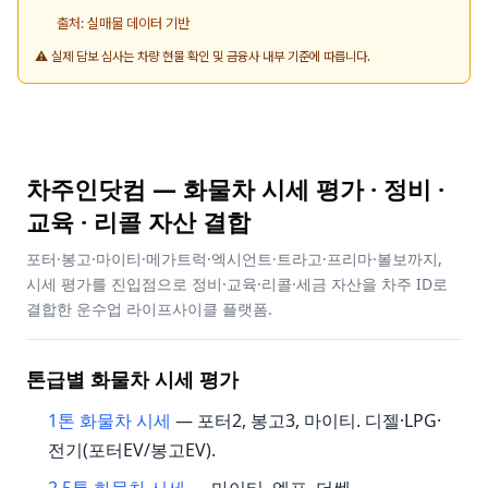
출처: 실매물 데이터 기반
⚠️ 실제 담보 심사는 차량 현물 확인 및 금융사 내부 기준에 따릅니다.
차주인닷컴 — 화물차 시세 평가 · 정비 ·
교육 · 리콜 자산 결합
포터·봉고·마이티·메가트럭·엑시언트·트라고·프리마·볼보까지,
시세 평가를 진입점으로 정비·교육·리콜·세금 자산을 차주 ID로
결합한 운수업 라이프사이클 플랫폼.
톤급별 화물차 시세 평가
1톤 화물차 시세
— 포터2, 봉고3, 마이티. 디젤·LPG·
전기(포터EV/봉고EV).
2.5톤 화물차 시세
— 마이티, 엘프, 더쎈.