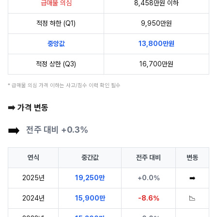
급매물 의심
8,458만원 이하
적정 하한 (Q1)
9,950만원
중앙값
13,800만원
적정 상한 (Q3)
16,700만원
* 급매물 의심 가격 이하는 사고/침수 이력 확인 필수
➡️ 가격 변동
➡️
전주 대비 +0.3%
연식
중간값
전주 대비
변동
2025년
19,250만
+0.0%
➡️
2024년
15,900만
-8.6%
📉