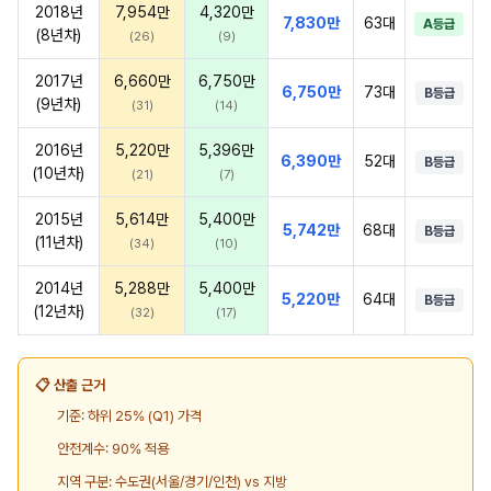
2018년
7,954만
4,320만
7,830만
63대
A등급
(8년차)
(26)
(9)
2017년
6,660만
6,750만
6,750만
73대
B등급
(9년차)
(31)
(14)
2016년
5,220만
5,396만
6,390만
52대
B등급
(10년차)
(21)
(7)
2015년
5,614만
5,400만
5,742만
68대
B등급
(11년차)
(34)
(10)
2014년
5,288만
5,400만
5,220만
64대
B등급
(12년차)
(32)
(17)
📋 산출 근거
기준: 하위 25% (Q1) 가격
안전계수: 90% 적용
지역 구분: 수도권(서울/경기/인천) vs 지방