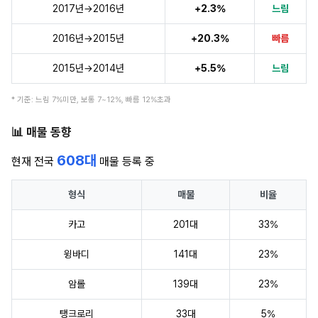
2017년→2016년
+2.3%
느림
2016년→2015년
+20.3%
빠름
2015년→2014년
+5.5%
느림
* 기준: 느림 7%미만, 보통 7~12%, 빠름 12%초과
📊 매물 동향
608대
현재 전국
매물 등록 중
형식
매물
비율
카고
201대
33%
윙바디
141대
23%
암롤
139대
23%
탱크로리
33대
5%