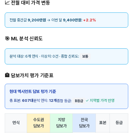
📈 전월 대비 가격 변동
전월 중간값
9,200만원
→ 이번 달
9,400만원
:
+2.2%
🎯 ML 분석 신뢰도
분석 대상: 6개 연식 · 이상치: 0건 · 종합 신뢰도:
보통
🏦 담보가치 평가 기준표
현대 엑시언트 담보 평가 기준
총 표본:
607대
분석 연식:
12개
✓ 지역별 가격 반영
종합 등급:
B등급
수도권
지방
전국
연식
표본
등급
담보가
담보가
담보가