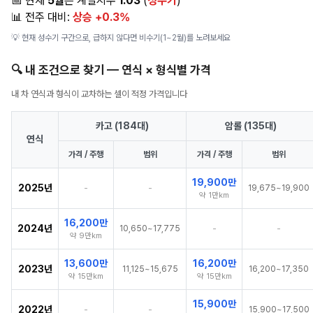
📅 현재
5월
은 계절지수
1.03
(
성수기
)
📊 전주 대비:
상승 +0.3%
💡 현재 성수기 구간으로, 급하지 않다면 비수기(1~2월)를 노려보세요
🔍 내 조건으로 찾기 — 연식 × 형식별 가격
내 차 연식과 형식이 교차하는 셀이 적정 가격입니다
카고 (184대)
암롤 (135대)
연식
가격 / 주행
범위
가격 / 주행
범위
19,900만
2025년
-
-
19,675~19,900
약 1만km
16,200만
2024년
-
-
10,650~17,775
약 9만km
13,600만
16,200만
2023년
11,125~15,675
16,200~17,350
약 15만km
약 15만km
15,900만
2022년
-
-
15,900~17,500