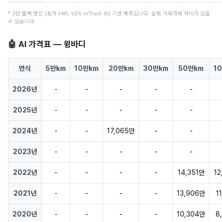
* 3단 폴백 엔진 (호가→ML V26→iTruck AI) 기반 예측입니다. 실제 거래가와 차이가 있을
수 있습니다.
🤖 AI 가격표 — 윙바디
연식
5만km
10만km
20만km
30만km
50만km
1
2026년
-
-
-
-
-
2025년
-
-
-
-
-
2024년
-
-
17,065만
-
-
2023년
-
-
-
-
-
2022년
-
-
-
-
14,351만
1
2021년
-
-
-
-
13,906만
1
2020년
-
-
-
-
10,304만
8