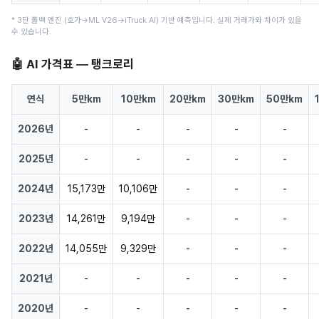
* 3단 폴백 엔진 (호가→ML V26→iTruck AI) 기반 예측입니다. 실제 거래가와 차이가 있을
수 있습니다.
🤖 AI 가격표 — 탱크로리
연식
5만km
10만km
20만km
30만km
50만km
2026년
-
-
-
-
-
2025년
-
-
-
-
-
2024년
15,173만
10,106만
-
-
-
2023년
14,261만
9,194만
-
-
-
2022년
14,055만
9,329만
-
-
-
2021년
-
-
-
-
-
2020년
-
-
-
-
-