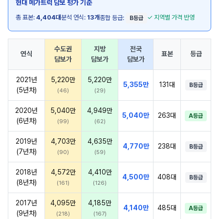
현대 메가트럭 담보 평가 기준
총 표본:
4,404대
분석 연식:
13개
✓ 지역별 가격 반영
종합 등급:
B등급
수도권
지방
전국
연식
표본
등급
담보가
담보가
담보가
2021년
5,220만
5,220만
5,355만
131대
B등급
(5년차)
(46)
(29)
2020년
5,040만
4,949만
5,040만
263대
A등급
(6년차)
(99)
(62)
2019년
4,703만
4,635만
4,770만
238대
B등급
(7년차)
(90)
(59)
2018년
4,572만
4,410만
4,500만
408대
B등급
(8년차)
(161)
(126)
2017년
4,095만
4,185만
4,140만
485대
A등급
(9년차)
(218)
(167)