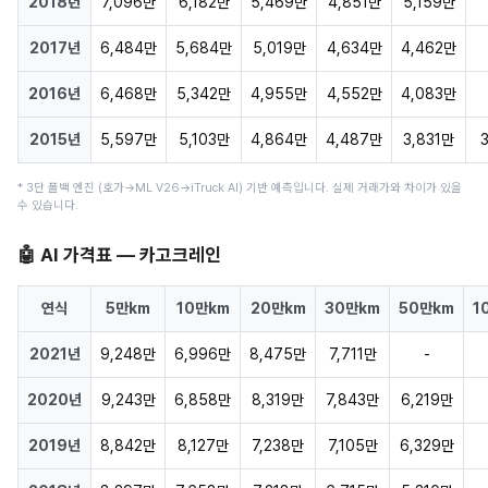
2018년
7,096만
6,182만
5,469만
4,851만
5,159만
2017년
6,484만
5,684만
5,019만
4,634만
4,462만
2016년
6,468만
5,342만
4,955만
4,552만
4,083만
2015년
5,597만
5,103만
4,864만
4,487만
3,831만
* 3단 폴백 엔진 (호가→ML V26→iTruck AI) 기반 예측입니다. 실제 거래가와 차이가 있을
수 있습니다.
🤖 AI 가격표 — 카고크레인
연식
5만km
10만km
20만km
30만km
50만km
1
2021년
9,248만
6,996만
8,475만
7,711만
-
2020년
9,243만
6,858만
8,319만
7,843만
6,219만
2019년
8,842만
8,127만
7,238만
7,105만
6,329만