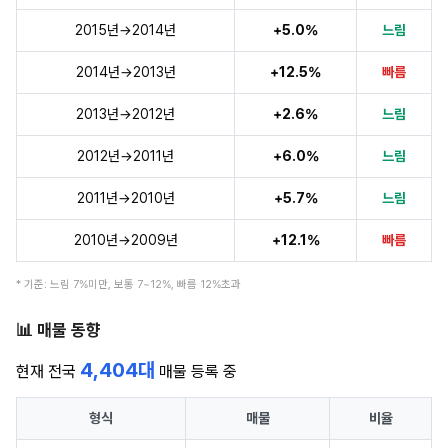
2015년→2014년
+5.0%
느림
2014년→2013년
+12.5%
빠름
2013년→2012년
+2.6%
느림
2012년→2011년
+6.0%
느림
2011년→2010년
+5.7%
느림
2010년→2009년
+12.1%
빠름
* 기준: 느림 7%미만, 보통 7~12%, 빠름 12%초과
📊 매물 동향
4,404대
현재 전국
매물 등록 중
형식
매물
비율