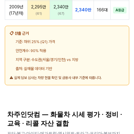
2009년
2,295만
2,340만
2,340만
166대
A등급
(17년차)
(61)
(67)
📋 산출 근거
기준: 하위 25% (Q1) 가격
안전계수: 90% 적용
지역 구분: 수도권(서울/경기/인천) vs 지방
출처: 실매물 데이터 기반
⚠️ 실제 담보 심사는 차량 현물 확인 및 금융사 내부 기준에 따릅니다.
차주인닷컴 — 화물차 시세 평가 · 정비 ·
교육 · 리콜 자산 결합
포터·봉고·마이티·메가트럭·엑시언트·트라고·프리마·볼보까지,