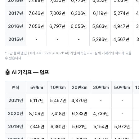
2018년
7,488만
7,035만
6,773만
6,352만
5,631만
4
2017년
7,646만
7,002만
6,306만
6,119만
5,274만
4
2016년
7,056만
6,797만
6,055만
5,863만
4,947만
3
2015년
-
-
-
5,286만
4,567만
3
* 3단 폴백 엔진 (호가→ML V26→iTruck AI) 기반 예측입니다. 실제 거래가와 차이가 있을
수 있습니다.
🤖 AI 가격표 — 덤프
연식
5만km
10만km
20만km
30만km
50만km
1
2021년
6,117만
5,467만
4,870만
-
-
2020년
8,109만
7,418만
6,233만
4,739만
-
2019년
7,345만
6,361만
5,621만
5,154만
5,972만