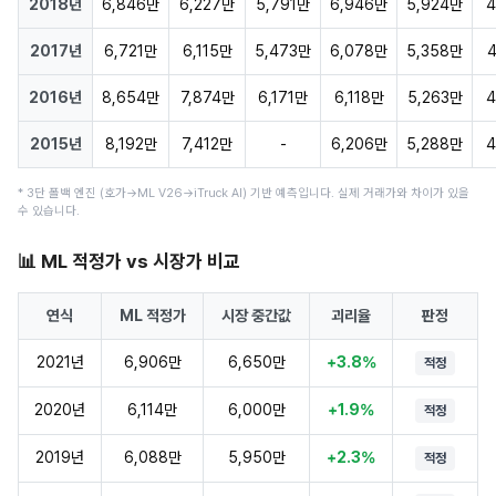
2018년
6,846만
6,227만
5,791만
6,946만
5,924만
4
2017년
6,721만
6,115만
5,473만
6,078만
5,358만
4
2016년
8,654만
7,874만
6,171만
6,118만
5,263만
4
2015년
8,192만
7,412만
-
6,206만
5,288만
4
* 3단 폴백 엔진 (호가→ML V26→iTruck AI) 기반 예측입니다. 실제 거래가와 차이가 있을
수 있습니다.
📊 ML 적정가 vs 시장가 비교
연식
ML 적정가
시장 중간값
괴리율
판정
2021년
6,906만
6,650만
+3.8%
적정
2020년
6,114만
6,000만
+1.9%
적정
2019년
6,088만
5,950만
+2.3%
적정