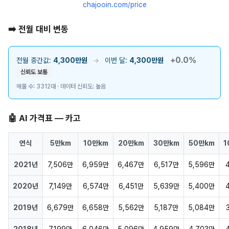
chajooin.com/price
➡️ 전월 대비 변동
+0.0%
전월 중간값:
4,300만원
이번 달:
4,300만원
→
신뢰도 보통
매물 수: 3312대 · 데이터 신뢰도: 높음
🤖 AI 가격표 — 카고
연식
5만km
10만km
20만km
30만km
50만km
1
2021년
7,506만
6,959만
6,467만
6,517만
5,596만
2020년
7,149만
6,574만
6,451만
5,639만
5,400만
2019년
6,679만
6,658만
5,562만
5,187만
5,084만
2018년
7,199만
6,046만
5,096만
4,959만
4,703만