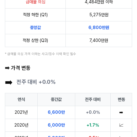
급매물 의심
4,484만원 이하
적정 하한 (Q1)
5,275만원
중앙값
6,800만원
적정 상한 (Q3)
7,400만원
* 급매물 의심 가격 이하는 사고/침수 이력 확인 필수
➡️ 가격 변동
➡️
전주 대비 +0.0%
연식
중간값
전주 대비
변동
2021년
6,600만
+0.0%
➡️
2020년
6,000만
+1.7%
📈