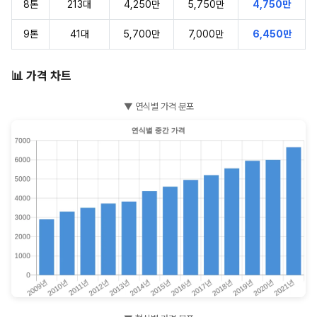
8톤
213대
4,250만
5,750만
4,750만
9톤
41대
5,700만
7,000만
6,450만
📊 가격 차트
▼ 연식별 가격 분포