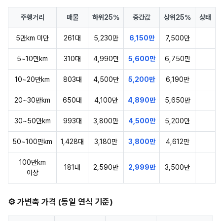
주행거리
매물
하위25%
중간값
상위25%
상태
5만km 미만
261대
5,230만
6,150만
7,500만
5~10만km
310대
4,990만
5,600만
6,750만
10~20만km
803대
4,500만
5,200만
6,190만
20~30만km
650대
4,100만
4,890만
5,650만
30~50만km
993대
3,800만
4,500만
5,200만
50~100만km
1,428대
3,180만
3,800만
4,612만
100만km
181대
2,590만
2,999만
3,500만
이상
⚙️ 가변축 가격 (동일 연식 기준)