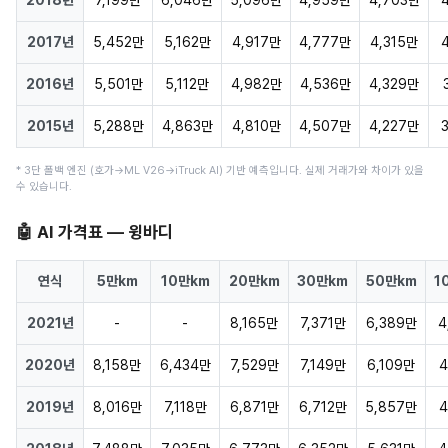
2017년
5,452만
5,162만
4,917만
4,777만
4,315만
2016년
5,501만
5,112만
4,982만
4,536만
4,329만
2015년
5,288만
4,863만
4,810만
4,507만
4,227만
* 3단 폴백 엔진 (호가→ML V26→iTruck AI) 기반 예측입니다. 실제 거래가와 차이가 있을
수 있습니다.
🤖 AI 가격표 — 윙바디
연식
5만km
10만km
20만km
30만km
50만km
1
2021년
-
-
8,165만
7,371만
6,389만
4
2020년
8,158만
6,434만
7,529만
7,149만
6,109만
4
2019년
8,016만
7,118만
6,871만
6,712만
5,857만
4