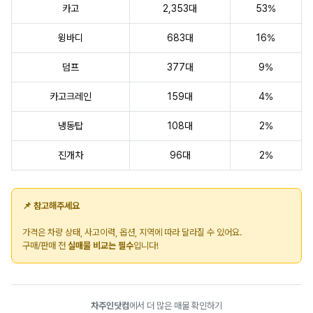
카고
2,353대
53%
윙바디
683대
16%
덤프
377대
9%
카고크레인
159대
4%
냉동탑
108대
2%
진개차
96대
2%
📌 참고해주세요
가격은 차량 상태, 사고이력, 옵션, 지역에 따라 달라질 수 있어요.
구매/판매 전
실매물 비교는 필수
입니다!
차주인닷컴
에서 더 많은 매물 확인하기