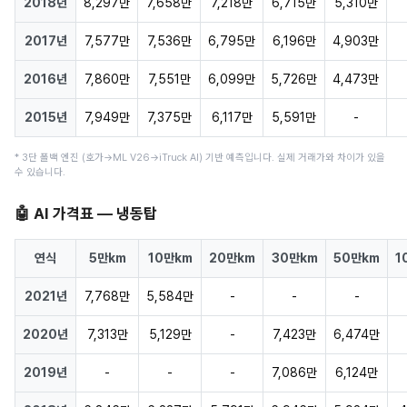
2018년
8,297만
7,658만
7,218만
6,715만
5,310만
2017년
7,577만
7,536만
6,795만
6,196만
4,903만
2016년
7,860만
7,551만
6,099만
5,726만
4,473만
2015년
7,949만
7,375만
6,117만
5,591만
-
* 3단 폴백 엔진 (호가→ML V26→iTruck AI) 기반 예측입니다. 실제 거래가와 차이가 있을
수 있습니다.
🤖 AI 가격표 — 냉동탑
연식
5만km
10만km
20만km
30만km
50만km
1
2021년
7,768만
5,584만
-
-
-
2020년
7,313만
5,129만
-
7,423만
6,474만
2019년
-
-
-
7,086만
6,124만