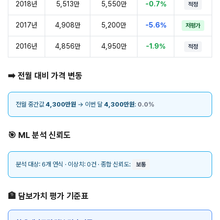
2018년
5,513만
5,550만
-0.7%
적정
2017년
4,908만
5,200만
-5.6%
저평가
2016년
4,856만
4,950만
-1.9%
적정
➡️ 전월 대비 가격 변동
전월 중간값
4,300만원
→ 이번 달
4,300만원
:
0.0%
🎯 ML 분석 신뢰도
분석 대상: 6개 연식 · 이상치: 0건 · 종합 신뢰도:
보통
🏦 담보가치 평가 기준표