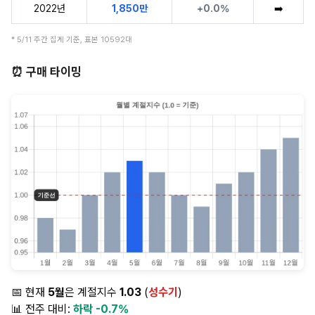
2022년
1,850만
+0.0%
➡️
* 5/11 주간 집계 기준, 표본 10592대
⏰ 구매 타이밍
📅 현재
5월
은 계절지수
1.03
(
성수기
)
📊 전주 대비:
하락 -0.7%