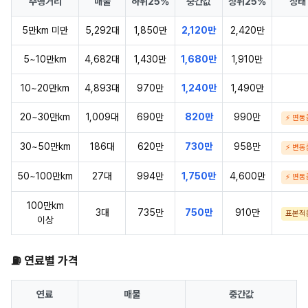
주행거리
매물
하위25%
중간값
상위25%
상태
5만km 미만
5,292대
1,850만
2,120만
2,420만
5~10만km
4,682대
1,430만
1,680만
1,910만
10~20만km
4,893대
970만
1,240만
1,490만
20~30만km
1,009대
690만
820만
990만
⚡ 변동
30~50만km
186대
620만
730만
958만
⚡ 변동
50~100만km
27대
994만
1,750만
4,600만
⚡ 변동
100만km
3대
735만
750만
910만
표본적
이상
⛽ 연료별 가격
연료
매물
중간값