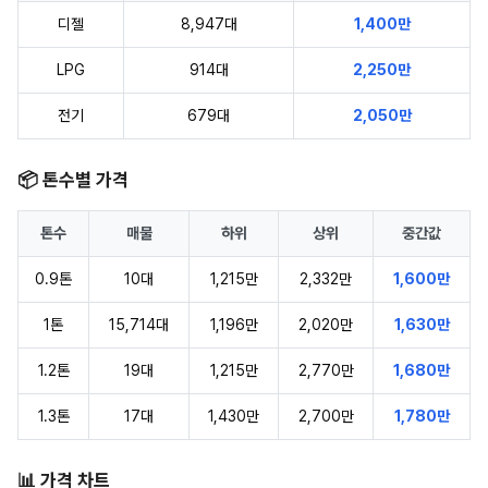
디젤
8,947대
1,400만
LPG
914대
2,250만
전기
679대
2,050만
📦 톤수별 가격
톤수
매물
하위
상위
중간값
0.9톤
10대
1,215만
2,332만
1,600만
1톤
15,714대
1,196만
2,020만
1,630만
1.2톤
19대
1,215만
2,770만
1,680만
1.3톤
17대
1,430만
2,700만
1,780만
📊 가격 차트