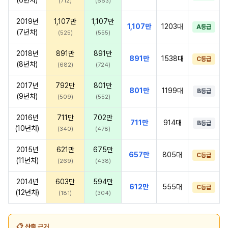
(712)
(663)
2019년
1,107만
1,107만
1,107만
1203대
A등급
(7년차)
(525)
(555)
2018년
891만
891만
891만
1538대
C등급
(8년차)
(682)
(724)
2017년
792만
801만
801만
1199대
B등급
(9년차)
(509)
(552)
2016년
711만
702만
711만
914대
B등급
(10년차)
(340)
(478)
2015년
621만
675만
657만
805대
C등급
(11년차)
(269)
(438)
2014년
603만
594만
612만
555대
C등급
(12년차)
(181)
(304)
📋 산출 근거