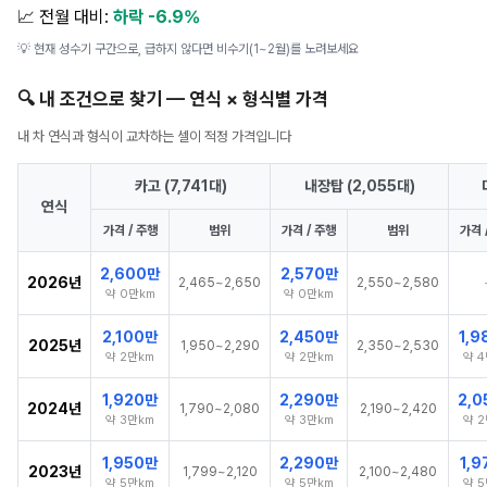
📈 전월 대비:
하락 -6.9%
💡 현재 성수기 구간으로, 급하지 않다면 비수기(1~2월)를 노려보세요
🔍 내 조건으로 찾기 — 연식 × 형식별 가격
내 차 연식과 형식이 교차하는 셀이 적정 가격입니다
카고 (7,741대)
내장탑 (2,055대)
연식
가격 / 주행
범위
가격 / 주행
범위
가격 
2,600만
2,570만
2026년
2,465~2,650
2,550~2,580
약 0만km
약 0만km
2,100만
2,450만
1,9
2025년
1,950~2,290
2,350~2,530
약 2만km
약 2만km
약 4
1,920만
2,290만
2,0
2024년
1,790~2,080
2,190~2,420
약 3만km
약 3만km
약 2
1,950만
2,290만
1,9
2023년
1,799~2,120
2,100~2,480
약 5만km
약 5만km
약 5