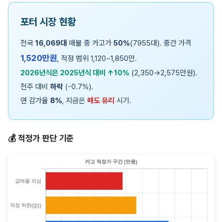
포터 시장 현황
전국
16,069대
매물 중 카고가
50%
(7955대). 중간 가격
1,520만원
, 적정 범위 1,120~1,850만.
2026년식은 2025년식 대비 ↑10%
(2,350→2,575만원).
전주 대비
하락
(-0.7%).
연 감가율
8%
, 지금은
매도 유리
시기.
💰 적정가 판단 기준