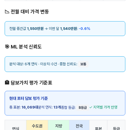
📉 전월 대비 가격 변동
전월 중간값
1,550만원
→ 이번 달
1,540만원
:
-0.6%
🎯 ML 분석 신뢰도
분석 대상: 6개 연식 · 이상치: 0건 · 종합 신뢰도:
보통
🏦 담보가치 평가 기준표
현대 포터 담보 평가 기준
총 표본:
16,069대
분석 연식:
13개
✓ 지역별 가격 반영
종합 등급:
B등급
수도권
지방
전국
연식
표본
등급