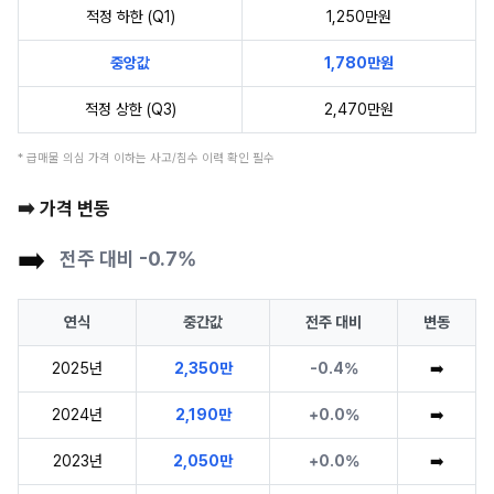
적정 하한 (Q1)
1,250만원
중앙값
1,780만원
적정 상한 (Q3)
2,470만원
* 급매물 의심 가격 이하는 사고/침수 이력 확인 필수
➡️ 가격 변동
➡️
전주 대비 -0.7%
연식
중간값
전주 대비
변동
2025년
2,350만
-0.4%
➡️
2024년
2,190만
+0.0%
➡️
2023년
2,050만
+0.0%
➡️