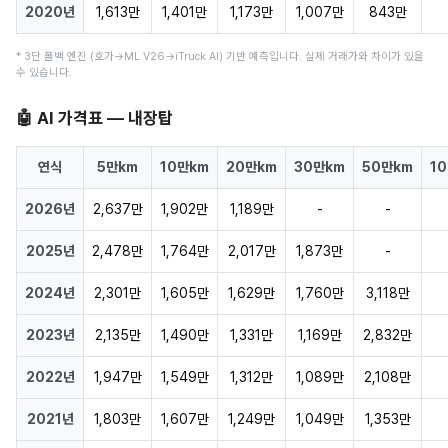
2020년
1,613만
1,401만
1,173만
1,007만
843만
* 3단 폴백 엔진 (호가→ML V26→iTruck AI) 기반 예측입니다. 실제 거래가와 차이가 있을
수 있습니다.
🤖 AI 가격표 — 내장탑
연식
5만km
10만km
20만km
30만km
50만km
1
2026년
2,637만
1,902만
1,189만
-
-
2025년
2,478만
1,764만
2,017만
1,873만
-
2024년
2,301만
1,605만
1,629만
1,760만
3,118만
2023년
2,135만
1,490만
1,331만
1,169만
2,832만
2022년
1,947만
1,549만
1,312만
1,089만
2,108만
2021년
1,803만
1,607만
1,249만
1,049만
1,353만