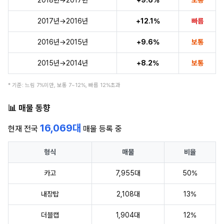
2017년→2016년
+12.1%
빠름
2016년→2015년
+9.6%
보통
2015년→2014년
+8.2%
보통
* 기준: 느림 7%미만, 보통 7~12%, 빠름 12%초과
📊 매물 동향
16,069대
현재 전국
매물 등록 중
형식
매물
비율
카고
7,955대
50%
내장탑
2,108대
13%
더블캡
1,904대
12%