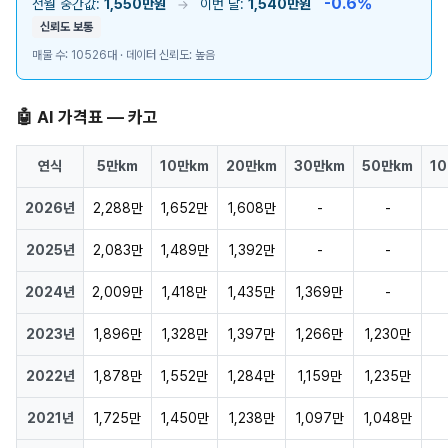
-0.6%
전월 중간값:
1,550만원
이번 달:
1,540만원
→
신뢰도 보통
매물 수: 10526대 · 데이터 신뢰도: 높음
🤖 AI 가격표 — 카고
연식
5만km
10만km
20만km
30만km
50만km
1
2026년
2,288만
1,652만
1,608만
-
-
2025년
2,083만
1,489만
1,392만
-
-
2024년
2,009만
1,418만
1,435만
1,369만
-
2023년
1,896만
1,328만
1,397만
1,266만
1,230만
2022년
1,878만
1,552만
1,284만
1,159만
1,235만
2021년
1,725만
1,450만
1,238만
1,097만
1,048만