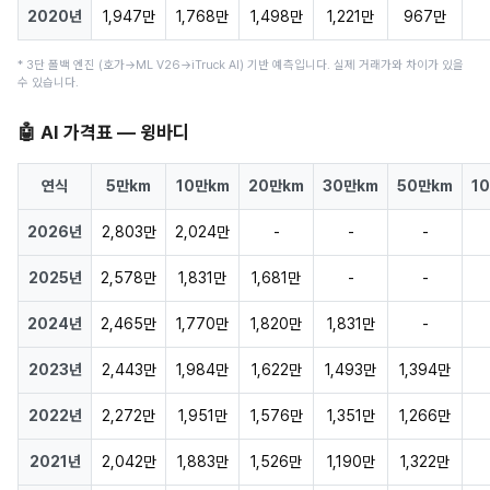
2020년
1,947만
1,768만
1,498만
1,221만
967만
* 3단 폴백 엔진 (호가→ML V26→iTruck AI) 기반 예측입니다. 실제 거래가와 차이가 있을
수 있습니다.
🤖 AI 가격표 — 윙바디
연식
5만km
10만km
20만km
30만km
50만km
1
2026년
2,803만
2,024만
-
-
-
2025년
2,578만
1,831만
1,681만
-
-
2024년
2,465만
1,770만
1,820만
1,831만
-
2023년
2,443만
1,984만
1,622만
1,493만
1,394만
2022년
2,272만
1,951만
1,576만
1,351만
1,266만
2021년
2,042만
1,883만
1,526만
1,190만
1,322만