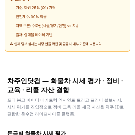
기준: 하위 25% (Q1) 가격
안전계수: 90% 적용
지역 구분: 수도권(서울/경기/인천) vs 지방
출처: 실매물 데이터 기반
⚠️ 실제 담보 심사는 차량 현물 확인 및 금융사 내부 기준에 따릅니다.
차주인닷컴 — 화물차 시세 평가 · 정비 ·
교육 · 리콜 자산 결합
포터·봉고·마이티·메가트럭·엑시언트·트라고·프리마·볼보까지,
시세 평가를 진입점으로 정비·교육·리콜·세금 자산을 차주 ID로
결합한 운수업 라이프사이클 플랫폼.
톤급별 화물차 시세 평가