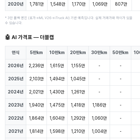
2020년
1,781만
1,548만
1,170만
1,069만
807만
* 3단 폴백 엔진 (호가→ML V26→iTruck AI) 기반 예측입니다. 실제 거래가와 차이가 있을
수 있습니다.
🤖 AI 가격표 — 더블캡
연식
5만km
10만km
20만km
30만km
50만km
10
2026년
2,236만
1,615만
1,155만
-
-
2025년
2,103만
1,494만
1,045만
-
-
2024년
2,021만
1,430만
1,261만
-
-
2023년
1,940만
1,475만
1,418만
1,186만
-
2022년
1,864만
1,604만
1,292만
1,060만
-
2021년
1,814만
1,598만
1,210만
1,004만
-