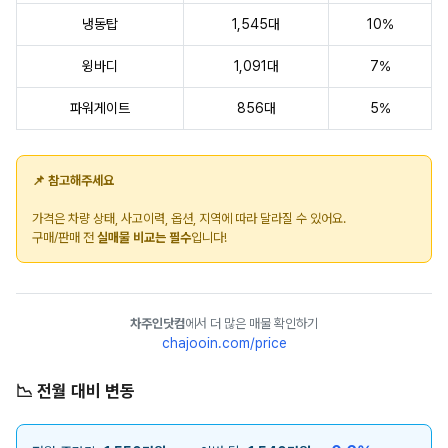
냉동탑
1,545대
10%
윙바디
1,091대
7%
파워게이트
856대
5%
📌 참고해주세요
가격은 차량 상태, 사고이력, 옵션, 지역에 따라 달라질 수 있어요.
구매/판매 전
실매물 비교는 필수
입니다!
차주인닷컴
에서 더 많은 매물 확인하기
chajooin.com/price
📉 전월 대비 변동