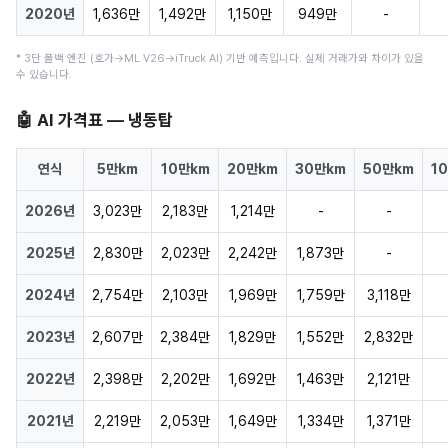
2020년
1,636만
1,492만
1,150만
949만
-
* 3단 폴백 엔진 (호가→ML V26→iTruck AI) 기반 예측입니다. 실제 거래가와 차이가 있을
수 있습니다.
🤖 AI 가격표 — 냉동탑
연식
5만km
10만km
20만km
30만km
50만km
1
2026년
3,023만
2,183만
1,214만
-
-
2025년
2,830만
2,023만
2,242만
1,873만
-
2024년
2,754만
2,103만
1,969만
1,759만
3,118만
2023년
2,607만
2,384만
1,829만
1,552만
2,832만
2022년
2,398만
2,202만
1,692만
1,463만
2,121만
2021년
2,219만
2,053만
1,649만
1,334만
1,371만