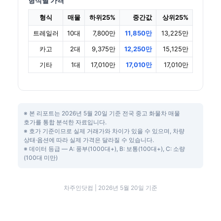
형식별 가격
형식
매물
하위25%
중간값
상위25%
트레일러
10대
7,800만
11,850만
13,225만
카고
2대
9,375만
12,250만
15,125만
기타
1대
17,010만
17,010만
17,010만
※ 본 리포트는 2026년 5월 20일 기준 전국 중고 화물차 매물
호가를 통합 분석한 자료입니다.
※ 호가 기준이므로 실제 거래가와 차이가 있을 수 있으며, 차량
상태·옵션에 따라 실제 가격은 달라질 수 있습니다.
※ 데이터 등급 — A: 풍부(1000대+), B: 보통(100대+), C: 소량
(100대 미만)
차주인닷컴 | 2026년 5월 20일 기준