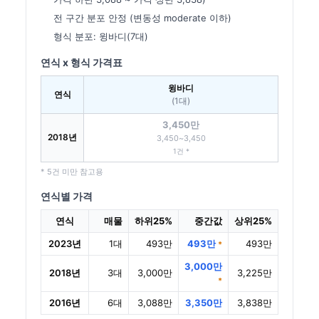
전 구간 분포 안정 (변동성 moderate 이하)
형식 분포: 윙바디(7대)
연식 x 형식 가격표
윙바디
연식
(1대)
3,450만
2018년
3,450~3,450
1건 *
* 5건 미만 참고용
연식별 가격
연식
매물
하위25%
중간값
상위25%
2023년
1대
493만
493만
493만
*
3,000만
2018년
3대
3,000만
3,225만
*
2016년
6대
3,088만
3,350만
3,838만