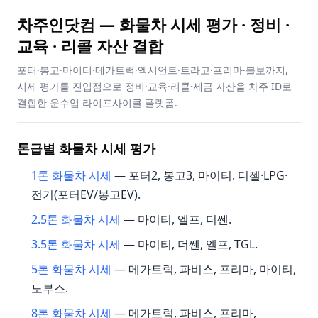
차주인닷컴 — 화물차 시세 평가 · 정비 ·
교육 · 리콜 자산 결합
포터·봉고·마이티·메가트럭·엑시언트·트라고·프리마·볼보까지,
시세 평가를 진입점으로 정비·교육·리콜·세금 자산을 차주 ID로
결합한 운수업 라이프사이클 플랫폼.
톤급별 화물차 시세 평가
1톤 화물차 시세
— 포터2, 봉고3, 마이티. 디젤·LPG·
전기(포터EV/봉고EV).
2.5톤 화물차 시세
— 마이티, 엘프, 더쎈.
3.5톤 화물차 시세
— 마이티, 더쎈, 엘프, TGL.
5톤 화물차 시세
— 메가트럭, 파비스, 프리마, 마이티,
노부스.
8톤 화물차 시세
— 메가트럭, 파비스, 프리마,