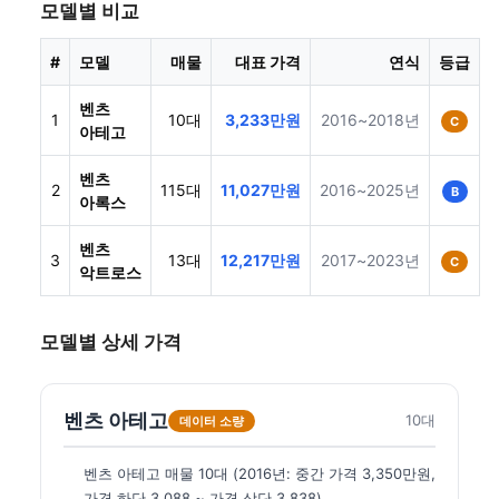
모델별 비교
#
모델
매물
대표 가격
연식
등급
벤츠
1
10대
3,233만원
2016~2018년
C
아테고
벤츠
2
115대
11,027만원
2016~2025년
B
아록스
벤츠
3
13대
12,217만원
2017~2023년
C
악트로스
모델별 상세 가격
벤츠 아테고
10대
데이터 소량
벤츠 아테고 매물 10대 (2016년: 중간 가격 3,350만원,
가격 하단 3,088 ~ 가격 상단 3,838)