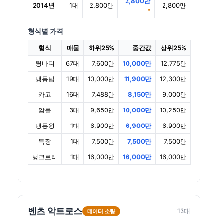
2,800만
2014년
1대
2,800만
2,800만
*
형식별 가격
형식
매물
하위25%
중간값
상위25%
윙바디
67대
7,600만
10,000만
12,775만
냉동탑
19대
10,000만
11,900만
12,300만
카고
16대
7,488만
8,150만
9,000만
암롤
3대
9,650만
10,000만
10,250만
냉동윙
1대
6,900만
6,900만
6,900만
특장
1대
7,500만
7,500만
7,500만
탱크로리
1대
16,000만
16,000만
16,000만
벤츠 악트로스
13대
데이터 소량