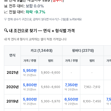
📅 현재
5월
은 계절지수
1.03
(
성수기
)
📊 전주 대비:
보합 0.0%
📈 전월 대비:
하락 -9.7%
💡 현재 성수기 구간으로, 급하지 않다면 비수기(1~2월)를 노려보세요
🔍 내 조건으로 찾기 — 연식 × 형식별 가격
내 차 연식과 형식이 교차하는 셀이 적정 가격입니다
카고 (1,344대)
윙바디 (237대)
연식
가격 / 주행
범위
가격 / 주행
범위
가격
5,950만
2021년
-
-
5,800~6,600
약 25만km
5,800만
7,350만
2020년
5,650~6,600
7,162~7,612
약 25만km
약 26만km
5,800만
6,500만
7,
2019년
5,300~5,970
6,100~7,450
약 25만km
약 29만km
약 