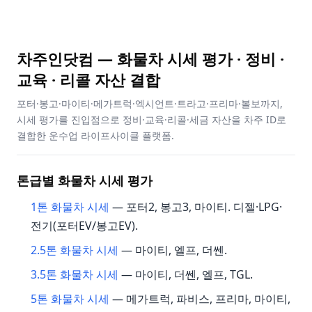
차주인닷컴 — 화물차 시세 평가 · 정비 ·
교육 · 리콜 자산 결합
포터·봉고·마이티·메가트럭·엑시언트·트라고·프리마·볼보까지,
시세 평가를 진입점으로 정비·교육·리콜·세금 자산을 차주 ID로
결합한 운수업 라이프사이클 플랫폼.
톤급별 화물차 시세 평가
1톤 화물차 시세
— 포터2, 봉고3, 마이티. 디젤·LPG·
전기(포터EV/봉고EV).
2.5톤 화물차 시세
— 마이티, 엘프, 더쎈.
3.5톤 화물차 시세
— 마이티, 더쎈, 엘프, TGL.
5톤 화물차 시세
— 메가트럭, 파비스, 프리마, 마이티,