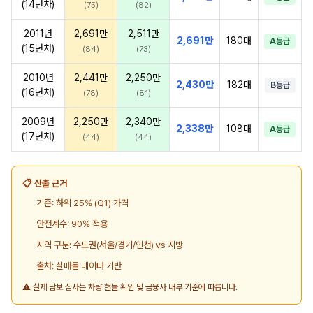
(14년차)
(75)
(82)
2011년
2,691만
2,511만
2,691만
180대
A등급
(15년차)
(84)
(73)
2010년
2,441만
2,250만
2,430만
182대
B등급
(16년차)
(78)
(81)
2009년
2,250만
2,340만
2,338만
108대
A등급
(17년차)
(44)
(44)
📋 산출 근거
기준: 하위 25% (Q1) 가격
안전계수: 90% 적용
지역 구분: 수도권(서울/경기/인천) vs 지방
출처: 실매물 데이터 기반
⚠️ 실제 담보 심사는 차량 현물 확인 및 금융사 내부 기준에 따릅니다.