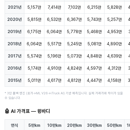
2021년
5,157만
7,414만
7,102만
6,215만
5,828만
2020년
5,815만
6,532만
6,367만
5,743만
5,257만
2019년
6,175만
6,064만
5,778만
5,468만
4,953만
2018년
6,064만
5,517만
5,245만
5,081만
4,890만
2017년
5,574만
5,196만
5,073만
4,848만
4,639만
2016년
5,174만
4,910만
4,824만
4,597만
4,312만
2015년
5,011만
4,617만
4,812만
4,447만
4,158만
* 3단 폴백 엔진 (호가→ML V26→iTruck AI) 기반 예측입니다. 실제 거래가와 차이가 있을
수 있습니다.
🤖 AI 가격표 — 윙바디
연식
5만km
10만km
20만km
30만km
50만km
1