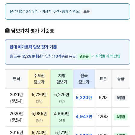
분석 대상: 6개 연식 · 이상치: 0건 · 종합 신뢰도:
보통
🏦 담보가치 평가 기준표
현대 메가트럭 담보 평가 기준
총 표본:
2,288대
분석 연식:
13개
✓ 지역별 가격 반영
종합 등급:
A등급
수도권
지방
전국
연식
표본
등급
담보가
담보가
담보가
2021년
5,220만
5,220만
5,220만
62대
B등급
(5년차)
(25)
(17)
2020년
5,085만
4,860만
4,947만
120대
A등급
(6년차)
(54)
(41)
2019년
5,243만
5,171만