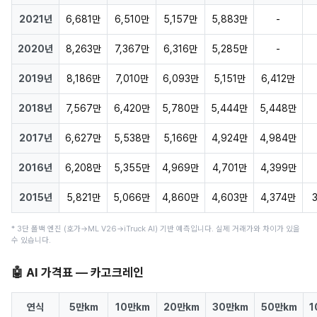
2021년
6,681만
6,510만
5,157만
5,883만
-
2020년
8,263만
7,367만
6,316만
5,285만
-
2019년
8,186만
7,010만
6,093만
5,151만
6,412만
2018년
7,567만
6,420만
5,780만
5,444만
5,448만
2017년
6,627만
5,538만
5,166만
4,924만
4,984만
2016년
6,208만
5,355만
4,969만
4,701만
4,399만
2015년
5,821만
5,066만
4,860만
4,603만
4,374만
* 3단 폴백 엔진 (호가→ML V26→iTruck AI) 기반 예측입니다. 실제 거래가와 차이가 있을
수 있습니다.
🤖 AI 가격표 — 카고크레인
연식
5만km
10만km
20만km
30만km
50만km
1