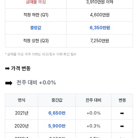
급매물 의심
3,910만원 이하
적정 하한 (Q1)
4,600만원
중앙값
6,350만원
적정 상한 (Q3)
7,250만원
* 급매물 의심 가격 이하는 사고/침수 이력 확인 필수
➡️ 가격 변동
➡️
전주 대비 +0.0%
연식
중간값
전주 대비
변동
2021년
6,650만
+0.0%
➡️
2020년
5,900만
+0.3%
➡️