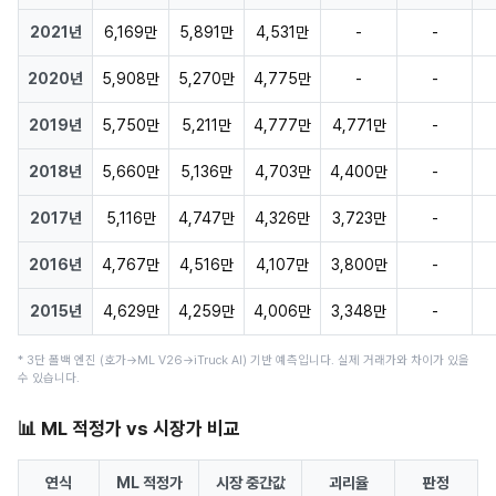
2021년
6,169만
5,891만
4,531만
-
-
2020년
5,908만
5,270만
4,775만
-
-
2019년
5,750만
5,211만
4,777만
4,771만
-
2018년
5,660만
5,136만
4,703만
4,400만
-
2017년
5,116만
4,747만
4,326만
3,723만
-
2016년
4,767만
4,516만
4,107만
3,800만
-
2015년
4,629만
4,259만
4,006만
3,348만
-
* 3단 폴백 엔진 (호가→ML V26→iTruck AI) 기반 예측입니다. 실제 거래가와 차이가 있을
수 있습니다.
📊 ML 적정가 vs 시장가 비교
연식
ML 적정가
시장 중간값
괴리율
판정