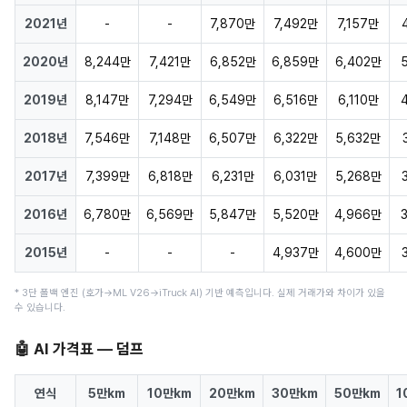
2021년
-
-
7,870만
7,492만
7,157만
2020년
8,244만
7,421만
6,852만
6,859만
6,402만
2019년
8,147만
7,294만
6,549만
6,516만
6,110만
2018년
7,546만
7,148만
6,507만
6,322만
5,632만
2017년
7,399만
6,818만
6,231만
6,031만
5,268만
2016년
6,780만
6,569만
5,847만
5,520만
4,966만
2015년
-
-
-
4,937만
4,600만
* 3단 폴백 엔진 (호가→ML V26→iTruck AI) 기반 예측입니다. 실제 거래가와 차이가 있을
수 있습니다.
🤖 AI 가격표 — 덤프
연식
5만km
10만km
20만km
30만km
50만km
1