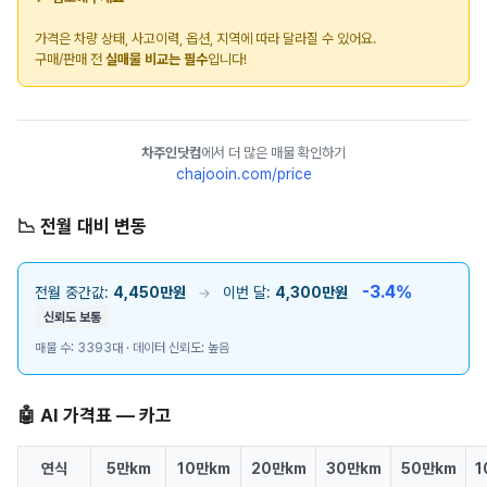
가격은 차량 상태, 사고이력, 옵션, 지역에 따라 달라질 수 있어요.
구매/판매 전
실매물 비교는 필수
입니다!
차주인닷컴
에서 더 많은 매물 확인하기
chajooin.com/price
📉 전월 대비 변동
-3.4%
전월 중간값:
4,450만원
이번 달:
4,300만원
→
신뢰도 보통
매물 수: 3393대 · 데이터 신뢰도: 높음
🤖 AI 가격표 — 카고
연식
5만km
10만km
20만km
30만km
50만km
1