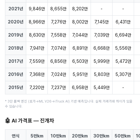
2021년
9,846만
8,655만
8,202만
-
-
2020년
8,966만
7,276만
8,002만
7,145만
6,431만
2019년
8,630만
7,558만
7,044만
7,039만
6,694만
2018년
7,941만
7,074만
6,891만
6,668만
5,556만
2017년
7,559만
6,856만
6,503만
5,999만
5,472만
2016년
7,368만
7,024만
5,951만
5,803만
5,307만
2015년
7,220만
7,237만
6,958만
5,449만
-
* 3단 폴백 엔진 (호가→ML V26→iTruck AI) 기반 예측입니다. 실제 거래가와 차이가 있을
수 있습니다.
🤖 AI 가격표 — 진개차
연식
5만km
10만km
20만km
30만km
50만km
1