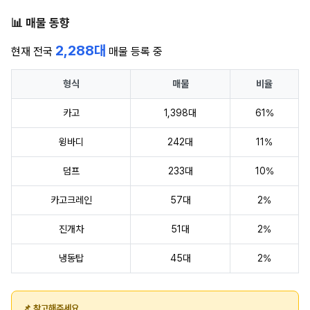
📊 매물 동향
2,288대
현재 전국
매물 등록 중
형식
매물
비율
카고
1,398대
61%
윙바디
242대
11%
덤프
233대
10%
카고크레인
57대
2%
진개차
51대
2%
냉동탑
45대
2%
📌 참고해주세요