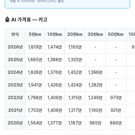
매물 수: 6468대 · 데이터 신뢰도: 높음
🤖 AI 가격표 — 카고
연식
5만km
10만km
20만km
30만km
50만km
10
2026년
1,819만
1,474만
1,165만
-
-
9
2025년
1,885만
1,388만
1,320만
-
-
2024년
1,828만
1,376만
1,452만
1,396만
-
2023년
1,941만
1,426만
1,424만
1,282만
-
2022년
1,788만
1,406만
1,315만
1,249만
973만
2021년
1,703만
1,406만
1,217만
1,190만
921만
2020년
1,564만
1,377만
1,187만
985만
886만