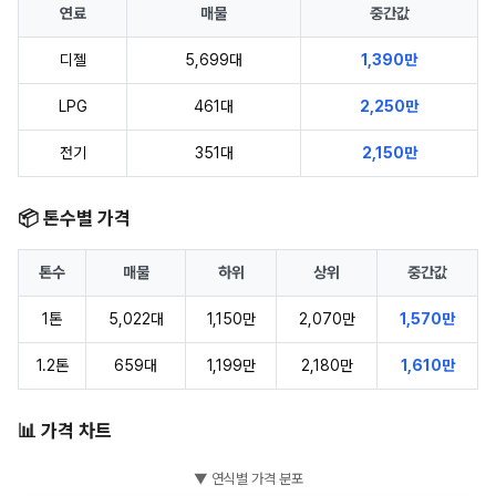
연료
매물
중간값
디젤
5,699대
1,390만
LPG
461대
2,250만
전기
351대
2,150만
📦 톤수별 가격
톤수
매물
하위
상위
중간값
1톤
5,022대
1,150만
2,070만
1,570만
1.2톤
659대
1,199만
2,180만
1,610만
📊 가격 차트
▼ 연식별 가격 분포