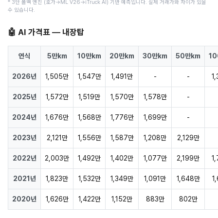
* 3단 폴백 엔진 (호가→ML V26→iTruck AI) 기반 예측입니다. 실제 거래가와 차이가 있을
수 있습니다.
🤖 AI 가격표 — 내장탑
연식
5만km
10만km
20만km
30만km
50만km
1
2026년
1,505만
1,547만
1,491만
-
-
1
2025년
1,572만
1,519만
1,570만
1,578만
-
2024년
1,676만
1,568만
1,776만
1,699만
-
2023년
2,121만
1,556만
1,587만
1,208만
2,129만
2022년
2,003만
1,492만
1,402만
1,077만
2,199만
1
2021년
1,823만
1,532만
1,349만
1,091만
1,648만
1
2020년
1,626만
1,422만
1,152만
883만
802만