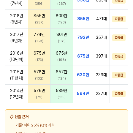
C등급
(7년차)
(356)
(267)
2018년
855만
809만
855만
471대
C등급
(8년차)
(237)
(193)
2017년
774만
801만
792만
357대
C등급
(9년차)
(158)
(161)
2016년
675만
675만
675만
397대
C등급
(10년차)
(173)
(196)
2015년
578만
657만
630만
239대
C등급
(11년차)
(102)
(124)
2014년
576만
589만
594만
237대
C등급
(12년차)
(79)
(135)
📋 산출 근거
기준: 하위 25% (Q1) 가격