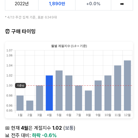
2022년
1,890만
+0.0%
➡️
* 4/13 주간 집계 기준, 표본 6349대
⏰ 구매 타이밍
📅 현재
4월
은 계절지수
1.02
(
보통
)
📊 전주 대비:
하락 -0.6%