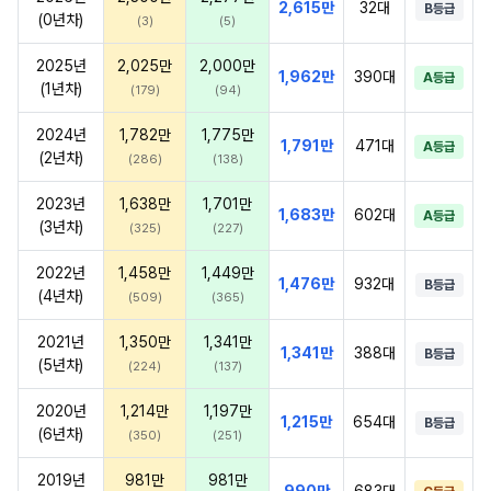
2,615만
32대
B등급
(0년차)
(3)
(5)
2025년
2,025만
2,000만
1,962만
390대
A등급
(1년차)
(179)
(94)
2024년
1,782만
1,775만
1,791만
471대
A등급
(2년차)
(286)
(138)
2023년
1,638만
1,701만
1,683만
602대
A등급
(3년차)
(325)
(227)
2022년
1,458만
1,449만
1,476만
932대
B등급
(4년차)
(509)
(365)
2021년
1,350만
1,341만
1,341만
388대
B등급
(5년차)
(224)
(137)
2020년
1,214만
1,197만
1,215만
654대
B등급
(6년차)
(350)
(251)
2019년
981만
981만
990만
683대