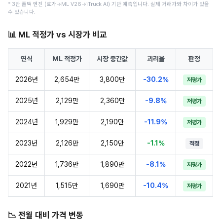
* 3단 폴백 엔진 (호가→ML V26→iTruck AI) 기반 예측입니다. 실제 거래가와 차이가 있을
수 있습니다.
📊 ML 적정가 vs 시장가 비교
연식
ML 적정가
시장 중간값
괴리율
판정
2026년
2,654만
3,800만
-30.2%
저평가
2025년
2,129만
2,360만
-9.8%
저평가
2024년
1,929만
2,190만
-11.9%
저평가
2023년
2,126만
2,150만
-1.1%
적정
2022년
1,736만
1,890만
-8.1%
저평가
2021년
1,515만
1,690만
-10.4%
저평가
📉 전월 대비 가격 변동