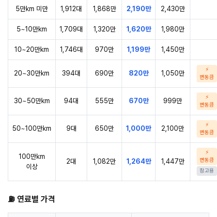
5만km 미만
1,912대
1,868만
2,190만
2,430만
5~10만km
1,709대
1,320만
1,620만
1,980만
10~20만km
1,746대
970만
1,199만
1,450만
⚡
20~30만km
394대
690만
820만
1,050만
변동큼
⚡
30~50만km
94대
555만
670만
999만
변동큼
⚡
50~100만km
9대
650만
1,000만
2,100만
변동큼
⚡
100만km
변동큼
2대
1,082만
1,264만
1,447만
이상
참고용
⛽ 연료별 가격