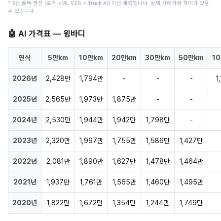
* 3단 폴백 엔진 (호가→ML V26→iTruck AI) 기반 예측입니다. 실제 거래가와 차이가 있을
수 있습니다.
🤖 AI 가격표 — 윙바디
연식
5만km
10만km
20만km
30만km
50만km
1
2026년
2,428만
1,794만
-
-
-
1
2025년
2,565만
1,973만
1,875만
-
-
2024년
2,530만
1,944만
1,942만
1,798만
-
2023년
2,320만
1,997만
1,755만
1,586만
1,427만
2022년
2,081만
1,890만
1,627만
1,478만
1,464만
2021년
1,937만
1,761만
1,565만
1,460만
1,495만
2020년
1,822만
1,672만
1,354만
1,244만
1,749만