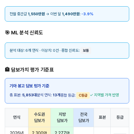
전월 중간값
1,550만원
→ 이번 달
1,490만원
:
-3.9%
🎯 ML 분석 신뢰도
분석 대상: 6개 연식 · 이상치: 0건 · 종합 신뢰도:
보통
🏦 담보가치 평가 기준표
기아 봉고 담보 평가 기준
총 표본:
5,853대
분석 연식:
13개
✓ 지역별 가격 반영
종합 등급:
C등급
수도권
지방
전국
연식
표본
등급
담보가
담보가
담보가
2026년
2,300만
2,277만