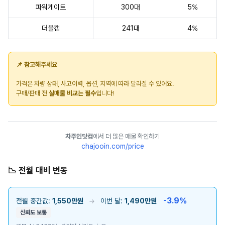
파워게이트
300대
5%
더블캡
241대
4%
📌 참고해주세요
가격은 차량 상태, 사고이력, 옵션, 지역에 따라 달라질 수 있어요.
구매/판매 전
실매물 비교는 필수
입니다!
차주인닷컴
에서 더 많은 매물 확인하기
chajooin.com/price
📉 전월 대비 변동
-3.9%
전월 중간값:
1,550만원
이번 달:
1,490만원
→
신뢰도 보통