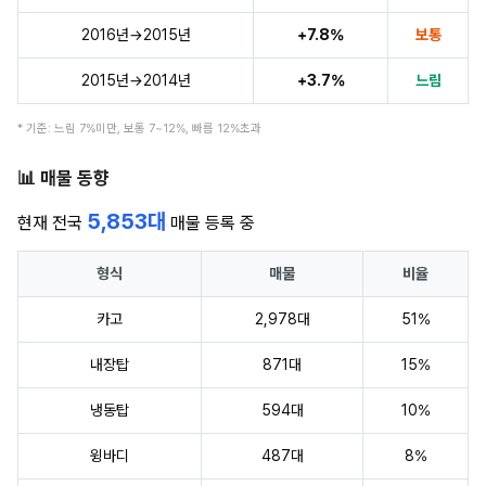
2016년→2015년
+7.8%
보통
2015년→2014년
+3.7%
느림
* 기준: 느림 7%미만, 보통 7~12%, 빠름 12%초과
📊 매물 동향
5,853대
현재 전국
매물 등록 중
형식
매물
비율
카고
2,978대
51%
내장탑
871대
15%
냉동탑
594대
10%
윙바디
487대
8%