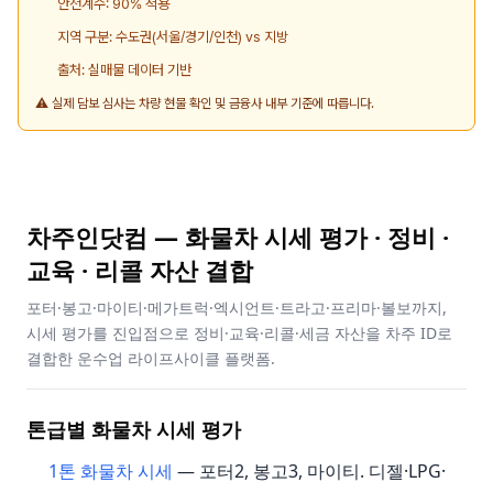
안전계수: 90% 적용
지역 구분: 수도권(서울/경기/인천) vs 지방
출처: 실매물 데이터 기반
⚠️ 실제 담보 심사는 차량 현물 확인 및 금융사 내부 기준에 따릅니다.
차주인닷컴 — 화물차 시세 평가 · 정비 ·
교육 · 리콜 자산 결합
포터·봉고·마이티·메가트럭·엑시언트·트라고·프리마·볼보까지,
시세 평가를 진입점으로 정비·교육·리콜·세금 자산을 차주 ID로
결합한 운수업 라이프사이클 플랫폼.
톤급별 화물차 시세 평가
1톤 화물차 시세
— 포터2, 봉고3, 마이티. 디젤·LPG·