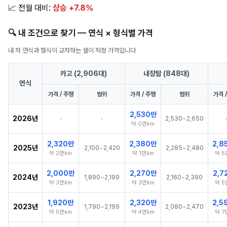
📈 전월 대비:
상승 +7.8%
🔍 내 조건으로 찾기 — 연식 × 형식별 가격
내 차 연식과 형식이 교차하는 셀이 적정 가격입니다
카고 (2,906대)
내장탑 (848대)
연식
가격 / 주행
범위
가격 / 주행
범위
가격 
2,530만
2026년
-
-
2,530~2,650
약 0만km
2,320만
2,380만
2,8
2025년
2,100~2,420
2,285~2,480
약 2만km
약 1만km
약 5
2,000만
2,270만
2,7
2024년
1,890~2,199
2,160~2,390
약 3만km
약 3만km
약 5
1,920만
2,320만
2,5
2023년
1,790~2,199
2,080~2,470
약 5만km
약 4만km
약 7