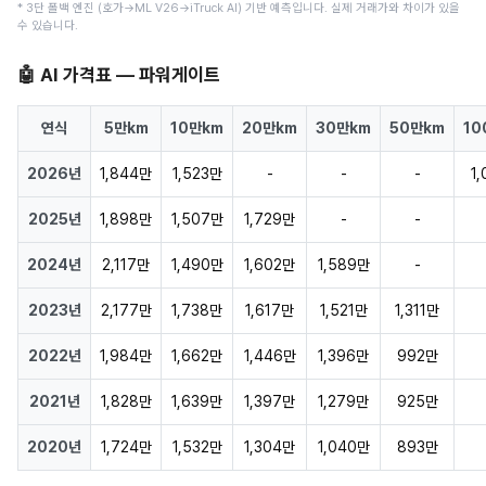
* 3단 폴백 엔진 (호가→ML V26→iTruck AI) 기반 예측입니다. 실제 거래가와 차이가 있을
수 있습니다.
🤖 AI 가격표 — 파워게이트
연식
5만km
10만km
20만km
30만km
50만km
10
2026년
1,844만
1,523만
-
-
-
1
2025년
1,898만
1,507만
1,729만
-
-
2024년
2,117만
1,490만
1,602만
1,589만
-
2023년
2,177만
1,738만
1,617만
1,521만
1,311만
2022년
1,984만
1,662만
1,446만
1,396만
992만
2021년
1,828만
1,639만
1,397만
1,279만
925만
2020년
1,724만
1,532만
1,304만
1,040만
893만