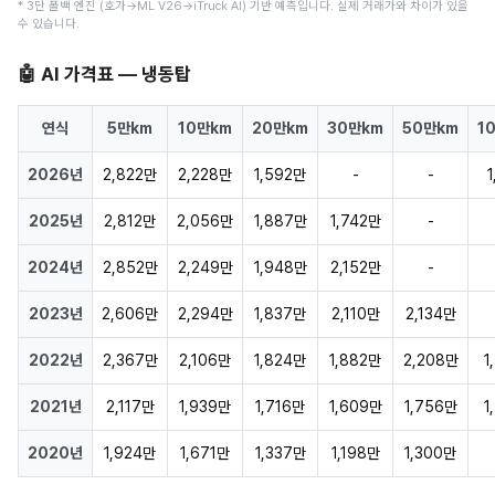
* 3단 폴백 엔진 (호가→ML V26→iTruck AI) 기반 예측입니다. 실제 거래가와 차이가 있을
수 있습니다.
🤖 AI 가격표 — 냉동탑
연식
5만km
10만km
20만km
30만km
50만km
1
2026년
2,822만
2,228만
1,592만
-
-
1
2025년
2,812만
2,056만
1,887만
1,742만
-
2024년
2,852만
2,249만
1,948만
2,152만
-
2023년
2,606만
2,294만
1,837만
2,110만
2,134만
2022년
2,367만
2,106만
1,824만
1,882만
2,208만
1
2021년
2,117만
1,939만
1,716만
1,609만
1,756만
1
2020년
1,924만
1,671만
1,337만
1,198만
1,300만