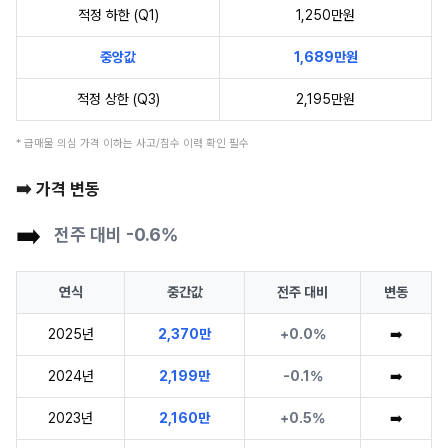
적정 하한 (Q1)
1,250만원
중앙값
1,689만원
적정 상한 (Q3)
2,195만원
* 급매물 의심 가격 이하는 사고/침수 이력 확인 필수
➡️ 가격 변동
➡️
전주 대비 -0.6%
연식
중간값
전주 대비
변동
2025년
2,370만
+0.0%
➡️
2024년
2,199만
-0.1%
➡️
2023년
2,160만
+0.5%
➡️