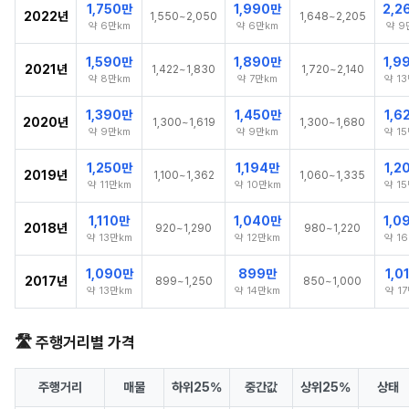
1,750만
1,990만
2,2
2022년
1,550~2,050
1,648~2,205
약 6만km
약 6만km
약 9
1,590만
1,890만
1,9
2021년
1,422~1,830
1,720~2,140
약 8만km
약 7만km
약 1
1,390만
1,450만
1,6
2020년
1,300~1,619
1,300~1,680
약 9만km
약 9만km
약 1
1,250만
1,194만
1,2
2019년
1,100~1,362
1,060~1,335
약 11만km
약 10만km
약 1
1,110만
1,040만
1,0
2018년
920~1,290
980~1,220
약 13만km
약 12만km
약 1
1,090만
899만
1,0
2017년
899~1,250
850~1,000
약 13만km
약 14만km
약 1
🛣️ 주행거리별 가격
주행거리
매물
하위25%
중간값
상위25%
상태