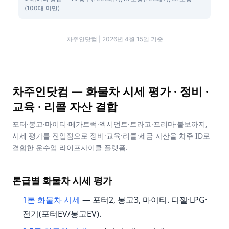
(100대 미만)
차주인닷컴 | 2026년 4월 15일 기준
차주인닷컴 — 화물차 시세 평가 · 정비 ·
교육 · 리콜 자산 결합
포터·봉고·마이티·메가트럭·엑시언트·트라고·프리마·볼보까지,
시세 평가를 진입점으로 정비·교육·리콜·세금 자산을 차주 ID로
결합한 운수업 라이프사이클 플랫폼.
톤급별 화물차 시세 평가
1톤 화물차 시세
— 포터2, 봉고3, 마이티. 디젤·LPG·
전기(포터EV/봉고EV).