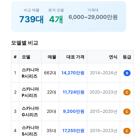
비교 매물
분석 모델
가격대
6,000~29,000만원
739대
4개
모델별 비교
#
모델
매물
대표 가격
연식
등급
스카니아
1
662대
14,270만원
2014~2024년
B
R시리즈
스카니아
2
22대
11,724만원
2020~2023년
C
P시리즈
스카니아
3
20대
9,200만원
2015~2020년
C
G시리즈
스카니아
4
35대
17,255만원
2019~2023년
C
S시리즈