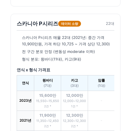
스카니아 P시리즈
22대
데이터 소량
스카니아 P시리즈 매물 22대 (2021년: 중간 가격
10,900만원, 가격 하단 10,725 ~ 가격 상단 12,300)
전 구간 분포 안정 (변동성 moderate 이하)
형식 분포: 윙바디(11대), 카고(9대)
연식 x 형식 가격표
윙바디
카고
암롤
연식
(7대)
(3대)
(1대)
15,600만
12,000만
2023년
-
15,550~15,650
12,000~12,000
2건 *
1건 *
11,900만
12,300만
2021년
-
11,350~12,450
12,300~12,300
2건 *
2건 *