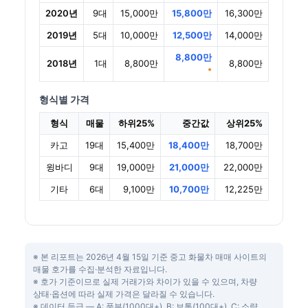
2020년
9대
15,000만
15,800만
16,300만
2019년
5대
10,000만
12,500만
14,000만
8,800만
2018년
1대
8,800만
8,800만
*
형식별 가격
형식
매물
하위25%
중간값
상위25%
카고
19대
15,400만
18,400만
18,700만
윙바디
9대
19,000만
21,000만
22,000만
기타
6대
9,100만
10,700만
12,225만
※ 본 리포트는 2026년 4월 15일 기준 중고 화물차 매매 사이트의
매물 호가를 수집·분석한 자료입니다.
※ 호가 기준이므로 실제 거래가와 차이가 있을 수 있으며, 차량
상태·옵션에 따라 실제 가격은 달라질 수 있습니다.
※ 데이터 등급 — A: 풍부(1000대+), B: 보통(100대+), C: 소량