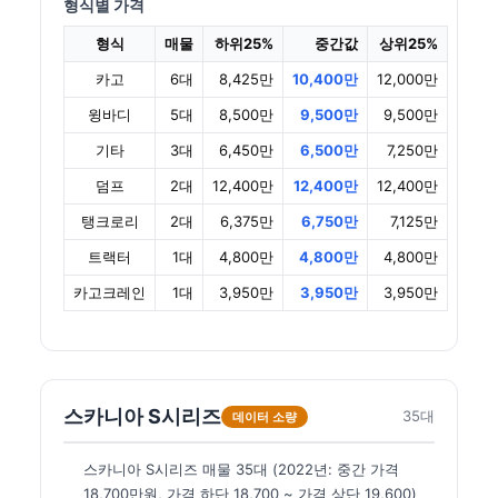
형식별 가격
형식
매물
하위25%
중간값
상위25%
카고
6대
8,425만
10,400만
12,000만
윙바디
5대
8,500만
9,500만
9,500만
기타
3대
6,450만
6,500만
7,250만
덤프
2대
12,400만
12,400만
12,400만
탱크로리
2대
6,375만
6,750만
7,125만
트랙터
1대
4,800만
4,800만
4,800만
카고크레인
1대
3,950만
3,950만
3,950만
스카니아 S시리즈
35대
데이터 소량
스카니아 S시리즈 매물 35대 (2022년: 중간 가격
18,700만원, 가격 하단 18,700 ~ 가격 상단 19,600)