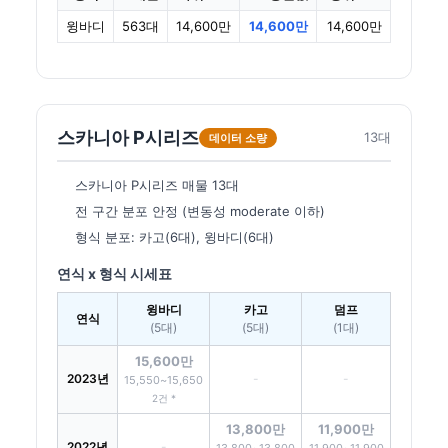
윙바디
563대
14,600만
14,600만
14,600만
스카니아 P시리즈
13대
데이터 소량
스카니아 P시리즈 매물 13대
전 구간 분포 안정 (변동성 moderate 이하)
형식 분포: 카고(6대), 윙바디(6대)
연식 x 형식 시세표
윙바디
카고
덤프
연식
(5대)
(5대)
(1대)
15,600만
2023년
-
-
15,550~15,650
2건 *
13,800만
11,900만
2022년
-