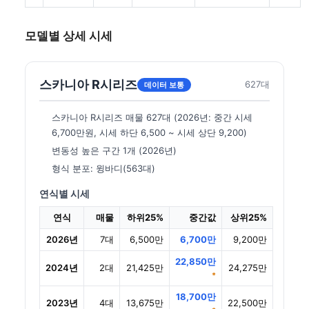
모델별 상세 시세
스카니아 R시리즈
627대
데이터 보통
스카니아 R시리즈 매물 627대 (2026년: 중간 시세
6,700만원, 시세 하단 6,500 ~ 시세 상단 9,200)
변동성 높은 구간 1개 (2026년)
형식 분포: 윙바디(563대)
연식별 시세
연식
매물
하위25%
중간값
상위25%
2026년
7대
6,500만
6,700만
9,200만
22,850만
2024년
2대
21,425만
24,275만
*
18,700만
2023년
4대
13,675만
22,500만