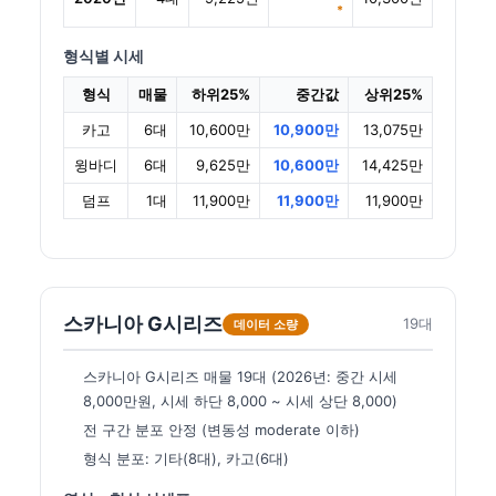
*
형식별 시세
형식
매물
하위25%
중간값
상위25%
카고
6대
10,600만
10,900만
13,075만
윙바디
6대
9,625만
10,600만
14,425만
덤프
1대
11,900만
11,900만
11,900만
스카니아 G시리즈
19대
데이터 소량
스카니아 G시리즈 매물 19대 (2026년: 중간 시세
8,000만원, 시세 하단 8,000 ~ 시세 상단 8,000)
전 구간 분포 안정 (변동성 moderate 이하)
형식 분포: 기타(8대), 카고(6대)