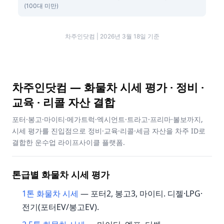
(100대 미만)
차주인닷컴 | 2026년 3월 18일 기준
차주인닷컴 — 화물차 시세 평가 · 정비 ·
교육 · 리콜 자산 결합
포터·봉고·마이티·메가트럭·엑시언트·트라고·프리마·볼보까지,
시세 평가를 진입점으로 정비·교육·리콜·세금 자산을 차주 ID로
결합한 운수업 라이프사이클 플랫폼.
톤급별 화물차 시세 평가
1톤 화물차 시세
— 포터2, 봉고3, 마이티. 디젤·LPG·
전기(포터EV/봉고EV).