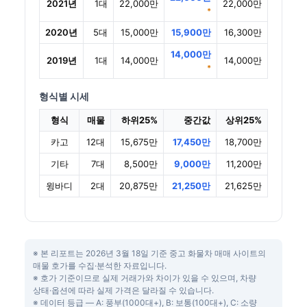
2021년
1대
22,000만
22,000만
*
2020년
5대
15,000만
15,900만
16,300만
14,000만
2019년
1대
14,000만
14,000만
*
형식별 시세
형식
매물
하위25%
중간값
상위25%
카고
12대
15,675만
17,450만
18,700만
기타
7대
8,500만
9,000만
11,200만
윙바디
2대
20,875만
21,250만
21,625만
※ 본 리포트는 2026년 3월 18일 기준 중고 화물차 매매 사이트의
매물 호가를 수집·분석한 자료입니다.
※ 호가 기준이므로 실제 거래가와 차이가 있을 수 있으며, 차량
상태·옵션에 따라 실제 가격은 달라질 수 있습니다.
※ 데이터 등급 — A: 풍부(1000대+), B: 보통(100대+), C: 소량