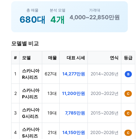
총 매물
분석 모델
가격대
4,000~22,850만원
680대
4개
모델별 비교
#
모델
매물
대표 시세
연식
등급
스카니아
1
627대
14,277만원
2014~2026년
B
R시리즈
스카니아
2
13대
11,200만원
2020~2022년
C
P시리즈
스카니아
3
19대
7,785만원
2015~2026년
C
G시리즈
스카니아
4
21대
14,150만원
2020~2026년
C
S시리즈