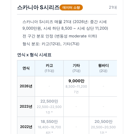
스카니아 S시리즈
21대
데이터 소량
스카니아 S시리즈 매물 21대 (2026년: 중간 시세
9,000만원, 시세 하단 8,500 ~ 시세 상단 11,200)
전 구간 분포 안정 (변동성 moderate 이하)
형식 분포: 카고(12대), 기타(7대)
연식 x 형식 시세표
카고
기타
윙바디
연식
(11대)
(7대)
(2대)
9,000만
2026년
-
-
8,500~11,200
7건
22,500만
2023년
-
-
22,500~22,500
1건 *
18,550만
20,500만
2022년
-
18,400~18,700
20,500~20,500
4건 *
1건 *