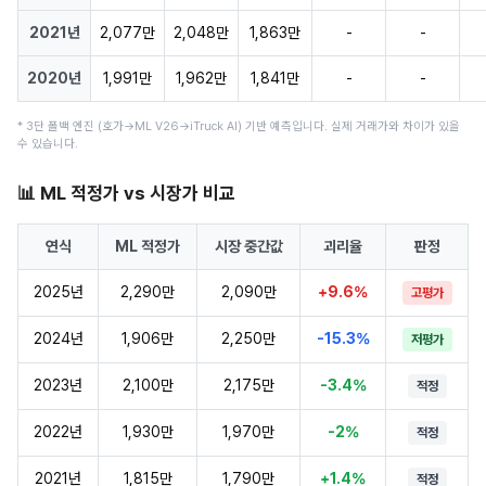
2021년
2,077만
2,048만
1,863만
-
-
2020년
1,991만
1,962만
1,841만
-
-
* 3단 폴백 엔진 (호가→ML V26→iTruck AI) 기반 예측입니다. 실제 거래가와 차이가 있을
수 있습니다.
📊 ML 적정가 vs 시장가 비교
연식
ML 적정가
시장 중간값
괴리율
판정
2025년
2,290만
2,090만
+9.6%
고평가
2024년
1,906만
2,250만
-15.3%
저평가
2023년
2,100만
2,175만
-3.4%
적정
2022년
1,930만
1,970만
-2%
적정
2021년
1,815만
1,790만
+1.4%
적정