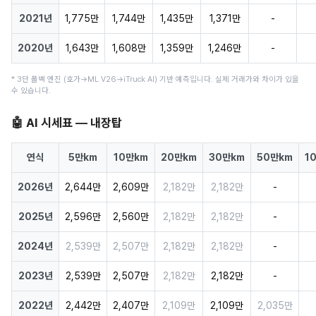
2021년
1,775만
1,744만
1,435만
1,371만
-
2020년
1,643만
1,608만
1,359만
1,246만
-
* 3단 폴백 엔진 (호가→ML V26→iTruck AI) 기반 예측입니다. 실제 거래가와 차이가 있을
수 있습니다.
🤖 AI 시세표 — 내장탑
연식
5만km
10만km
20만km
30만km
50만km
1
2026년
2,644만
2,609만
2,182만
2,182만
-
2025년
2,596만
2,560만
2,182만
2,182만
-
2024년
2,539만
2,507만
2,182만
2,182만
-
2023년
2,539만
2,507만
2,182만
2,182만
-
2022년
2,442만
2,407만
2,109만
2,109만
2,035만