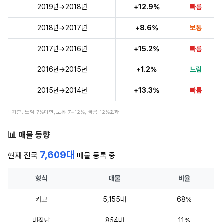
2019년→2018년
+12.9%
빠름
2018년→2017년
+8.6%
보통
2017년→2016년
+15.2%
빠름
2016년→2015년
+1.2%
느림
2015년→2014년
+13.3%
빠름
* 기준: 느림 7%미만, 보통 7~12%, 빠름 12%초과
📊 매물 동향
7,609대
현재 전국
매물 등록 중
형식
매물
비율
카고
5,155대
68%
내장탑
854대
11%