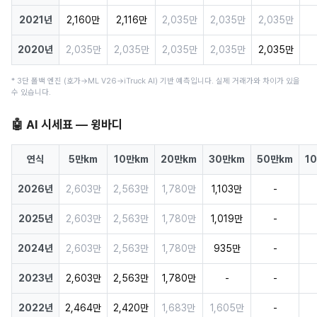
2021년
2,160만
2,116만
2,035만
2,035만
2,035만
2020년
2,035만
2,035만
2,035만
2,035만
2,035만
* 3단 폴백 엔진 (호가→ML V26→iTruck AI) 기반 예측입니다. 실제 거래가와 차이가 있을
수 있습니다.
🤖 AI 시세표 — 윙바디
연식
5만km
10만km
20만km
30만km
50만km
1
2026년
2,603만
2,563만
1,780만
1,103만
-
2025년
2,603만
2,563만
1,780만
1,019만
-
2024년
2,603만
2,563만
1,780만
935만
-
2023년
2,603만
2,563만
1,780만
-
-
2022년
2,464만
2,420만
1,683만
1,605만
-