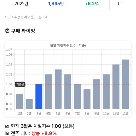
2022년
1,965만
+6.2%
📈
* 3/9 주간 집계 기준, 표본 7대
⏰ 구매 타이밍
📅 현재
3월
은 계절지수
1.00
(
보통
)
📊 전주 대비:
상승 +8.9%