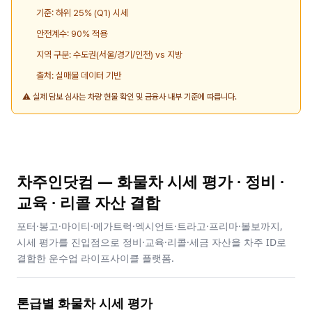
기준: 하위 25% (Q1) 시세
안전계수: 90% 적용
지역 구분: 수도권(서울/경기/인천) vs 지방
출처: 실매물 데이터 기반
⚠️ 실제 담보 심사는 차량 현물 확인 및 금융사 내부 기준에 따릅니다.
차주인닷컴 — 화물차 시세 평가 · 정비 ·
교육 · 리콜 자산 결합
포터·봉고·마이티·메가트럭·엑시언트·트라고·프리마·볼보까지,
시세 평가를 진입점으로 정비·교육·리콜·세금 자산을 차주 ID로
결합한 운수업 라이프사이클 플랫폼.
톤급별 화물차 시세 평가