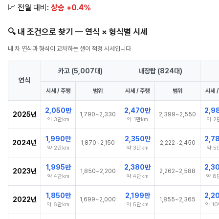
📈 전월 대비:
상승 +0.4%
🔍 내 조건으로 찾기 — 연식 × 형식별 시세
내 차 연식과 형식이 교차하는 셀이 적정 시세입니다
카고 (5,007대)
내장탑 (824대)
연식
시세 / 주행
범위
시세 / 주행
범위
시세 
2,050만
2,470만
2,9
2025년
1,790~2,330
2,399~2,550
약 3만km
약 1만km
약 2
1,990만
2,350만
2,7
2024년
1,870~2,150
2,222~2,450
약 2만km
약 3만km
약 5
1,995만
2,380만
2,3
2023년
1,850~2,200
2,262~2,588
약 4만km
약 4만km
약 8
1,850만
2,199만
2,2
2022년
1,699~2,000
1,855~2,365
약 6만km
약 5만km
약 1