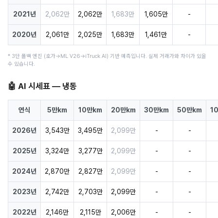
2021년
2,062만
2,062만
1,683만
1,605만
-
2020년
2,061만
2,025만
1,683만
1,461만
-
* 3단 폴백 엔진 (호가→ML V26→iTruck AI) 기반 예측입니다. 실제 거래가와 차이가 있을
수 있습니다.
🤖 AI 시세표 — 냉동
연식
5만km
10만km
20만km
30만km
50만km
1
2026년
3,543만
3,495만
2,099만
-
-
2025년
3,324만
3,277만
2,099만
-
-
2024년
2,870만
2,827만
2,099만
-
-
2023년
2,742만
2,703만
2,099만
-
-
2022년
2,146만
2,115만
2,006만
-
-