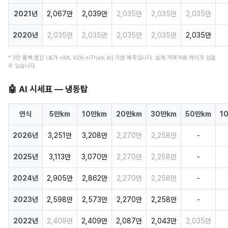
2021년
2,067만
2,039만
2,035만
2,035만
2,035만
2020년
2,035만
2,035만
2,035만
2,035만
2,035만
* 3단 폴백 엔진 (호가→ML V26→iTruck AI) 기반 예측입니다. 실제 거래가와 차이가 있을
수 있습니다.
🤖 AI 시세표 — 냉동탑
연식
5만km
10만km
20만km
30만km
50만km
1
2026년
3,251만
3,208만
2,270만
2,258만
-
2025년
3,113만
3,070만
2,270만
2,258만
-
2024년
2,905만
2,862만
2,270만
2,258만
-
2023년
2,598만
2,573만
2,270만
2,258만
-
2022년
2,409만
2,409만
2,087만
2,043만
2,035만