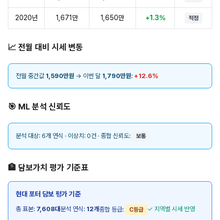
2020년
1,671만
1,650만
+1.3%
적정
📈 전월 대비 시세 변동
전월 중간값
1,590만원
→ 이번 달
1,790만원
:
+12.6%
🎯 ML 분석 신뢰도
분석 대상: 6개 연식 · 이상치: 0건 · 종합 신뢰도:
보통
🏦 담보가치 평가 기준표
현대 포터 담보 평가 기준
총 표본:
7,608대
분석 연식:
12개
✓ 지역별 시세 반영
종합 등급:
C등급