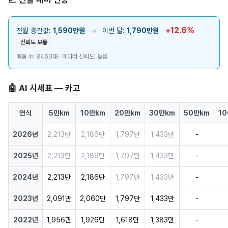
+12.6%
전월 중간값:
1,590만원
이번 달:
1,790만원
→
신뢰도 보통
매물 수: 8463대 · 데이터 신뢰도: 높음
🤖 AI 시세표 — 카고
연식
5만km
10만km
20만km
30만km
50만km
1
2026년
2,213만
2,186만
1,797만
1,433만
-
2025년
2,213만
2,186만
1,797만
1,433만
-
2024년
2,213만
2,186만
1,797만
1,433만
-
2023년
2,091만
2,060만
1,797만
1,433만
-
2022년
1,956만
1,926만
1,618만
1,383만
-