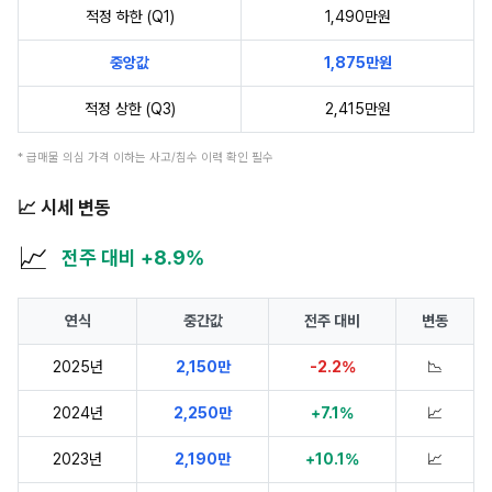
적정 하한 (Q1)
1,490만원
중앙값
1,875만원
적정 상한 (Q3)
2,415만원
* 급매물 의심 가격 이하는 사고/침수 이력 확인 필수
📈 시세 변동
📈
전주 대비 +8.9%
연식
중간값
전주 대비
변동
2025년
2,150만
-2.2%
📉
2024년
2,250만
+7.1%
📈
2023년
2,190만
+10.1%
📈