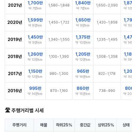
1,700만
1,840만
1,8
2021년
1,580~1,848
1,650~2,090
약 7만km
약 7만km
약 1
1,599만
1,650만
1,7
2020년
1,450~1,722
1,420~1,858
약 8만km
약 9만km
약 1
1,450만
1,375만
1,4
2019년
1,340~1,550
1,235~1,495
약 9만km
약 10만km
약 1
1,260만
1,205만
1,1
2018년
1,100~1,390
1,008~1,358
약 12만km
약 12만km
약 1
1,150만
965만
1,2
2017년
980~1,300
822~1,178
약 12만km
약 14만km
약 1
995만
860만
80
2016년
870~1,160
738~990
약 14만km
약 15만km
약 2
🛣️ 주행거리별 시세
주행거리
매물
하위25%
중간값
상위25%
상태