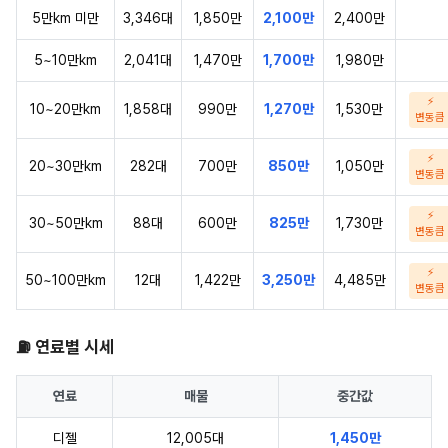
5만km 미만
3,346대
1,850만
2,100만
2,400만
5~10만km
2,041대
1,470만
1,700만
1,980만
⚡
10~20만km
1,858대
990만
1,270만
1,530만
변동큼
⚡
20~30만km
282대
700만
850만
1,050만
변동큼
⚡
30~50만km
88대
600만
825만
1,730만
변동큼
⚡
50~100만km
12대
1,422만
3,250만
4,485만
변동큼
⛽ 연료별 시세
연료
매물
중간값
디젤
12,005대
1,450만