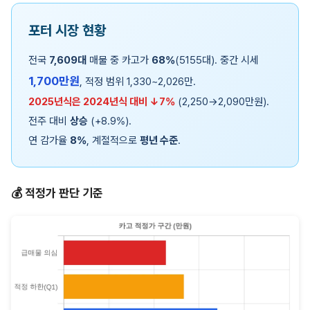
포터 시장 현황
전국
7,609대
매물 중 카고가
68%
(5155대). 중간 시세
1,700만원
, 적정 범위 1,330~2,026만.
2025년식은 2024년식 대비 ↓7%
(2,250→2,090만원).
전주 대비
상승
(+8.9%).
연 감가율
8%
, 계절적으로
평년 수준
.
💰 적정가 판단 기준