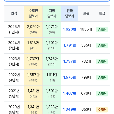
수도권
지방
전국
연식
표본
등급
담보가
담보가
담보가
2025년
2,020만
1,971만
1,620만
1655대
A등급
(1년차)
(145)
(66)
2024년
1,818만
1,701만
1,791만
585대
A등급
(2년차)
(411)
(109)
2023년
1,737만
1,746만
1,737만
732대
A등급
(3년차)
(396)
(225)
2022년
1,557만
1,611만
1,575만
798대
A등급
(4년차)
(459)
(211)
2021년
1,431만
1,501만
1,467만
676대
A등급
(5년차)
(412)
(152)
2020년
1,341만
1,328만
1,349만
653대
C등급
(6년차)
(362)
(179)