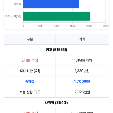
구분
가격
카고 (5155대)
급매물 의심
1,131만원 이하
적정 하한 (Q1)
1,330만원
중앙값
1,700만원
적정 상한 (Q3)
2,026만원
내장탑 (854대)