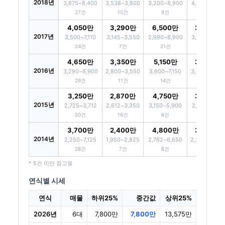
2018년
3,675~8,400
3,538~3,800
3,200~8,900
4,125~5,300
27건
10건
9건
11건
4,050만
3,290만
6,500만
3,750만
2017년
3,500~7,110
3,145~3,550
2,990~8,900
3,188~4,325
24건
7건
21건
14건
4,650만
3,350만
5,150만
3,825만
2016년
3,290~6,900
2,800~3,550
3,600~7,150
3,562~4,612
29건
11건
14건
8건
3,250만
2,870만
4,750만
3,050만
2015년
2,725~3,712
2,612~3,350
3,150~5,900
2,912~3,188
20건
16건
6건
6건
3,700만
2,400만
4,800만
3,950만
2014년
2,250~7,125
1,950~2,825
2,762~6,650
2,250~5,800
28건
7건
8건
9건
* 5건 미만 참고용
연식별 시세
연식
매물
하위25%
중간값
상위25%
2026년
6대
7,800만
7,800만
13,575만