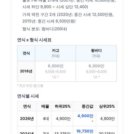
볼보 FM 매물 279대 (2021년: 중간 시세 10,000만원,
시세 하단 9,900 ~ 시세 상단 12,400)
가격 역전 구간 2개 (2020년: 중간 시세 12,500만원,
2015년: 중간 시세 6,500만원)
형식 분포: 윙바디(200대)
연식 x 형식 시세표
카고
윙바디
연식
(1대)
(1대)
6,500만
6,500만
2018년
6,500~6,500
6,500~6,500
1건 *
1건 *
* 5건 미만 참고용
연식별 시세
연식
매물
하위25%
중간값
상위25%
4,900만
2026년
4대
4,900만
4,900만
*
16,750만
2024년
2대
13,375만
20,125만