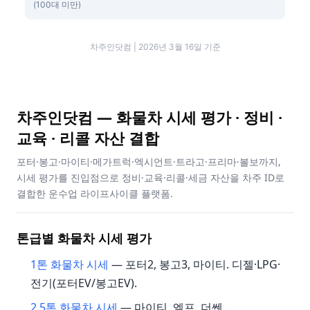
(100대 미만)
차주인닷컴 | 2026년 3월 16일 기준
차주인닷컴 — 화물차 시세 평가 · 정비 ·
교육 · 리콜 자산 결합
포터·봉고·마이티·메가트럭·엑시언트·트라고·프리마·볼보까지,
시세 평가를 진입점으로 정비·교육·리콜·세금 자산을 차주 ID로
결합한 운수업 라이프사이클 플랫폼.
톤급별 화물차 시세 평가
1톤 화물차 시세
— 포터2, 봉고3, 마이티. 디젤·LPG·
전기(포터EV/봉고EV).
2.5톤 화물차 시세
— 마이티, 엘프, 더쎈.