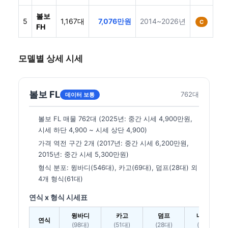
볼보
5
1,167대
7,076만원
2014~2026년
C
FH
모델별 상세 시세
볼보 FL
762대
데이터 보통
볼보 FL 매물 762대 (2025년: 중간 시세 4,900만원,
시세 하단 4,900 ~ 시세 상단 4,900)
가격 역전 구간 2개 (2017년: 중간 시세 6,200만원,
2015년: 중간 시세 5,300만원)
형식 분포: 윙바디(546대), 카고(69대), 덤프(28대) 외
4개 형식(61대)
연식 x 형식 시세표
윙바디
카고
덤프
내장탑
연식
(98대)
(51대)
(28대)
(17대)