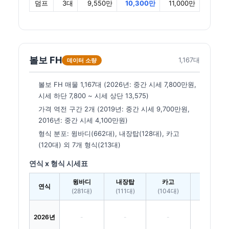
덤프
3대
9,550만
10,300만
11,000만
볼보 FH
1,167대
데이터 소량
볼보 FH 매물 1,167대 (2026년: 중간 시세 7,800만원,
시세 하단 7,800 ~ 시세 상단 13,575)
가격 역전 구간 2개 (2019년: 중간 시세 9,700만원,
2016년: 중간 시세 4,100만원)
형식 분포: 윙바디(662대), 내장탑(128대), 카고
(120대) 외 7개 형식(213대)
연식 x 형식 시세표
윙바디
내장탑
카고
냉동탑
연식
(281대)
(111대)
(104대)
(95대)
2026년
-
-
-
-