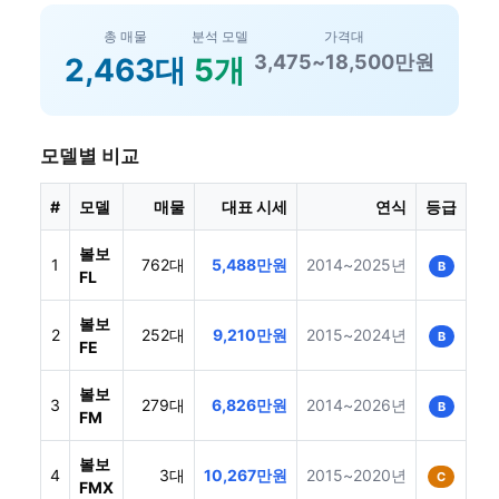
총 매물
분석 모델
가격대
3,475~18,500만원
2,463대
5개
모델별 비교
#
모델
매물
대표 시세
연식
등급
볼보
1
762대
5,488만원
2014~2025년
B
FL
볼보
2
252대
9,210만원
2015~2024년
B
FE
볼보
3
279대
6,826만원
2014~2026년
B
FM
볼보
4
3대
10,267만원
2015~2020년
C
FMX