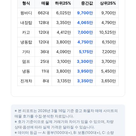
형식
매물
하위25%
중간값
상위25%
윙바디
662대
6,025만
9,700만
9,700만
내장탑
128대
3,350만
4,065만
4,790만
카고
120대
4,412만
7,000만
10,525만
냉동탑
120대
3,800만
4,750만
6,150만
기타
36대
4,090만
5,175만
7,200만
덤프
25대
3,100만
3,300만
3,700만
냉동
11대
3,800만
3,950만
5,450만
진개차
8대
3,135만
3,350만
3,650만
※ 본 리포트는 2026년 3월 16일 기준 중고 화물차 매매 사이트의
매물 호가를 수집·분석한 자료입니다.
※ 호가 기준이므로 실제 거래가와 차이가 있을 수 있으며, 차량
상태·옵션에 따라 실제 가격은 달라질 수 있습니다.
※ 데이터 등급 — A: 풍부(1000대+), B: 보통(100대+), C: 소량