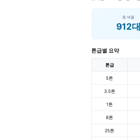
총 매물
912
톤급별 요약
톤급
5톤
3.5톤
1톤
8톤
25톤