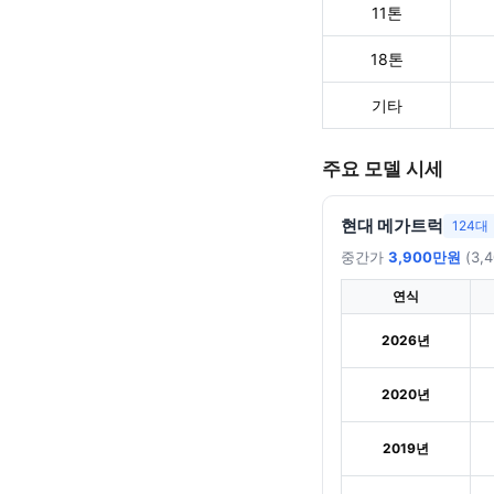
11톤
18톤
기타
주요 모델 시세
현대 메가트럭
124대
중간가
3,900만원
(3,
연식
2026년
2020년
2019년