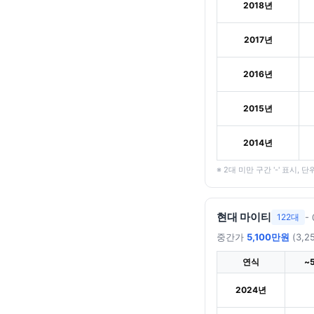
2018년
2017년
2016년
2015년
2014년
※ 2대 미만 구간 '-' 표시, 단
현대 마이티
-
122대
중간가
5,100만원
(3,2
연식
~
2024년