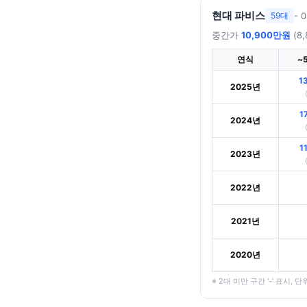
현대 파비스
- 
59대
중간가
10,900만원
(8,
연식
~
1
2025년
1
2024년
1
2023년
2022년
2021년
2020년
※ 2대 미만 구간 '-' 표시, 단