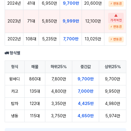
2024년
41대
6,950만
9,700만
20,600만
⚡ 변동큼
⚠
가격역전
2023년
71대
5,850만
9,999만
12,100만
⚡ 변동큼
2022년
108대
5,235만
7,700만
13,025만
⚡ 변동큼
🚛 형식별
형식
매물
하위25%
중간값
상위25%
윙바디
860대
7,800만
9,700만
9,700만
카고
135대
4,800만
7,000만
9,950만
탑차
122대
3,350만
4,425만
4,980만
냉동
115대
3,750만
4,650만
5,974만