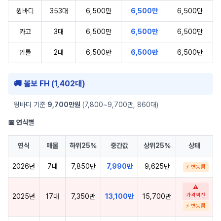
윙바디
353대
6,500만
6,500만
6,500만
카고
3대
6,500만
6,500만
6,500만
암롤
2대
6,500만
6,500만
6,500만
🚚 볼보 FH (1,402대)
윙바디 기준
9,700만원
(7,800~9,700만, 860대)
📅 연식별
연식
매물
하위25%
중간값
상위25%
상태
2026년
7대
7,850만
7,990만
9,625만
⚡ 변동큼
⚠
가격역전
2025년
17대
7,350만
13,100만
15,700만
⚡ 변동큼