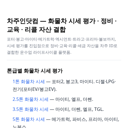
차주인닷컴 — 화물차 시세 평가 · 정비 ·
교육 · 리콜 자산 결합
포터·봉고·마이티·메가트럭·엑시언트·트라고·프리마·볼보까지,
시세 평가를 진입점으로 정비·교육·리콜·세금 자산을 차주 ID로
결합한 운수업 라이프사이클 플랫폼.
톤급별 화물차 시세 평가
1톤 화물차 시세
— 포터2, 봉고3, 마이티. 디젤·LPG·
전기(포터EV/봉고EV).
2.5톤 화물차 시세
— 마이티, 엘프, 더쎈.
3.5톤 화물차 시세
— 마이티, 더쎈, 엘프, TGL.
5톤 화물차 시세
— 메가트럭, 파비스, 프리마, 마이티,
노부스.