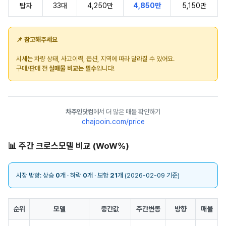
탑차
33대
4,250만
4,850만
5,150만
📌 참고해주세요
시세는 차량 상태, 사고이력, 옵션, 지역에 따라 달라질 수 있어요.
구매/판매 전
실매물 비교는 필수
입니다!
차주인닷컴
에서 더 많은 매물 확인하기
chajooin.com/price
📊 주간 크로스모델 비교 (WoW%)
시장 방향: 상승
0
개 · 하락
0
개 · 보합
21
개 (2026-02-09 기준)
순위
모델
중간값
주간변동
방향
매물