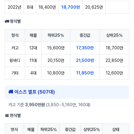
2022년
8대
18,400만
18,700만
20,625만
🚛 형식별
형식
매물
하위25%
중간값
상위25%
카고
12대
15,600만
17,350만
18,700만
윙바디
11대
20,150만
21,500만
22,850만
기타
4대
10,800만
11,850만
12,600만
🚚 이스즈 엘프 (507대)
카고 기준
3,950만원
(3,850~5,160만, 160대)
📅 연식별
연식
매물
하위25%
중간값
상위25%
상태