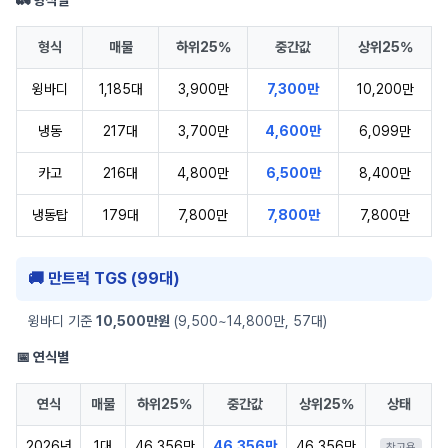
🚛 형식별
형식
매물
하위25%
중간값
상위25%
윙바디
1,185대
3,900만
7,300만
10,200만
냉동
217대
3,700만
4,600만
6,099만
카고
216대
4,800만
6,500만
8,400만
냉동탑
179대
7,800만
7,800만
7,800만
🚚 만트럭 TGS (99대)
윙바디 기준
10,500만원
(9,500~14,800만, 57대)
📅 연식별
연식
매물
하위25%
중간값
상위25%
상태
2026년
1대
46,356만
46,356만
46,356만
참고용