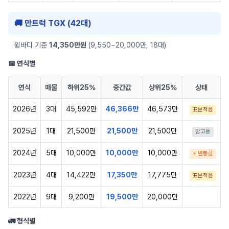
🚚 만트럭 TGX (42대)
윙바디 기준
14,350만원
(9,550~20,000만, 18대)
📅 연식별
연식
매물
하위25%
중간값
상위25%
상태
2026년
3대
45,592만
46,366만
46,573만
표본적음
2025년
1대
21,500만
21,500만
21,500만
참고용
2024년
5대
10,000만
10,000만
10,000만
⚡ 변동큼
2023년
4대
14,422만
17,350만
17,775만
표본적음
2022년
9대
9,200만
19,500만
20,000만
🚛 형식별