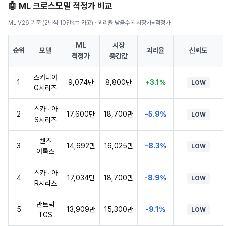
🤖 ML 크로스모델 적정가 비교
ML V26 기준 (2년식·10만km 카고) · 괴리율 낮을수록 시장가=적정가
ML
시장
순위
모델
괴리율
신뢰도
적정가
중간값
스카니아
1
9,074만
8,800만
+3.1%
LOW
G시리즈
스카니아
2
17,600만
18,700만
-5.9%
LOW
S시리즈
벤츠
3
14,692만
16,025만
-8.3%
LOW
아록스
스카니아
4
17,034만
18,700만
-8.9%
LOW
R시리즈
만트럭
5
13,909만
15,300만
-9.1%
LOW
TGS