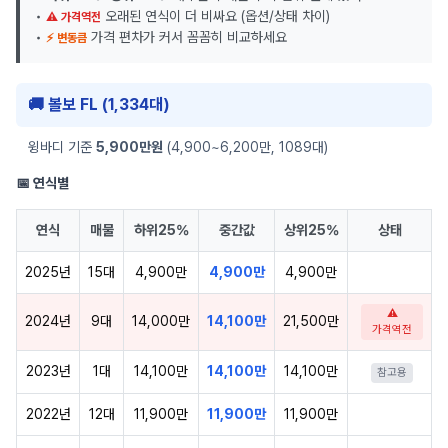
•
오래된 연식이 더 비싸요 (옵션/상태 차이)
⚠ 가격역전
•
가격 편차가 커서 꼼꼼히 비교하세요
⚡ 변동큼
🚚 볼보 FL (1,334대)
윙바디 기준
5,900만원
(4,900~6,200만, 1089대)
📅 연식별
연식
매물
하위25%
중간값
상위25%
상태
2025년
15대
4,900만
4,900만
4,900만
⚠
2024년
9대
14,000만
14,100만
21,500만
가격역전
2023년
1대
14,100만
14,100만
14,100만
참고용
2022년
12대
11,900만
11,900만
11,900만