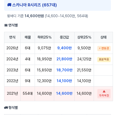
🚚 스카니아 R시리즈 (657대)
윙바디 기준
14,600만원
(14,600~14,600만, 564대)
📅 연식별
연식
매물
하위25%
중간값
상위25%
상태
2026년
6대
9,075만
9,400만
9,500만
⚡ 변동큼
2024년
4대
18,950만
21,800만
24,125만
표본적음
2023년
6대
15,850만
18,700만
21,550만
2022년
9대
12,300만
14,100만
14,100만
⚠
2021년
554대
14,600만
14,600만
14,600만
가격역전
🚛 형식별