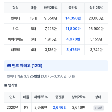
형식
매물
하위25%
중간값
상위25%
윙바디
18대
9,550만
14,350만
20,000만
카고
6대
7,225만
11,800만
16,900만
파워게이트
6대
4,815만
4,970만
5,155만
내장탑
4대
3,135만
3,475만
3,742만
🚚 벤츠 아테고 (12대)
윙바디 기준
3,325만원
(3,075~3,350만, 6대)
📅 연식별
연식
매물
하위25%
중간값
상위25%
상태
2020년
1대
2,646만
2,646만
2,646만
참고용