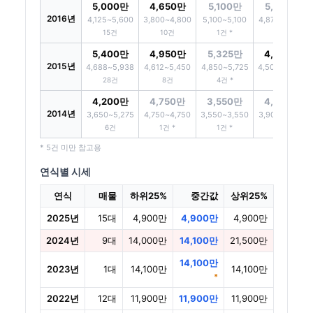
5,000만
4,650만
5,100만
5,550만
2016년
4,125~5,600
3,800~4,800
5,100~5,100
4,875~5,625
15건
10건
1건 *
3건 *
5,400만
4,950만
5,325만
4,500만
2015년
4,688~5,938
4,612~5,450
4,850~5,725
4,500~4,950
28건
8건
4건 *
5건
4,200만
4,750만
3,550만
4,500만
2014년
3,650~5,275
4,750~4,750
3,550~3,550
3,900~4,725
6건
1건 *
1건 *
3건 *
* 5건 미만 참고용
연식별 시세
연식
매물
하위25%
중간값
상위25%
2025년
15대
4,900만
4,900만
4,900만
2024년
9대
14,000만
14,100만
21,500만
14,100만
2023년
1대
14,100만
14,100만
*
2022년
12대
11,900만
11,900만
11,900만