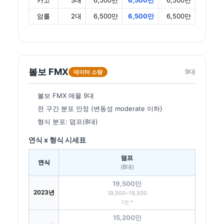
카고
3대
6,500만
6,500만
6,500만
암롤
2대
6,500만
6,500만
6,500만
볼보 FMX
9대
데이터 소량
볼보 FMX 매물 9대
전 구간 분포 안정 (변동성 moderate 이하)
형식 분포: 덤프(8대)
연식 x 형식 시세표
덤프
연식
(8대)
19,500만
2023년
19,500~19,500
1건 *
15,200만