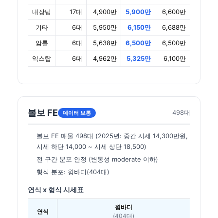
내장탑
17대
4,900만
5,900만
6,600만
기타
6대
5,950만
6,150만
6,688만
암롤
6대
5,638만
6,500만
6,500만
익스탑
6대
4,962만
5,325만
6,100만
볼보 FE
498대
데이터 보통
볼보 FE 매물 498대 (2025년: 중간 시세 14,300만원,
시세 하단 14,000 ~ 시세 상단 18,500)
전 구간 분포 안정 (변동성 moderate 이하)
형식 분포: 윙바디(404대)
연식 x 형식 시세표
윙바디
연식
(404대)