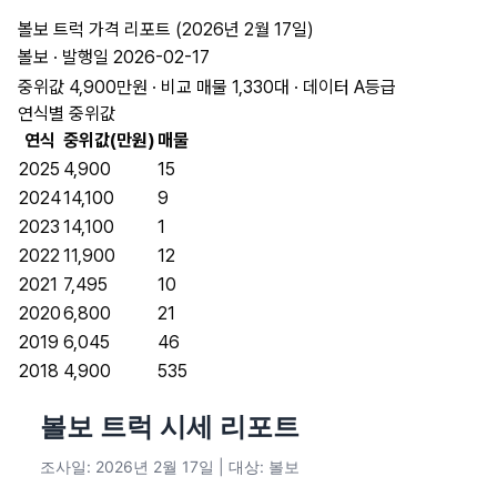
볼보 트럭 가격 리포트 (2026년 2월 17일)
볼보 · 발행일 2026-02-17
중위값 4,900만원 · 비교 매물 1,330대 · 데이터 A등급
연식별 중위값
연식
중위값(만원)
매물
2025
4,900
15
2024
14,100
9
2023
14,100
1
2022
11,900
12
2021
7,495
10
2020
6,800
21
2019
6,045
46
2018
4,900
535
볼보 트럭 시세 리포트
조사일: 2026년 2월 17일 | 대상: 볼보