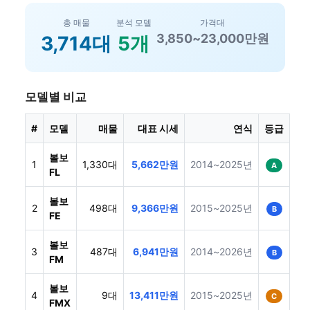
총 매물
분석 모델
가격대
3,850~23,000만원
3,714대
5개
모델별 비교
#
모델
매물
대표 시세
연식
등급
볼보
1
1,330대
5,662만원
2014~2025년
A
FL
볼보
2
498대
9,366만원
2015~2025년
B
FE
볼보
3
487대
6,941만원
2014~2026년
B
FM
볼보
4
9대
13,411만원
2015~2025년
C
FMX