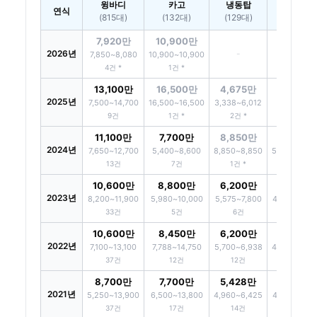
윙바디
카고
냉동탑
내장탑
연식
(815대)
(132대)
(129대)
(121대)
7,920만
10,900만
2026년
-
-
7,850~8,080
10,900~10,900
4건 *
1건 *
13,100만
16,500만
4,675만
2025년
-
7,500~14,700
16,500~16,500
3,338~6,012
9건
1건 *
2건 *
11,100만
7,700만
8,850만
5,750만
2024년
7,650~12,700
5,400~8,600
8,850~8,850
5,590~6,85
13건
7건
1건 *
5건
10,600만
8,800만
6,200만
4,990만
2023년
8,200~11,900
5,980~10,000
5,575~7,800
4,470~5,59
33건
5건
6건
9건
10,600만
8,450만
6,200만
4,990만
2022년
7,100~13,100
7,788~14,750
5,700~6,938
4,685~4,99
37건
12건
12건
22건
8,700만
7,700만
5,428만
4,625만
2021년
5,250~13,900
6,500~13,800
4,960~6,425
4,550~4,78
37건
17건
14건
22건