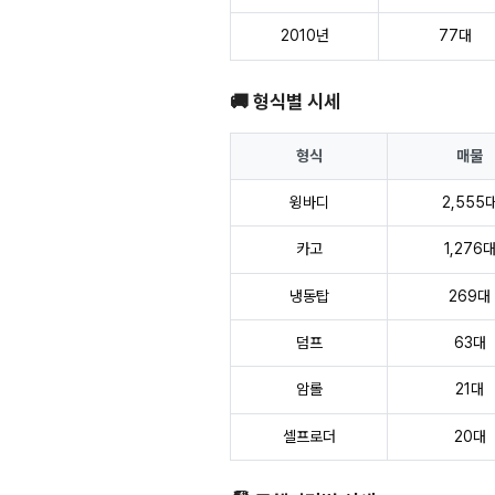
2010년
77대
🚚 형식별 시세
형식
매물
윙바디
2,555
카고
1,276
냉동탑
269대
덤프
63대
암롤
21대
셀프로더
20대