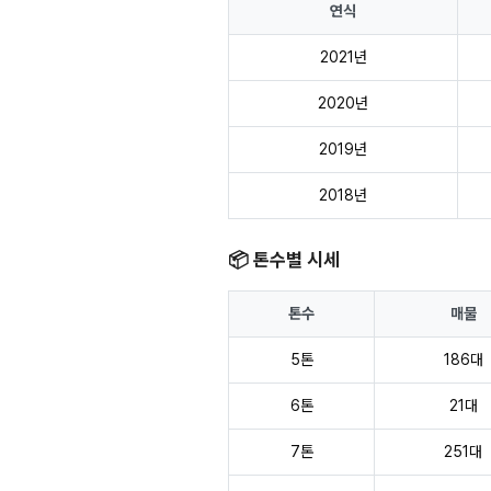
연식
2021년
2020년
2019년
2018년
📦 톤수별 시세
톤수
매물
5톤
186대
6톤
21대
7톤
251대