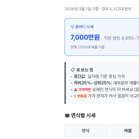
2026년 3월 1일 기준 · 전국 4,322대 분석
💡 윙바디 시세
7,000만원
적정 범위 4,995~7
현재 2555대 매물 기준
📋
표 보는 법
•
중간값
: 실거래 기준 중심 가격
•
하위25%~상위25%
: 대부분의 매물
•
오래된 연식이 더 비싸요 (옵
⚠ 가격역전
•
가격 편차가 커서 꼼꼼히 비교
⚡ 변동큼
📅 연식별 시세
연식
매물