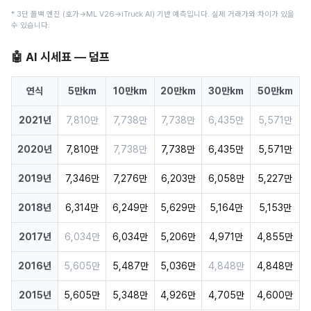
* 3단 폴백 엔진 (호가→ML V26→iTruck AI) 기반 예측입니다. 실제 거래가와 차이가 있을
수 있습니다.
🤖 AI 시세표 — 덤프
연식
5만km
10만km
20만km
30만km
50만km
2021년
7,810만
7,738만
7,738만
6,435만
5,571만
2020년
7,810만
7,738만
7,738만
6,435만
5,571만
2019년
7,346만
7,276만
6,203만
6,058만
5,227만
2018년
6,314만
6,249만
5,629만
5,164만
5,153만
2017년
6,034만
6,034만
5,206만
4,971만
4,855만
2016년
5,605만
5,487만
5,036만
4,848만
4,848만
2015년
5,605만
5,348만
4,926만
4,705만
4,600만