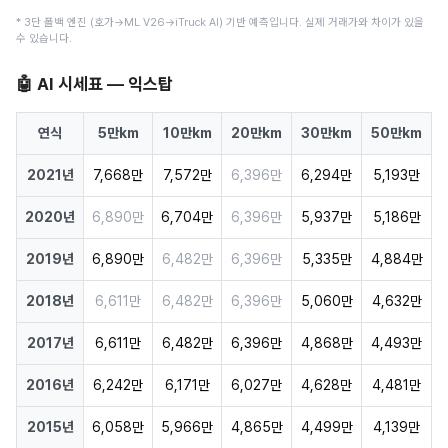
* 3단 폴백 엔진 (호가→ML V26→iTruck AI) 기반 예측입니다. 실제 거래가와 차이가 있을
수 있습니다.
🤖 AI 시세표 — 익스탑
연식
5만km
10만km
20만km
30만km
50만km
2021년
7,668만
7,572만
6,396만
6,294만
5,193만
2020년
6,890만
6,704만
6,396만
5,937만
5,186만
2019년
6,890만
6,482만
6,396만
5,335만
4,884만
2018년
6,611만
6,482만
6,396만
5,060만
4,632만
2017년
6,611만
6,482만
6,396만
4,868만
4,493만
2016년
6,242만
6,171만
6,027만
4,628만
4,481만
2015년
6,058만
5,966만
4,865만
4,499만
4,139만