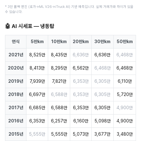
* 3단 폴백 엔진 (호가→ML V26→iTruck AI) 기반 예측입니다. 실제 거래가와 차이가 있을
수 있습니다.
🤖 AI 시세표 — 냉동탑
연식
5만km
10만km
20만km
30만km
50만km
2021년
8,525만
8,435만
6,636만
6,636만
6,468만
2020년
8,413만
8,295만
6,562만
6,468만
6,468만
2019년
7,939만
7,821만
6,353만
6,305만
6,110만
2018년
6,697만
6,588만
6,353만
6,305만
5,720만
2017년
6,685만
6,588만
6,353만
6,305만
4,900만
2016년
6,353만
6,257만
6,160만
5,098만
4,900만
2015년
5,555만
5,555만
5,073만
3,677만
3,480만