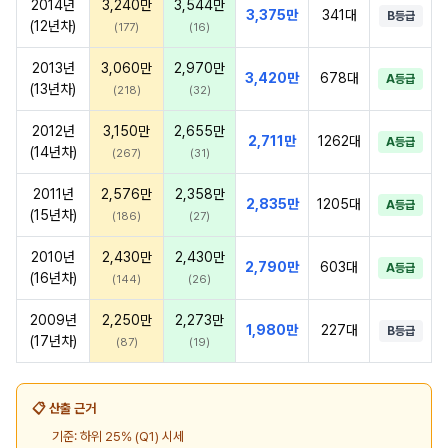
2014년
3,240만
3,544만
3,375만
341대
B등급
(12년차)
(177)
(16)
2013년
3,060만
2,970만
3,420만
678대
A등급
(13년차)
(218)
(32)
2012년
3,150만
2,655만
2,711만
1262대
A등급
(14년차)
(267)
(31)
2011년
2,576만
2,358만
2,835만
1205대
A등급
(15년차)
(186)
(27)
2010년
2,430만
2,430만
2,790만
603대
A등급
(16년차)
(144)
(26)
2009년
2,250만
2,273만
1,980만
227대
B등급
(17년차)
(87)
(19)
📋 산출 근거
기준: 하위 25% (Q1) 시세