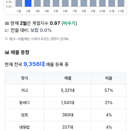
📅 현재
2월
은 계절지수
0.97
(
비수기
)
📈 전월 대비:
보합 0.0%
💡 봄(4~6월)에는 시세가 오르는 경향이 있어요
📊 매물 동향
9,356대
현재 전국
매물 등록 중
형식
매물
비율
카고
5,321대
57%
윙바디
1,941대
21%
덤프
389대
4%
냉동탑
337대
4%