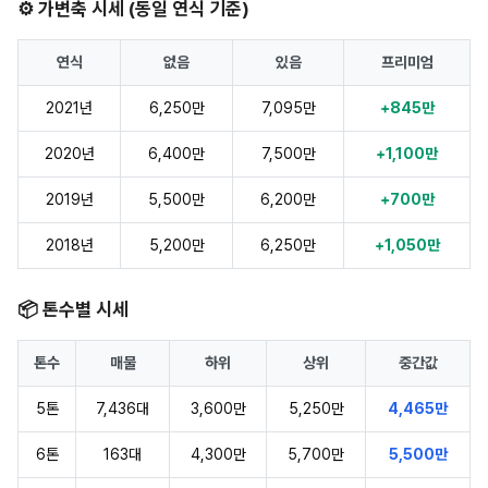
⚙️ 가변축 시세 (동일 연식 기준)
연식
없음
있음
프리미엄
2021년
6,250만
7,095만
+845만
2020년
6,400만
7,500만
+1,100만
2019년
5,500만
6,200만
+700만
2018년
5,200만
6,250만
+1,050만
📦 톤수별 시세
톤수
매물
하위
상위
중간값
5톤
7,436대
3,600만
5,250만
4,465만
6톤
163대
4,300만
5,700만
5,500만