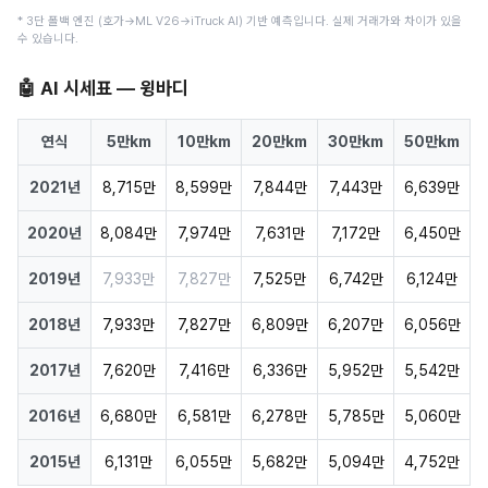
* 3단 폴백 엔진 (호가→ML V26→iTruck AI) 기반 예측입니다. 실제 거래가와 차이가 있을
수 있습니다.
🤖 AI 시세표 — 윙바디
연식
5만km
10만km
20만km
30만km
50만km
2021년
8,715만
8,599만
7,844만
7,443만
6,639만
2020년
8,084만
7,974만
7,631만
7,172만
6,450만
2019년
7,933만
7,827만
7,525만
6,742만
6,124만
2018년
7,933만
7,827만
6,809만
6,207만
6,056만
2017년
7,620만
7,416만
6,336만
5,952만
5,542만
2016년
6,680만
6,581만
6,278만
5,785만
5,060만
2015년
6,131만
6,055만
5,682만
5,094만
4,752만