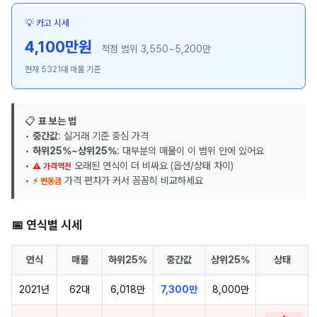
💡 카고 시세
4,100만원
적정 범위 3,550~5,200만
현재 5321대 매물 기준
📋
표 보는 법
•
중간값
: 실거래 기준 중심 가격
•
하위25%~상위25%
: 대부분의 매물이 이 범위 안에 있어요
•
오래된 연식이 더 비싸요 (옵션/상태 차이)
⚠ 가격역전
•
가격 편차가 커서 꼼꼼히 비교하세요
⚡ 변동큼
📅 연식별 시세
연식
매물
하위25%
중간값
상위25%
상태
2021년
62대
6,018만
7,300만
8,000만