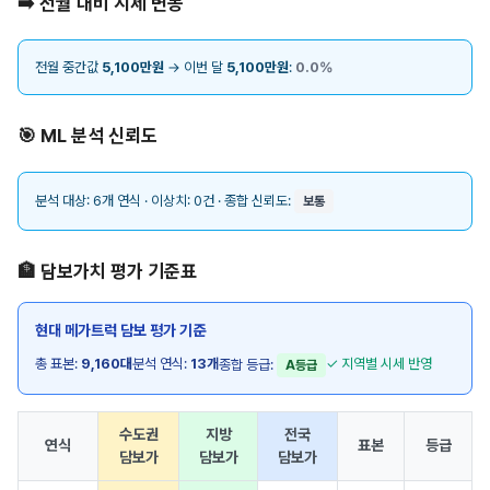
➡️ 전월 대비 시세 변동
전월 중간값
5,100만원
→ 이번 달
5,100만원
:
0.0%
🎯 ML 분석 신뢰도
분석 대상: 6개 연식 · 이상치: 0건 · 종합 신뢰도:
보통
🏦 담보가치 평가 기준표
현대 메가트럭 담보 평가 기준
총 표본:
9,160대
분석 연식:
13개
✓ 지역별 시세 반영
종합 등급:
A등급
수도권
지방
전국
연식
표본
등급
담보가
담보가
담보가