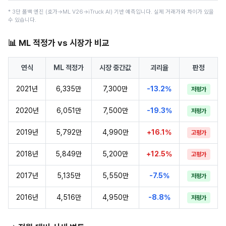
* 3단 폴백 엔진 (호가→ML V26→iTruck AI) 기반 예측입니다. 실제 거래가와 차이가 있을
수 있습니다.
📊 ML 적정가 vs 시장가 비교
연식
ML 적정가
시장 중간값
괴리율
판정
2021년
6,335만
7,300만
-13.2%
저평가
2020년
6,051만
7,500만
-19.3%
저평가
2019년
5,792만
4,990만
+16.1%
고평가
2018년
5,849만
5,200만
+12.5%
고평가
2017년
5,135만
5,550만
-7.5%
저평가
2016년
4,516만
4,950만
-8.8%
저평가