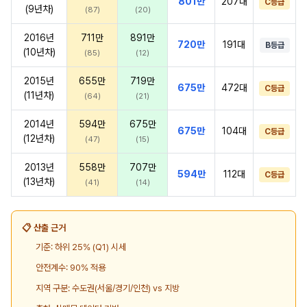
801만
207대
C등급
(9년차)
(87)
(20)
2016년
711만
891만
720만
191대
B등급
(10년차)
(85)
(12)
2015년
655만
719만
675만
472대
C등급
(11년차)
(64)
(21)
2014년
594만
675만
675만
104대
C등급
(12년차)
(47)
(15)
2013년
558만
707만
594만
112대
C등급
(13년차)
(41)
(14)
📋 산출 근거
기준: 하위 25% (Q1) 시세
안전계수: 90% 적용
지역 구분: 수도권(서울/경기/인천) vs 지방