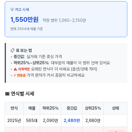
💡 카고 시세
1,550만원
적정 범위 1,060~2,150만
현재 2504대 매물 기준
📋
표 보는 법
•
중간값
: 실거래 기준 중심 가격
•
하위25%~상위25%
: 대부분의 매물이 이 범위 안에 있어요
•
오래된 연식이 더 비싸요 (옵션/상태 차이)
⚠ 가격역전
•
가격 편차가 커서 꼼꼼히 비교하세요
⚡ 변동큼
📅 연식별 시세
연식
매물
하위25%
중간값
상위25%
상태
2025년
565대
2,090만
2,480만
2,680만