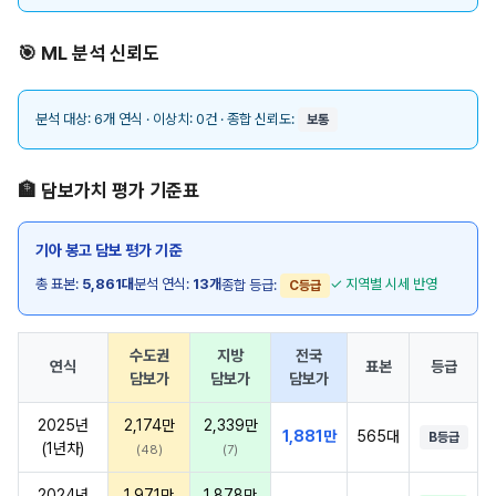
🎯 ML 분석 신뢰도
분석 대상: 6개 연식 · 이상치: 0건 · 종합 신뢰도:
보통
🏦 담보가치 평가 기준표
기아 봉고 담보 평가 기준
총 표본:
5,861대
분석 연식:
13개
✓ 지역별 시세 반영
종합 등급:
C등급
수도권
지방
전국
연식
표본
등급
담보가
담보가
담보가
2025년
2,174만
2,339만
1,881만
565대
B등급
(1년차)
(48)
(7)
2024년
1,971만
1,878만