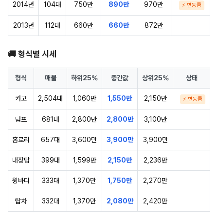
2014년
104대
750만
890만
970만
⚡ 변동큼
2013년
112대
660만
660만
872만
🚚 형식별 시세
형식
매물
하위25%
중간값
상위25%
상태
카고
2,504대
1,060만
1,550만
2,150만
⚡ 변동큼
덤프
681대
2,800만
2,800만
3,100만
홈로리
657대
3,600만
3,900만
3,900만
내장탑
399대
1,599만
2,150만
2,236만
윙바디
333대
1,370만
1,750만
2,270만
탑차
332대
1,370만
2,080만
2,420만