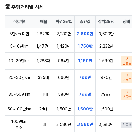
🛣️ 주행거리별 시세
주행거리
매물
하위25%
중간값
상위25%
상태
5만km 미만
2,823대
2,230만
2,800만
3,600만
5~10만km
1,477대
1,420만
1,750만
2,232만
⚡
10~20만km
1,283대
964만
1,190만
1,590만
변동큼
⚡
20~30만km
325대
660만
799만
970만
변동큼
⚡
30~50만km
111대
580만
799만
799만
변동큼
50~100만km
24대
1,500만
1,500만
1,500만
100만km
1대
3,580만
3,580만
3,580만
참고용
이상