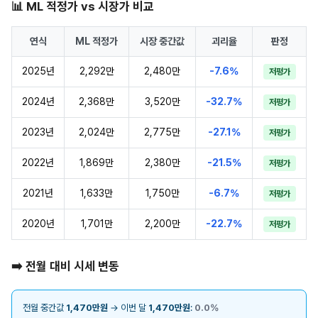
📊 ML 적정가 vs 시장가 비교
연식
ML 적정가
시장 중간값
괴리율
판정
2025년
2,292만
2,480만
-7.6%
저평가
2024년
2,368만
3,520만
-32.7%
저평가
2023년
2,024만
2,775만
-27.1%
저평가
2022년
1,869만
2,380만
-21.5%
저평가
2021년
1,633만
1,750만
-6.7%
저평가
2020년
1,701만
2,200만
-22.7%
저평가
➡️ 전월 대비 시세 변동
전월 중간값
1,470만원
→ 이번 달
1,470만원
:
0.0%