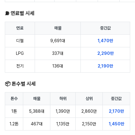
⛽ 연료별 시세
연료
매물
중간값
디젤
9,691대
1,470만
LPG
337대
2,290만
전기
136대
2,190만
📦 톤수별 시세
톤수
매물
하위
상위
중간값
1톤
5,388대
1,390만
2,860만
2,170만
1.2톤
467대
1,135만
2,150만
1,450만