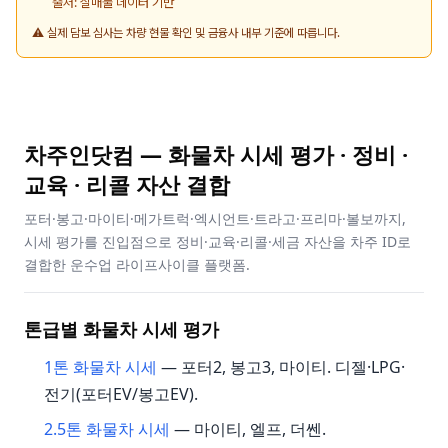
출처: 실매물 데이터 기반
⚠️ 실제 담보 심사는 차량 현물 확인 및 금융사 내부 기준에 따릅니다.
차주인닷컴 — 화물차 시세 평가 · 정비 ·
교육 · 리콜 자산 결합
포터·봉고·마이티·메가트럭·엑시언트·트라고·프리마·볼보까지,
시세 평가를 진입점으로 정비·교육·리콜·세금 자산을 차주 ID로
결합한 운수업 라이프사이클 플랫폼.
톤급별 화물차 시세 평가
1톤 화물차 시세
— 포터2, 봉고3, 마이티. 디젤·LPG·
전기(포터EV/봉고EV).
2.5톤 화물차 시세
— 마이티, 엘프, 더쎈.