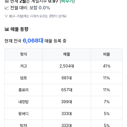
📅 현재
2월
은 계절지수
0.97
(
비수기
)
📈 전월 대비:
보합 0.0%
💡 봄(4~6월)에는 시세가 오르는 경향이 있어요
📊 매물 동향
6,068대
현재 전국
매물 등록 중
형식
매물
비율
카고
2,504대
41%
덤프
681대
11%
홈로리
657대
11%
내장탑
399대
7%
윙바디
333대
5%
탑차
332대
5%